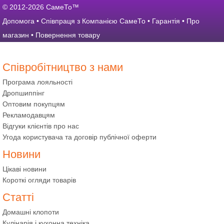
© 2012-2026 СамеТо™
Допомога
•
Співпраця з Компанією СамеТо
•
Гарантія
•
Про
магазин
•
Повернення товару
Співробітництво з нами
Програма лояльності
Дропшиппінг
Оптовим покупцям
Рекламодавцям
Відгуки клієнтів про нас
Угода користувача та договір публічної оферти
Новини
Цікаві новини
Короткі огляди товарів
Статті
Домашні клопоти
Кулінарія і кухонна техніка