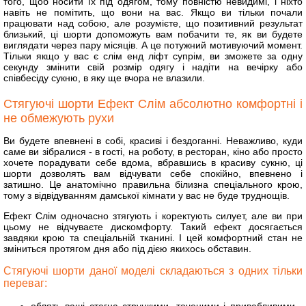
того, щоб носити їх під одягом, тому повністю невидимі, і ніхто
навіть не помітить, що вони на вас. Якщо ви тільки почали
працювати над собою, але розумієте, що позитивний результат
близький, ці шорти допоможуть вам побачити те, як ви будете
виглядати через пару місяців. А це потужний мотивуючий момент.
Тільки якщо у вас є слім енд ліфт супрім, ви зможете за одну
секунду змінити свій розмір одягу і надіти на вечірку або
співбесіду сукню, в яку ще вчора не влазили.
Стягуючі шорти Ефект Слім абсолютно комфортні і
не обмежують рухи
Ви будете впевнені в собі, красиві і бездоганні. Неважливо, куди
саме ви зібралися - в гості, на роботу, в ресторан, кіно або просто
хочете порадувати себе вдома, вбравшись в красиву сукню, ці
шорти дозволять вам відчувати себе спокійно, впевнено і
затишно. Це анатомічно правильна білизна спеціального крою,
тому з відвідуванням дамської кімнати у вас не буде труднощів.
Ефект Слім одночасно зтягують і коректують силует, але ви при
цьому не відчуваєте дискомфорту. Такий ефект досягається
завдяки крою та спеціальній тканині. І цей комфортний стан не
зміниться протягом дня або під дією якихось обставин.
Стягуючі шорти даної моделі складаються з одних тільки
переваг: