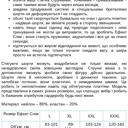
облять ваші стегна стрункими, точеними і привабливими -
саме такими вони будуть через кілька місяців;
завдяки продуманій системі зі спеціальними бретелями
шорти не деформуються і не спадають;
обсяг талії скорочується буквально на очах і досить помітно
- надівши шорти, ви зміните розмір в сторону зменшення;
навіть якщо ваші сідниці від природи недосконалі і ніякі
тренування не могли це виправити, то це зроблять Ефект
Слім - вони стануть пружними, акуратними і все це за лічені
секунди;
підтягуються всі жирові відкладення на животі, що особливо
важливо, якщо ви тільки почали скидати вагу, а шкіра
просто не встигла підтягнутися.
Стягуючі шорти можуть знадобитися не тільки жінкам, які
незадоволені своїм зовнішнім виглядом. Стрункі жінки з їх
допомогою зможуть зробити свою фігуру дійсно ідеальною.
Шорти легкі й непомітні, зроблені з дихаючої тканини, що
запобігає потінню, вони еластичні, з невидимими швами. Це
робить їх непомітними навіть під обтягуючим платтям. Модель
представлена в самих різних розмірах, що спрощує вибір і робить
їх бажаним атрибутом гардеробу будь-якої жінки.
Матеріал: нейлон – 80%, еластан – 20%.
Розмір Ефект Слім
L
XL
XXL
XXXL
83-101
89-
103-124
120-140
Об'єм, см