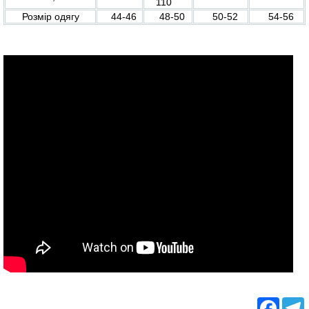
110
Розмір одягу
44-46
48-50
50-52
54-56
Facebo
T