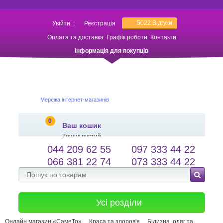
5022
Відгуки
Увійти
:
Реєстрація
Оплата та доставка
Графік роботи
Контакти
Інформація для покупців
Мережа інтернет-магазинів
0
Ваш кошик
Кошик пустий
044 209 62 55
097 333 44 22
salessameto@gmail.com
Мова сайту
066 381 22 74
073 333 44 22
Зворотній зв'язок
Усі розділи
Онлайн магазин «СамеТо»
Краса та здоров'я
Білизна, одяг та