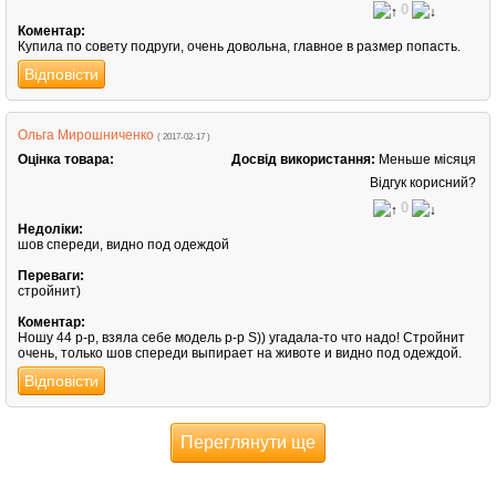
0
Коментар:
Купила по совету подруги, очень довольна, главное в размер попасть.
Відповісти
Ольга Мирошниченко
( 2017-02-17 )
Оцінка товара:
Досвід використання:
Меньше місяця
Відгук корисний?
0
Недоліки:
шов спереди, видно под одеждой
Переваги:
стройнит)
Коментар:
Ношу 44 р-р, взяла себе модель р-р S)) угадала-то что надо! Стройнит
очень, только шов спереди выпирает на животе и видно под одеждой.
Відповісти
Переглянути ще