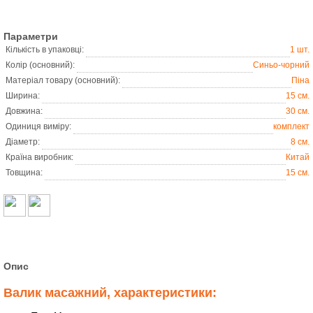
Параметри
Кількість в упаковці:
1 шт.
Колір (основний):
Синьо-чорний
Матеріал товару (основний):
Піна
Ширина:
15 см.
Довжина:
30 см.
Одиниця виміру:
комплект
Дiаметр:
8 см.
Країна виробник:
Китай
Товщина:
15 см.
Опис
Валик масажний, характеристики: