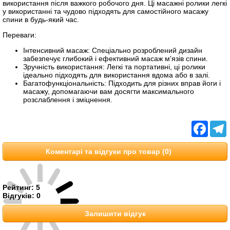
використання після важкого робочого дня. Ці масажні ролики легкі
у використанні та чудово підходять для самостійного масажу
спини в будь-який час.
Переваги:
Інтенсивний масаж: Спеціально розроблений дизайн
забезпечує глибокий і ефективний масаж м'язів спини.
Зручність використання: Легкі та портативні, ці ролики
ідеально підходять для використання вдома або в залі.
Багатофункціональність: Підходить для різних вправ йоги і
масажу, допомагаючи вам досягти максимального
розслаблення і зміцнення.
Facebo
T
Коментарі та відгуки про товар (0)
Рейтинг:
5
Відгуків:
0
Залишити відгук