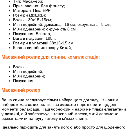
Тип: Масажери;
Призначення: Для фітнесу;
Матеріал: Піна EPP;
Розміри (ДхШхВ):
Валик - 30х15х15см;
М'яч подвійний: довжина - 16 см, окружність - 8 см;
М'яч одинарний: окружність 8 см
Пакування: Блістер;
Вага в пакуванні 195 г;
Розміри в упаковці 38х15х15 см;
Країна виробник товару Китай;
Масажний ролик для спини, комплектація:
Валик;
М'яч подвійний;
М'яч одинарний;
Пакування.
Масажний ролер
Ваша спина заслуговує тільки найкращого догляду, і з нашим
набором масажних роликів ви зможете перетворити щоденні
моменти релаксації. Наш чорно-синій набір не тільки елегантний
у дизайні, а й забезпечує інтенсивний масаж, який допоможе
розвантажити напругу і втому в м'язах спини.
Ідеально підходить для занять йогою або просто для щоденного