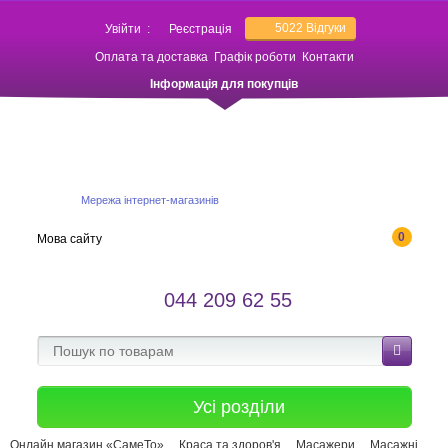
5022
Відгуки
Увійти
:
Реєстрація
Оплата та доставка
Графік роботи
Контакти
Інформація для покупців
Мережа інтернет-магазинів
0
Мова сайту
044 209 62 55
Усі розділи
Онлайн магазин «СамеТо»
Краса та здоров'я
Масажери
Масажні