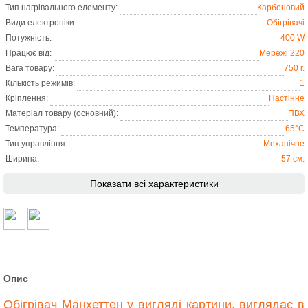
Тип нагрівального елементу:
Карбоновий
Види електроніки:
Обігрівачі
Потужність:
400 W
Працює від:
Мережі 220
Вага товару:
750 г.
Кількість режимів:
1
Кріплення:
Настінне
Матеріал товару (основний):
ПВХ
Температура:
65°C
Тип управління:
Механічне
Ширина:
57 см.
Показати всі характеристики
Опис
Обігрівач Манхеттен у вигляді картини, виглядає в