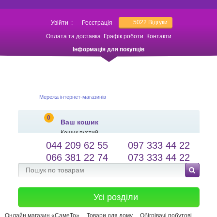
5022
Відгуки
Увійти
:
Реєстрація
Оплата та доставка
Графік роботи
Контакти
Інформація для покупців
Мережа інтернет-магазинів
0
Ваш кошик
Кошик пустий
044 209 62 55
097 333 44 22
salessameto@gmail.com
Мова сайту
066 381 22 74
073 333 44 22
Зворотній зв'язок
Усі розділи
Онлайн магазин «СамеТо»
Товари для дому
Обігрівачі побутові