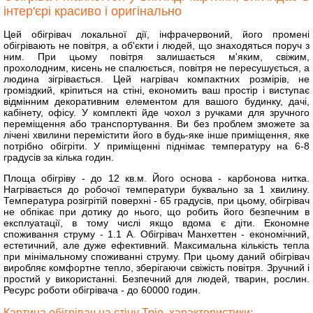
інтер'єрі красиво і оригінально
Цей обігрівач локальної дії, інфрачервоний, його промені
обігрівають не повітря, а об'єкти і людей, що знаходяться поруч з
ним. При цьому повітря залишається м'яким, свіжим,
прохолодним, кисень не спалюється, повітря не пересушується, а
людина зігрівається. Цей нагрівач компактних розмірів, не
громіздкий, кріпиться на стіні, економить ваш простір і виступає
відмінним декоративним елементом для вашого будинку, дачі,
кабінету, офісу. У комплекті йде чохол з ручками для зручного
переміщення або транспортування. Ви без проблем зможете за
лічені хвилини перемістити його в будь-яке інше приміщення, яке
потрібно обігріти. У приміщенні піднімає температуру на 6-8
градусів за кілька годин.
Площа обігріву - до 12 кв.м. Його основа - карбонова нитка.
Нагрівається до робочої температури буквально за 1 хвилину.
Температура розігрітій поверхні - 65 градусів, при цьому, обігрівач
не обпікає при дотику до нього, що робить його безпечним в
експлуатації, в тому числі якщо вдома є діти. Економне
споживання струму - 1.1 А. Обігрівач Манхеттен - економічний,
естетичний, але дуже ефективний. Максимальна кількість тепла
при мінімальному споживанні струму. При цьому даний обігрівач
виробляє комфортне тепло, зберігаючи свіжість повітря. Зручний і
простий у використанні. Безпечний для людей, тварин, рослин.
Ресурс роботи обігрівача - до 60000 годин.
Картина обігрівач на стіну Тріо, характеристики: