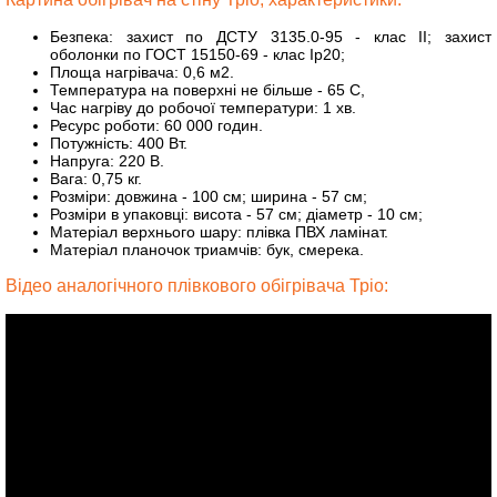
Безпека: захист по ДСТУ 3135.0-95 - клас II; захист
оболонки по ГОСТ 15150-69 - клас Ip20;
Площа нагрівача: 0,6 м2.
Температура на поверхні не більше - 65 С,
Час нагріву до робочої температури: 1 хв.
Ресурс роботи: 60 000 годин.
Потужність: 400 Вт.
Напруга: 220 В.
Вага: 0,75 кг.
Розміри: довжина - 100 см; ширина - 57 см;
Розміри в упаковці: висота - 57 см; діаметр - 10 см;
Матеріал верхнього шару: плівка ПВХ ламінат.
Матеріал планочок триамчів: бук, смерека.
Відео аналогічного плівкового обігрівача Тріо: