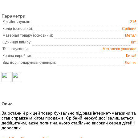
Параметри
Кiлькiсть кульок:
216
Колір (основний):
Срібний
Матеріал товару (основний):
Метал
Одиниця виміру:
шт.
Тип пакування:
Металева упаковка
Країна виробник:
Китай
Вид ігор, подарунків, сувенірів:
Логічні
Опис
За останній рік цей товар буквально підірвав інтернет-магазини та
став справжнім хітом продажів. Срібний неокуб досі залишається
дефіцитним, адже попит на нього стабільно високий серед дітей і
дорослих.