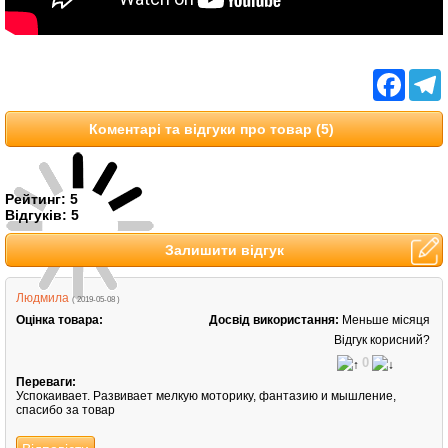
Facebo
T
Коментарі та відгуки про товар (5)
Рейтинг:
5
Відгуків:
5
Залишити відгук
Людмила
( 2019-05-08 )
Оцінка товара:
Досвід використання:
Меньше місяця
Відгук корисний?
0
Переваги:
Успокаивает. Развивает мелкую моторику, фантазию и мышление,
спасибо за товар