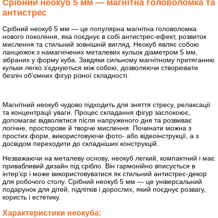
Срібний неокуб 5 мм — магнітна головоломка та
антистрес
Срібний неокуб 5 мм — це популярна магнітна головоломка
нового покоління, яка поєднує в собі антистрес-ефект, розвиток
мислення та стильний зовнішній вигляд. Неокуб являє собою
ланцюжок з намагнічених металевих кульок діаметром 5 мм,
зібраних у форму куба. Завдяки сильному магнітному притяганню
кульки легко з’єднуються між собою, дозволяючи створювати
безліч об’ємних фігур різної складності.
Магнітний неокуб чудово підходить для зняття стресу, релаксації
та концентрації уваги. Процес складання фігур заспокоює,
допомагає відволіктися після напруженого дня та розвиває
логічне, просторове й творче мислення. Починати можна з
простих форм, використовуючи фото- або відеоінструкції, а з
досвідом переходити до складніших конструкцій.
Незважаючи на металеву основу, неокуб легкий, компактний і має
привабливий дизайн під срібло. Він гармонійно вписується в
інтер’єр і може використовуватися як стильний антистрес-декор
для робочого столу. Срібний неокуб 5 мм — це універсальний
подарунок для дітей, підлітків і дорослих, який поєднує розвагу,
користь і естетику.
Характеристики неокуба: