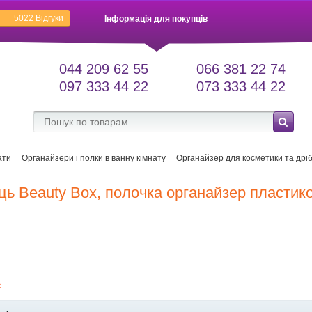
5022
Відгуки
Інформація для покупців
044 209 62 55
066 381 22 74
097 333 44 22
073 333 44 22
ати
Органайзери і полки в ванну кімнату
Органайзер для косметики та дріб
ць Beauty Box, полочка органайзер пластико
є