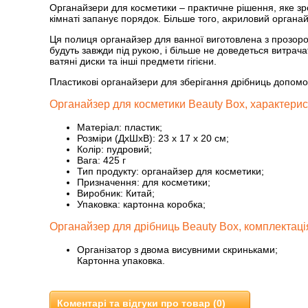
Органайзери для косметики – практичне рішення, яке з
кімнаті запанує порядок. Більше того, акриловий органа
Ця полиця органайзер для ванної виготовлена ​​з прозор
будуть завжди під рукою, і більше не доведеться витрач
ватяні диски та інші предмети гігієни.
Пластикові органайзери для зберігання дрібниць допомо
Органайзер для косметики Beauty Box, характерис
Матеріал: пластик;
Розміри (ДхШхВ): 23 х 17 х 20 см;
Колір: пудровий;
Вага: 425 г
Тип продукту: органайзер для косметики;
Призначення: для косметики;
Виробник: Китай;
Упаковка: картонна коробка;
Органайзер для дрібниць Beauty Box, комплектаці
Організатор з двома висувними скриньками;
Картонна упаковка.
Коментарі та відгуки про товар (0)