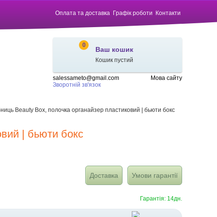
Оплата та доставка
Графік роботи
Контакти
0
Ваш кошик
Кошик пустий
salessameto@gmail.com
Мова сайту
Зворотній зв'язок
ниць Beauty Box, полочка органайзер пластиковий | бьюти бокс
вий | бьюти бокс
Доставка
Умови гарантії
Гарантія: 14дн.