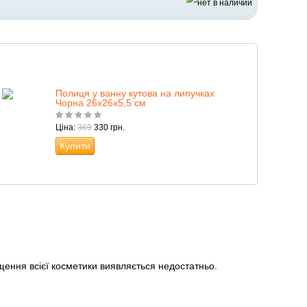
Полиця у ванну кутова на липучках
Чорна 26х26х5,5 см
Ціна:
369
330 грн.
Купити
іщення всієї косметики виявляється недостатньо.