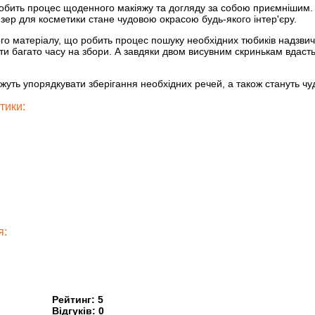
робить процес щоденного макіяжу та догляду за собою приємнішим. 
йзер для косметики стане чудовою окрасою будь-якого інтер'єру.
ого матеріалу, що робить процес пошуку необхідних тюбиків надзви
ати багато часу на збори. А завдяки двом висувним скринькам вдасть
жуть упорядкувати зберігання необхідних речей, а також стануть ч
тики:
я:
Рейтинг:
5
Відгуків:
0