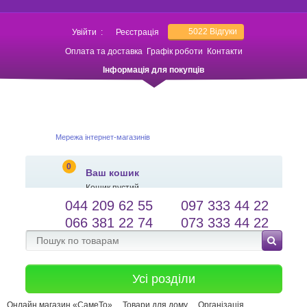
5022
Відгуки
Увійти
:
Реєстрація
Оплата та доставка
Графік роботи
Контакти
Інформація для покупців
Мережа інтернет-магазинів
0
Ваш кошик
Кошик пустий
044 209 62 55
097 333 44 22
salessameto@gmail.com
Мова сайту
066 381 22 74
073 333 44 22
Зворотній зв'язок
Усі розділи
Онлайн магазин «СамеТо»
Товари для дому
Організація