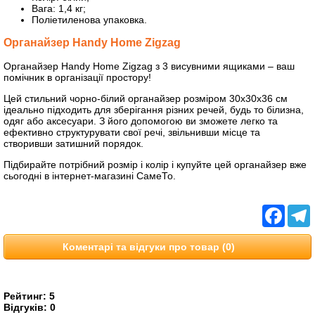
Вага: 1,4 кг;
Поліетиленова упаковка.
Органайзер Handy Home Zigzag
Органайзер Handy Home Zigzag з 3 висувними ящиками – ваш
помічник в організації простору!
Цей стильний чорно-білий органайзер розміром 30x30x36 см
ідеально підходить для зберігання різних речей, будь то білизна,
одяг або аксесуари. З його допомогою ви зможете легко та
ефективно структурувати свої речі, звільнивши місце та
створивши затишний порядок.
Підбирайте потрібний розмір і колір і купуйте цей органайзер вже
сьогодні в інтернет-магазині СамеТо.
Facebo
T
Коментарі та відгуки про товар (0)
Рейтинг:
5
Відгуків:
0