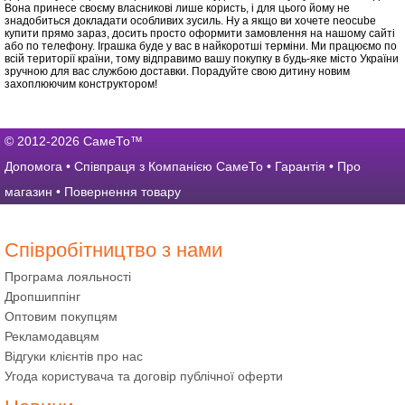
Вона принесе своєму власникові лише користь, і для цього йому не
знадобиться докладати особливих зусиль. Ну а якщо ви хочете neocube
купити прямо зараз, досить просто оформити замовлення на нашому сайті
або по телефону. Іграшка буде у вас в найкоротші терміни. Ми працюємо по
всій території країни, тому відправимо вашу покупку в будь-яке місто України
зручною для вас службою доставки. Порадуйте свою дитину новим
захоплюючим конструктором!
© 2012-2026 СамеТо™
Допомога
•
Співпраця з Компанією СамеТо
•
Гарантія
•
Про
магазин
•
Повернення товару
Співробітництво з нами
Програма лояльності
Дропшиппінг
Оптовим покупцям
Рекламодавцям
Відгуки клієнтів про нас
Угода користувача та договір публічної оферти