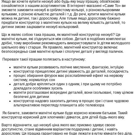
Якщо ви хочете купити неокуб або будь-яку іншу іграшку, обов'язково
ознайомтеся з нашим асортиментом. В інтернет-магазині «Саме То» ви
зможете замовити неокуб в сріблястому кольорі, з різнокольоровими
кульками, з різною кількістю деталей і т.д. До речі, купити магнітні кульки
можна як дитині, так і дорослому. Але тільки якщо дорослому бажано
придбати конструктор з магнітних кульок на велику кількість деталей, то
дитини зможе зацікавити неокуб кольоровий.
Що ж являє собою така іграшка, як магнітний конструктор неокуб? Це
магнітні кульки, які з'єднуються між собою. Деталі в подібних комплектах
дрібні, тому виробники рекомендують використовувати їх дітям молодшого
шкільного віку і старше. Як правило, магнітний конструктор включає
безпосередньо самі магнітні кульки і сполучні деталі у вигляді паличок.
Переваги такої іграшки полягають в наступному:
магніти кульки розвивають логічне мислення, фантазію, інтуїцію
конструктор прищеплює дитині уважність до деталей, посидючість
процес збирання фігурок має розслабляючий ефект на нервову
систему, нормалізує сон
деталі добре кріпляться один з одним, і при цьому не потрібно
докладати особливих зусиль
магніти розташовані всередині деталей, вони ізольовані, тому цілком
безпечні для дитини
конструктор надовго захопить дитину в процес гри і стане чудовою
альтернативою перегляду планшета або телевізора
Як бачите, замовити магнітні кульки буде корисно кожним батькам. Такий
конструктор корисний для хлопчиків і дівчаток, для дітей будь-якого віку.
Варто відзначити, що неокуб ціна якого вас приємно здивує своєю
доступністю, стане відмінним варіантом подарунка і дитині, і навіть
дорослому. Ця іграшка гарантовано не буде лежати в кутку кімнати без діла.