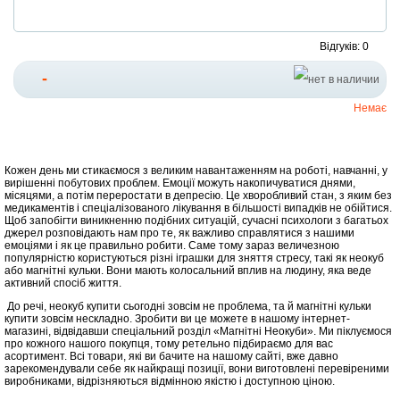
Відгуків: 0
-
Немає
Кожен день ми стикаємося з великим навантаженням на роботі, навчанні, у
вирішенні побутових проблем. Емоції можуть накопичуватися днями,
місяцями, а потім переростати в депресію. Це хворобливий стан, з яким без
медикаментів і спеціалізованого лікування в більшості випадків не обійтися.
Щоб запобігти виникненню подібних ситуацій, сучасні психологи з багатьох
джерел розповідають нам про те, як важливо справлятися з нашими
емоціями і як це правильно робити. Саме тому зараз величезною
популярністю користуються різні іграшки для зняття стресу, такі як неокуб
або магнітні кульки. Вони мають колосальний вплив на людину, яка веде
активний спосіб життя.
До речі, неокуб купити сьогодні зовсім не проблема, та й магнітні кульки
купити зовсім нескладно. Зробити ви це можете в нашому інтернет-
магазині, відвідавши спеціальний розділ «Магнітні Неокуби». Ми піклуємося
про кожного нашого покупця, тому ретельно підбираємо для вас
асортимент. Всі товари, які ви бачите на нашому сайті, вже давно
зарекомендували себе як найкращі позиції, вони виготовлені перевіреними
виробниками, відрізняються відмінною якістю і доступною ціною.