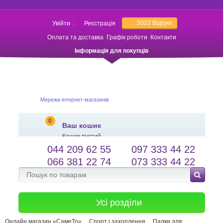
5022
Відгуки
Увійти
:
Реєстрація
Оплата та доставка
Графік роботи
Контакти
Інформація для покупців
Мережа інтернет-магазинів
0
Ваш кошик
Кошик пустий
044 209 62 55
097 333 44 22
salessameto@gmail.com
Мова сайту
066 381 22 74
073 333 44 22
Зворотній зв'язок
Усі розділи
Онлайн магазин «СамеТо»
Спорт і захоплення
Палки для