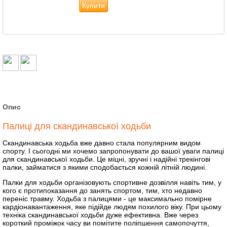
Купити
Опис
Палиці для скандинавської ходьби
Скандинавська ходьба вже давно стала популярним видом
спорту. І сьогодні ми хочемо запропонувати до вашої уваги палиці
для скандинавської ходьби. Це міцні, зручні і надійні трекінгові
палки, займатися з якими сподобається кожній літній людині.
Палки для ходьби організовують спортивне дозвілля навіть тим, у
кого є протипоказання до занять спортом, тим, хто недавно
переніс травму. Ходьба з палицями - це максимально помірне
кардіонавантаження, яке підійде людям похилого віку. При цьому
техніка скандинавської ходьби дуже ефективна. Вже через
короткий проміжок часу ви помітите поліпшення самопочуття,