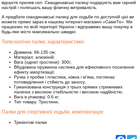
відчуєте прилив сил. Скандинавські палиці подарують вам гарний
настрій і поліпшать вашу фізичну витривалість.
А придбати скандинавські палиці для ходьби по доступній ціні ви
можете прямо зараз в нашому інтернет-магазині «СамеТо». Ми
працюємо по всій території України і відправимо вашу покупку в
будь-яке місто максимально швидко.
Телескопічні палки, характеристики:
Довжина: 66-135 см;
Матеріал: алюміній;
Вага (однієї тростини): 300г;
Вбудована пружинна система для ефективного посилення
ефекту амортизації;
Ручка з пробки і пластика, ніжна і м'яка, поглинає
потовиділення і стійкість до заносу;
Гуманізована конструкція з трьох прямих стрижневих
паличок з високою стабільністю і високою надійністю;
Вага в упаковці: 0.6 кг;
Тип товару: Тростини;
Палки для спортивної ходьби, комплектація:
Трекінгові палки
Facebo
T