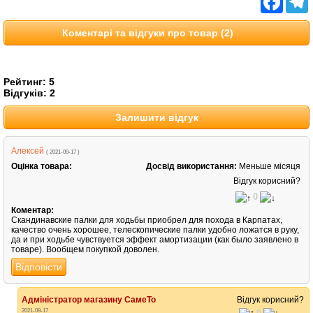
Коментарі та відгуки про товар (2)
Рейтинг:
5
Відгуків:
2
Залишити відгук
Алексей
( 2021-09-17 )
Оцінка товара:
Досвід використання:
Меньше місяця
Відгук корисний?
0
Коментар:
Скандинавские палки для ходьбы приобрел для похода в Карпатах,
качество очень хорошее, телескопические палки удобно ложатся в руку,
да и при ходьбе чувствуется эффект амортизации (как было заявлено в
товаре). Вообщем покупкой доволен.
Відповісти
Адміністратор магазину СамеТо
Відгук корисний?
2021-09-17