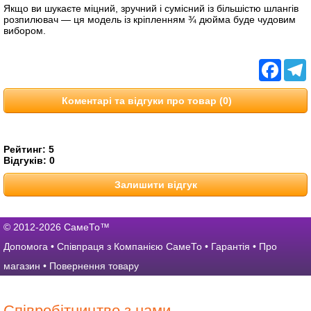
Якщо ви шукаєте міцний, зручний і сумісний із більшістю шлангів
розпилювач — ця модель із кріпленням ¾ дюйма буде чудовим
вибором.
Facebo
T
Коментарі та відгуки про товар (0)
Рейтинг:
5
Відгуків:
0
Залишити відгук
© 2012-2026 СамеТо™
Допомога
•
Співпраця з Компанією СамеТо
•
Гарантія
•
Про
магазин
•
Повернення товару
Співробітництво з нами