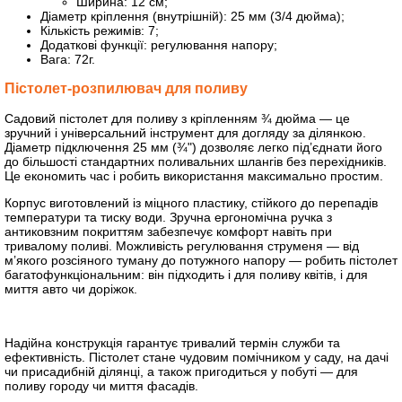
Ширина: 12 см;
Діаметр кріплення (внутрішній): 25 мм (3/4 дюйма);
Кількість режимів: 7;
Додаткові функції: регулювання напору;
Вага: 72г.
Пістолет-розпилювач для поливу
Садовий пістолет для поливу з кріпленням ¾ дюйма — це
зручний і універсальний інструмент для догляду за ділянкою.
Діаметр підключення 25 мм (¾") дозволяє легко під’єднати його
до більшості стандартних поливальних шлангів без перехідників.
Це економить час і робить використання максимально простим.
Корпус виготовлений із міцного пластику, стійкого до перепадів
температури та тиску води. Зручна ергономічна ручка з
антиковзним покриттям забезпечує комфорт навіть при
тривалому поливі. Можливість регулювання струменя — від
м’якого розсіяного туману до потужного напору — робить пістолет
багатофункціональним: він підходить і для поливу квітів, і для
миття авто чи доріжок.
Надійна конструкція гарантує тривалий термін служби та
ефективність. Пістолет стане чудовим помічником у саду, на дачі
чи присадибній ділянці, а також пригодиться у побуті — для
поливу городу чи миття фасадів.