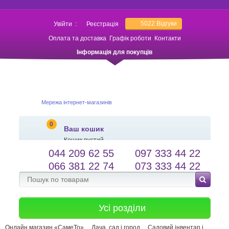
5022
Відгуки
Увійти
:
Реєстрація
Оплата та доставка
Графік роботи
Контакти
Інформація для покупців
Мережа інтернет-магазинів
0
Ваш кошик
Кошик пустий
044 209 62 55
097 333 44 22
salessameto@gmail.com
Мова сайту
066 381 22 74
073 333 44 22
Зворотній зв'язок
Усі розділи
Онлайн магазин «СамеТо»
Дача, сад і город
Садовий інвентар і