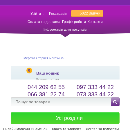
5022
Відгуки
Увійти
:
Реєстрація
Оплата та доставка
Графік роботи
Контакти
Інформація для покупців
Мережа інтернет-магазинів
0
Ваш кошик
Кошик пустий
044 209 62 55
097 333 44 22
salessameto@gmail.com
Мова сайту
066 381 22 74
073 333 44 22
Зворотній зв'язок
Усі розділи
Онлайн магазин «СамеТо»
Краса та здоров'я
Догляд за волоссям