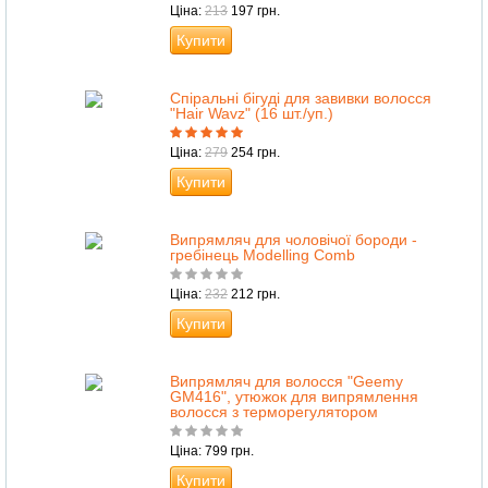
Ціна:
213
197 грн.
Купити
Спіральні бігуді для завивки волосся
"Hair Wavz" (16 шт./уп.)
Ціна:
279
254 грн.
Купити
Випрямляч для чоловічої бороди -
гребінець Modelling Comb
Ціна:
232
212 грн.
Купити
Випрямляч для волосся "Geemy
GM416", утюжок для випрямлення
волосся з терморегулятором
Ціна: 799 грн.
Купити