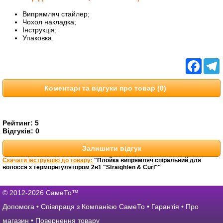
Випрямляч стайлер;
Чохол накладка;
Інструкція;
Упаковка.
Facebo
T
Коментарі та відгуки про товар (0)
Рейтинг:
5
Відгуків:
0
Залишити відгук
Скачати інструкцію до товару:
"Плойка випрямляч спіральний для
волосся з терморегулятором 2в1 "Straighten & Curl""
© 2012-2026 СамеТо™
Допомога
•
Співпраця з Компанією СамеТо
•
Гарантія
•
Про
магазин
•
Повернення товару