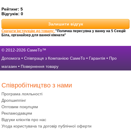
Рейтинг:
5
Відгуків:
0
Залишити відгук
Скачати інструкцію до товару:
"Поличка пересувна у ванну на 5 Секцій
Біла, органайзер для ванної кімнати"
© 2012-2026 СамеТо™
Допомога
•
Співпраця з Компанією СамеТо
•
Гарантія
•
Про
магазин
•
Повернення товару
Співробітництво з нами
Програма лояльності
Дропшиппінг
Оптовим покупцям
Рекламодавцям
Відгуки клієнтів про нас
Угода користувача та договір публічної оферти