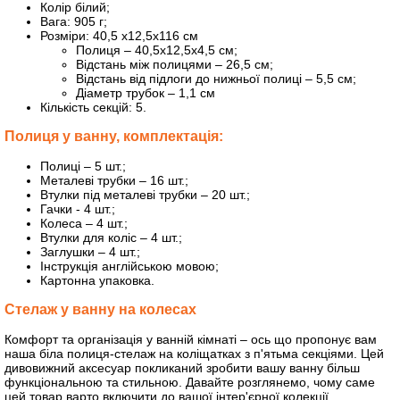
Колір білий;
Вага: 905 г;
Розміри: 40,5 х12,5х116 см
Полиця – 40,5х12,5х4,5 см;
Відстань між полицями – 26,5 см;
Відстань від підлоги до нижньої полиці – 5,5 см;
Діаметр трубок – 1,1 см
Кількість секцій: 5.
Полиця у ванну, комплектація:
Полиці – 5 шт.;
Металеві трубки – 16 шт.;
Втулки під металеві трубки – 20 шт.;
Гачки - 4 шт.;
Колеса – 4 шт.;
Втулки для коліс – 4 шт.;
Заглушки – 4 шт.;
Інструкція англійською мовою;
Картонна упаковка.
Стелаж у ванну на колесах
Комфорт та організація у ванній кімнаті – ось що пропонує вам
наша біла полиця-стелаж на коліщатках з п'ятьма секціями. Цей
дивовижний аксесуар покликаний зробити вашу ванну більш
функціональною та стильною. Давайте розглянемо, чому саме
цей товар варто включити до вашої інтер'єрної колекції.