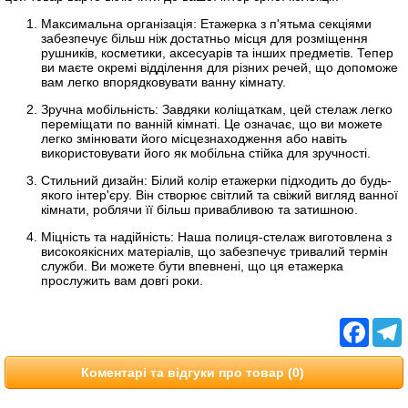
Максимальна організація: Етажерка з п'ятьма секціями
забезпечує більш ніж достатньо місця для розміщення
рушників, косметики, аксесуарів та інших предметів. Тепер
ви маєте окремі відділення для різних речей, що допоможе
вам легко впорядковувати ванну кімнату.
Зручна мобільність: Завдяки коліщаткам, цей стелаж легко
переміщати по ванній кімнаті. Це означає, що ви можете
легко змінювати його місцезнаходження або навіть
використовувати його як мобільна стійка для зручності.
Стильний дизайн: Білий колір етажерки підходить до будь-
якого інтер'єру. Він створює світлий та свіжий вигляд ванної
кімнати, роблячи її більш привабливою та затишною.
Міцність та надійність: Наша полиця-стелаж виготовлена з
високоякісних матеріалів, що забезпечує тривалий термін
служби. Ви можете бути впевнені, що ця етажерка
прослужить вам довгі роки.
Facebo
T
Коментарі та відгуки про товар (0)