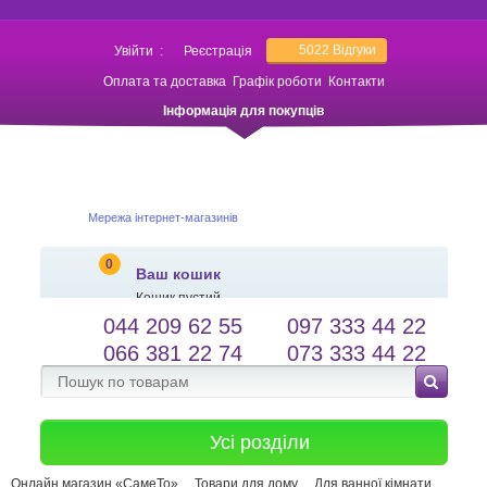
5022
Відгуки
Увійти
:
Реєстрація
Оплата та доставка
Графік роботи
Контакти
Інформація для покупців
Мережа інтернет-магазинів
0
Ваш кошик
Кошик пустий
044 209 62 55
097 333 44 22
salessameto@gmail.com
Мова сайту
066 381 22 74
073 333 44 22
Зворотній зв'язок
Усі розділи
Онлайн магазин «СамеТо»
Товари для дому
Для ванної кімнати