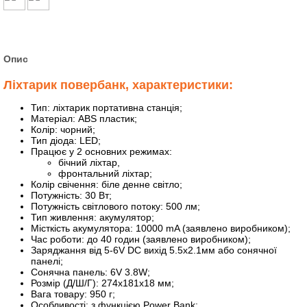
Опис
Ліхтарик повербанк, характеристики:
Тип: ліхтарик портативна станція;
Матеріал: ABS пластик;
Колір: чорний;
Тип діода: LED;
Працює у 2 основних режимах:
бічний ліхтар,
фронтальний ліхтар;
Колір свічення: біле денне світло;
Потужність: 30 Вт;
Потужність світлового потоку: 500 лм;
Тип живлення: акумулятор;
Місткість акумулятора: 10000 mA (заявлено виробником);
Час роботи: до 40 годин (заявлено виробником);
Заряджання від 5-6V DC вихід 5.5х2.1мм або сонячної
панелі;
Сонячна панель: 6V 3.8W;
Розмір (Д/Ш/Г): 274х181х18 мм;
Вага товару: 950 г;
Особливості: з функцією Power Bank;