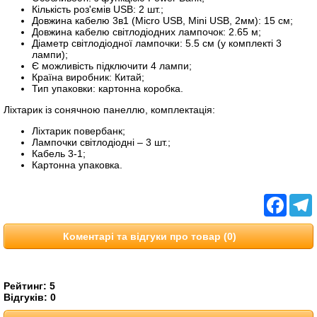
Кількість роз'ємів USB: 2 шт.;
Довжина кабелю 3в1 (Micro USB, Mini USB, 2мм): 15 см;
Довжина кабелю світлодіодних лампочок: 2.65 м;
Діаметр світлодіодної лампочки: 5.5 см (у комплекті 3
лампи);
Є можливість підключити 4 лампи;
Країна виробник: Китай;
Тип упаковки: картонна коробка.
Ліхтарик із сонячною панеллю, комплектація:
Ліхтарик повербанк;
Лампочки світлодіодні – 3 шт.;
Кабель 3-1;
Картонна упаковка.
Facebo
T
Коментарі та відгуки про товар (0)
Рейтинг:
5
Відгуків:
0