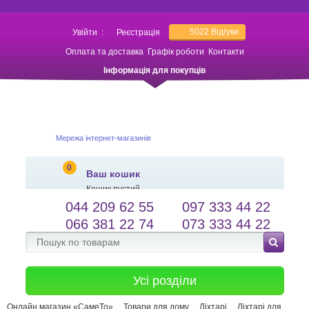
5022
Відгуки
Увійти
:
Реєстрація
Оплата та доставка
Графік роботи
Контакти
Інформація для покупців
Мережа інтернет-магазинів
0
Ваш кошик
Кошик пустий
044 209 62 55
097 333 44 22
salessameto@gmail.com
Мова сайту
066 381 22 74
073 333 44 22
Зворотній зв'язок
Усі розділи
Онлайн магазин «СамеТо»
Товари для дому
Ліхтарі
Ліхтарі для