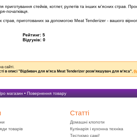
я приготування стейків, котлет, рулетів та інших м'ясних страв. Пр
ря-початківця.
 страв, приготованих за допомогою Meat Tenderizer - вашого вірног
Рейтинг:
5
Відгуків:
0
на сайті.
ті в описі
"Відбивач для м'яса Meat Tenderizer розм'якшувач для м'яса"
,
б
ро магазин
•
Повернення товару
и
Статті
ини
Домашні клопоти
яди товарів
Кулінарія і кухонна техніка
Тестуємо самі!