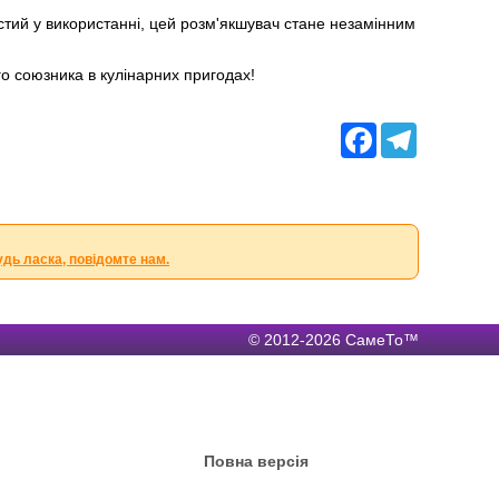
остий у використанні, цей розм'якшувач стане незамінним
о союзника в кулінарних пригодах!
Facebook
Telegram
удь ласка, повідомте нам.
© 2012-2026 СамеТо™
Повна версія