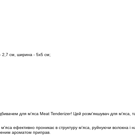
- 2,7 см, ширина - 5х5 см;
ідбивачем для м'яса Meat Tenderizer! Цей розм'якшувач для м'яса, 
 м'яса ефективно проникає в структуру м'яса, руйнуючи волокна і 
оченим ароматом приправ.