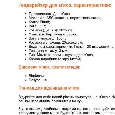
Тендерайзер для м'яса, характеристики:
Призначення: Для м'яса;
Матеріал: АБС-пластик, нержавіюча сталь;
Колір: Білий;
Вага: 80 г;
Розміри (ДхШхВ): 20х5 см;
Упаковка: Картонна коробка;
Вага в упаковці: 105 г;
Розміри в упаковці: 20х5,5х5 см;
Додаткові характеристики: Голки - 20 шт., довжина 
Товщина металу: 3 мм;
Тип: Молоток-розм'якшувач для м'яса;
Країна виробник товару Китай;
Відбивач м'яса, комплектація:
Відбивач;
Пакування.
Прилад для відбивання м'яса
Відкрийте для себе новий рівень приготування м'яса з в
вашим незамінним помічником на кухні.
З унікальним дизайном і гострими голками, наш відбивач
інструменту, ваше м'ясо буде ніжним, соковитим і прос