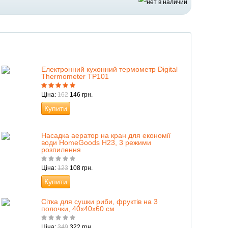
Електронний кухонний термометр Digital
Thermometer TP101
Ціна:
162
146 грн.
Купити
Насадка аератор на кран для економії
води HomeGoods H23, 3 режими
розпилення
Ціна:
123
108 грн.
Купити
Сітка для сушки риби, фруктів на 3
полочки, 40х40х60 см
Ціна:
349
322 грн.