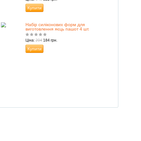
Купити
Набір силіконових форм для
виготовлення яєць пашот 4 шт.
Ціна:
204
184 грн.
Купити