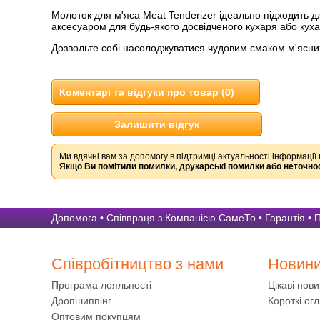
Молоток для м'яса Meat Tenderizer ідеально підходить дл
аксесуаром для будь-якого досвідченого кухаря або куха
Дозвольте собі насолоджуватися чудовим смаком м'ясних
Коментарі та відгуки про товар (0)
Залишити відгук
Ми вдячні вам за допомогу в підтримці актуальності інформації 
Якщо Ви помітили помилки, друкарські помилки або неточнос
Допомога
•
Співпраця з Компанією СамеТо
•
Гарантія
•
П
Співробітництво з нами
Новин
Програма лояльності
Цікаві нов
Дропшиппінг
Короткі огл
Оптовим покупцям