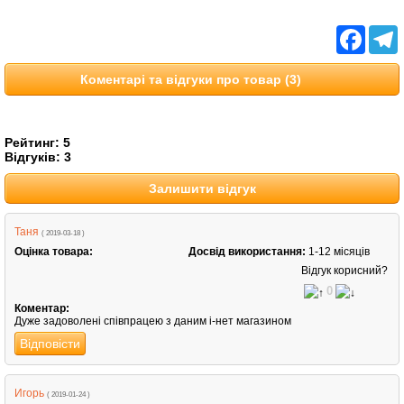
Facebo
T
Коментарі та відгуки про товар (3)
Рейтинг:
5
Відгуків:
3
Залишити відгук
Таня
( 2019-03-18 )
Оцінка товара:
Досвід використання:
1-12 місяців
Відгук корисний?
0
Коментар:
Дуже задоволені співпрацею з даним і-нет магазином
Відповісти
Игорь
( 2019-01-24 )