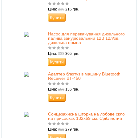
Ціна:
235
216 грн.
Купити
Насос для перекачування дизельного
палива занурювальний 12В 12л/хв.
дизельна помпа
Ціна:
333
305 грн.
Купити
Адаптер блютуз в машину Bluetooth
Receiver BT-450
Ціна:
153
136 грн.
Купити
Сонцезахисна шторка на лобове скло
на присосках 132х69 см. Сріблястий
Ціна:
312
279 грн.
Купити