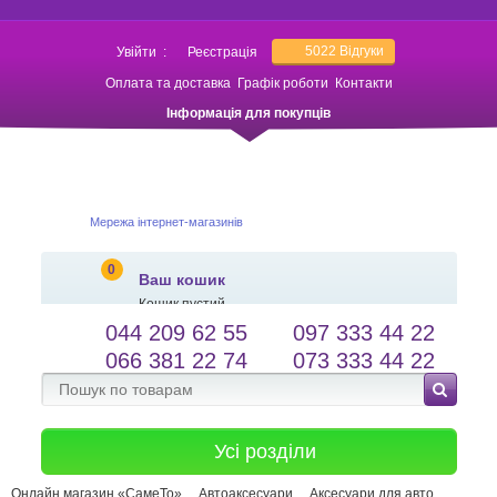
5022
Відгуки
Увійти
:
Реєстрація
Оплата та доставка
Графік роботи
Контакти
Інформація для покупців
Мережа інтернет-магазинів
0
Ваш кошик
Кошик пустий
044 209 62 55
097 333 44 22
salessameto@gmail.com
Мова сайту
066 381 22 74
073 333 44 22
Зворотній зв'язок
Усі розділи
Онлайн магазин «СамеТо»
Автоаксесуари
Аксесуари для авто