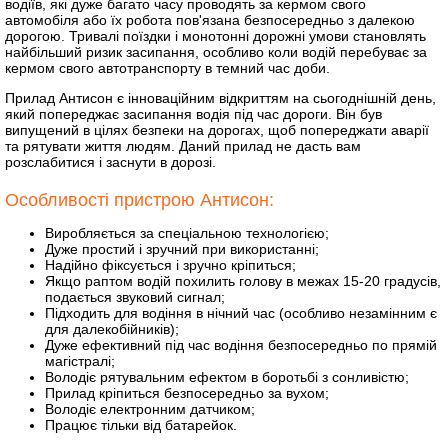
водіїв, які дуже багато часу проводять за кермом свого
автомобіля або їх робота пов'язана безпосередньо з далекою
дорогою. Тривалі поїздки і монотонні дорожні умови становлять
найбільший ризик засипання, особливо коли водій перебуває за
кермом свого автотранспорту в темний час доби.
Прилад Антисон є інноваційним відкриттям на сьогоднішній день,
який попереджає засипання водія під час дороги. Він був
випущений в цілях безпеки на дорогах, щоб попереджати аварії
та рятувати життя людям. Даний прилад не дасть вам
розслабитися і заснути в дорозі.
Особливості пристрою Антисон:
Виробляється за спеціальною технологією;
Дуже простий і зручний при використанні;
Надійно фіксується і зручно кріпиться;
Якщо раптом водій похилить голову в межах 15-20 градусів,
подається звуковий сигнал;
Підходить для водіння в нічний час (особливо незамінним є
для далекобійників);
Дуже ефективний під час водіння безпосередньо по прямій
магістралі;
Володіє рятувальним ефектом в боротьбі з сонливістю;
Прилад кріпиться безпосередньо за вухом;
Володіє електронним датчиком;
Працює тільки від батарейок.