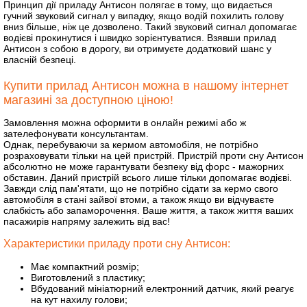
Принцип дії приладу Антисон полягає в тому, що видається
гучний звуковий сигнал у випадку, якщо водій похилить голову
вниз більше, ніж це дозволено. Такий звуковий сигнал допомагає
водієві прокинутися і швидко зорієнтуватися. Взявши прилад
Антисон з собою в дорогу, ви отримуєте додатковий шанс у
власній безпеці.
Купити прилад Антисон можна в нашому інтернет
магазині за доступною ціною!
Замовлення можна оформити в онлайн режимі або ж
зателефонувати консультантам.
Однак, перебуваючи за кермом автомобіля, не потрібно
розраховувати тільки на цей пристрій. Пристрій проти сну Антисон
абсолютно не може гарантувати безпеку від форс - мажорних
обставин. Даний пристрій всього лише тільки допомагає водієві.
Завжди слід пам'ятати, що не потрібно сідати за кермо свого
автомобіля в стані зайвої втоми, а також якщо ви відчуваєте
слабкість або запаморочення. Ваше життя, а також життя ваших
пасажирів напряму залежить від вас!
Характеристики приладу проти сну Антисон:
Має компактний розмір;
Виготовлений з пластику;
Вбудований мініатюрний електронний датчик, який реагує
на кут нахилу голови;