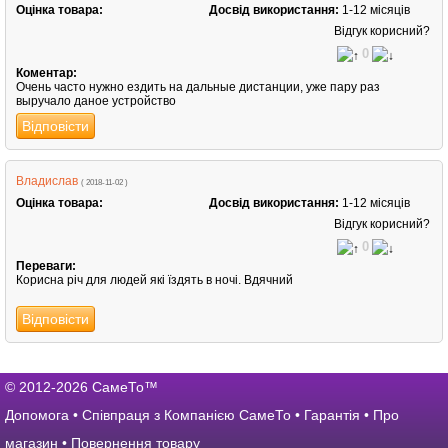
Оцінка товара:
Досвід використання:
1-12 місяців
Відгук корисний?
0
Коментар:
Очень часто нужно ездить на дальные дистанции, уже пару раз
выручало даное устройство
Відповісти
Владислав
( 2018-11-02 )
Оцінка товара:
Досвід використання:
1-12 місяців
Відгук корисний?
0
Переваги:
Корисна річ для людей які їздять в ночі. Вдячний
Відповісти
© 2012-2026 СамеТо™
Допомога
•
Співпраця з Компанією СамеТо
•
Гарантія
•
Про
магазин
•
Повернення товару