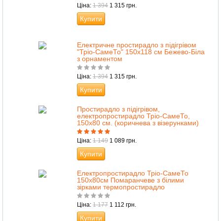
Ціна:
1 394
1 315 грн.
Купити
Електричне простирадло з підігрівом
"Тріо-СамеТо" 150х118 см Бежево-Біла
з орнаментом
Ціна:
1 394
1 315 грн.
Купити
Простирадло з підігрівом,
електропростирадло Тріо-СамеТо,
150х80 см. (коричнева з візерунками)
Ціна:
1 149
1 089 грн.
Купити
Електропростирадло Тріо-СамеТо
150x80см Помаранчеве з білими
зірками термопростирадло
Ціна:
1 177
1 112 грн.
Купити