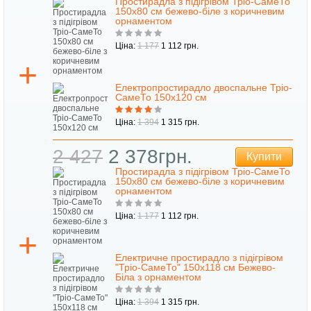
Простирадла з підігрівом Тріо-СамеТо
150х80 см бежево-біле з коричневим
орнаментом
Ціна:
1 177
1 112 грн.
Електропростирадло двоспальне Тріо-
СамеТо 150х120 см
Ціна:
1 394
1 315 грн.
2 427
2 378грн.
Купити
Простирадла з підігрівом Тріо-СамеТо
150х80 см бежево-біле з коричневим
орнаментом
Ціна:
1 177
1 112 грн.
Електричне простирадло з підігрівом
"Тріо-СамеТо" 150х118 см Бежево-
Біла з орнаментом
Ціна:
1 394
1 315 грн.