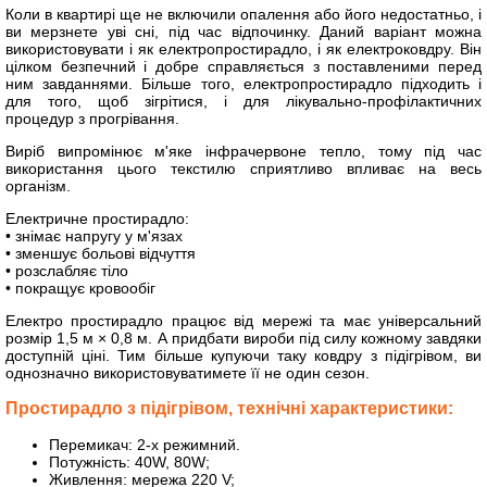
Коли в квартирі ще не включили опалення або його недостатньо, і
ви мерзнете уві сні, під час відпочинку. Даний варіант можна
використовувати і як електропростирадло, і як електроковдру. Він
цілком безпечний і добре справляється з поставленими перед
ним завданнями. Більше того, електропростирадло підходить і
для того, щоб зігрітися, і для лікувально-профілактичних
процедур з прогрівання.
Виріб випромінює м'яке інфрачервоне тепло, тому під час
використання цього текстилю сприятливо впливає на весь
організм.
Електричне простирадло:
• знімає напругу у м'язах
• зменшує больові відчуття
• розслабляє тіло
• покращує кровообіг
Електро простирадло працює від мережі та має універсальний
розмір 1,5 м × 0,8 м. А придбати вироби під силу кожному завдяки
доступній ціні. Тим більше купуючи таку ковдру з підігрівом, ви
однозначно використовуватимете її не один сезон.
Простирадло з підігрівом, технічні характеристики:
Перемикач: 2-x режимний.
Потужність: 40W, 80W;
Живлення: мережа 220 V;