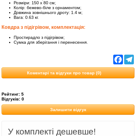
Розміри: 150 x 80 см;
Колір: бежево-біле з орнаментом;
Довжина зовнішнього дроту: 1.4 м;
Вага: 0.63 кг.
Ковдра з підігрівом, комплектація:
Простирадло з підігрівом;
Сумка для зберігання і перенесення.
Facebo
T
Коментарі та відгуки про товар (0)
Рейтинг:
5
Відгуків:
0
Залишити відгук
У комплекті дешевше!