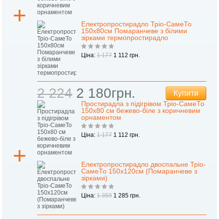
Електропростирадло Тріо-СамеТо
150x80см Помаранчеве з білими
зірками термопростирадло
Ціна:
1 177
1 112 грн.
2 224
2 180грн.
Купити
Простирадла з підігрівом Тріо-СамеТо
150х80 см бежево-біле з коричневим
орнаментом
Ціна:
1 177
1 112 грн.
Електропростирадло двоспальне Тріо-
СамеТо 150х120см (Помаранчеве з
зірками)
Ціна:
1 359
1 285 грн.