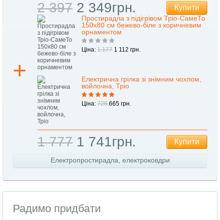
2 397
2 349грн.
Купити
Простирадла з підігрівом Тріо-СамеТо
150х80 см бежево-біле з коричневим
орнаментом
Ціна:
1 177
1 112 грн.
Електрична грілка зі знімним чохлом,
войлочна, Тріо
Ціна:
726
665 грн.
1 777
1 741грн.
Купити
Електропростирадла, електроковдри
Радимо придбати