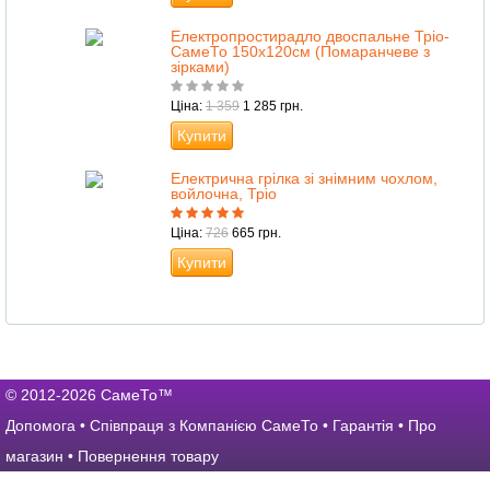
Електропростирадло двоспальне Тріо-
СамеТо 150х120см (Помаранчеве з
зірками)
Ціна:
1 359
1 285 грн.
Купити
Електрична грілка зі знімним чохлом,
войлочна, Тріо
Ціна:
726
665 грн.
Купити
© 2012-2026 СамеТо™
Допомога
•
Співпраця з Компанією СамеТо
•
Гарантія
•
Про
магазин
•
Повернення товару