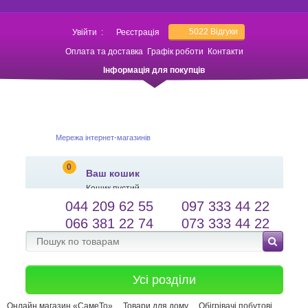
5022
Відгуки
Увійти
:
Реєстрація
Оплата та доставка
Графік роботи
Контакти
Інформація для покупців
Мережа інтернет-магазинів
0
Ваш кошик
Кошик пустий
044 209 62 55
097 333 44 22
salessameto@gmail.com
Мова сайту
066 381 22 74
073 333 44 22
Зворотній зв'язок
Усі розділи
Онлайн магазин «СамеТо»
Товари для дому
Обігрівачі побутові