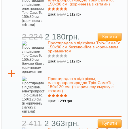
електропростирадло Тріо-СамеТо,
150х80 см. (коричнева з квітами)
Ціна:
1 177
1 112 грн.
2 224
2 180грн.
Купити
Простирадла з підігрівом Тріо-СамеТо
150х80 см бежево-біле з коричневим
орнаментом
Ціна:
1 177
1 112 грн.
Простирадло з підігрівом,
електропростирадло Тріо-СамеТо,
150х120 см. (в коричневу смужку c
квітами)
Ціна: 1 299 грн.
2 411
2 363грн.
Купити