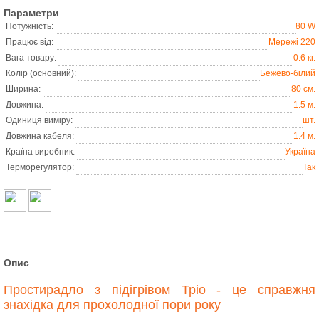
Параметри
Потужність:
80 W
Працює від:
Мережі 220
Вага товару:
0.6 кг.
Колір (основний):
Бежево-білий
Ширина:
80 см.
Довжина:
1.5 м.
Одиниця виміру:
шт.
Довжина кабеля:
1.4 м.
Країна виробник:
Україна
Терморегулятор:
Так
Опис
Простирадло з підігрівом Тріо - це справжня
знахідка для прохолодної пори року