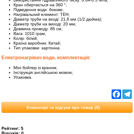
Використання гідравлічного тиску: 0.04-0.5 Мпa;
Кран обертається на 360 °;
Підведення води: бокове;
Нагрівальний елемент: ТЕН;
Діаметр труби на вході: 21,8 мм (1/2 дюйма);
Діаметр труби на виході: 20 мм;
Довжина проводу: 85 см;
Вага: 1010 грам;
Колір: білий;
Країна виробник: Китай;
Тип упаковки: картонна.
Електронагрівач води, комплектація:
Міні бойлер із краном;
Інструкція англійською мовою;
Упаковка.
Facebo
T
Коментарі та відгуки про товар (0)
Рейтинг:
5
Відгуків:
0