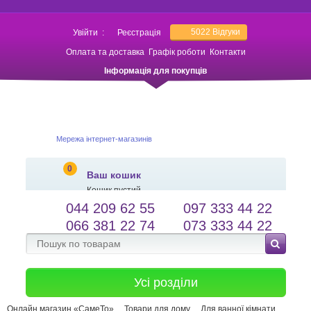
5022
Відгуки
Увійти
:
Реєстрація
Оплата та доставка
Графік роботи
Контакти
Інформація для покупців
Мережа інтернет-магазинів
0
Ваш кошик
Кошик пустий
044 209 62 55
097 333 44 22
salessameto@gmail.com
Мова сайту
066 381 22 74
073 333 44 22
Зворотній зв'язок
Усі розділи
Онлайн магазин «СамеТо»
Товари для дому
Для ванної кімнати