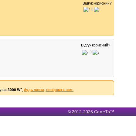
Відгук корисний?
0
Відгук корисний?
0
душа 3000 W"
,
будь ласка, повідомте нам.
© 2012-2026 СамеТо™