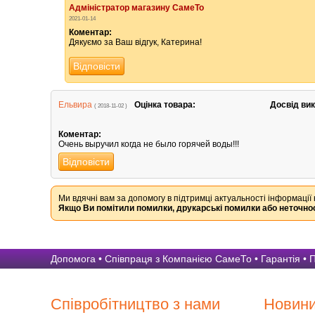
Адміністратор магазину СамеТо
2021-01-14
Коментар:
Дякуємо за Ваш відгук, Катерина!
Відповісти
Ельвира
Оцінка товара:
Досвід ви
( 2018-11-02 )
Коментар:
Очень выручил когда не было горячей воды!!!
Відповісти
Ми вдячні вам за допомогу в підтримці актуальності інформації 
Якщо Ви помітили помилки, друкарські помилки або неточнос
Допомога
•
Співпраця з Компанією СамеТо
•
Гарантія
•
П
Співробітництво з нами
Новин