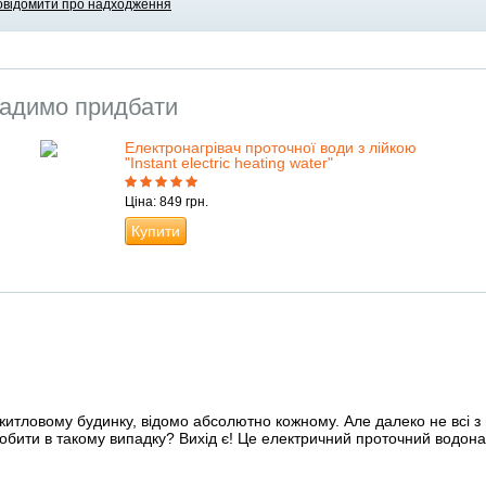
овідомити про надходження
адимо придбати
Електронагрівач проточної води з лійкою
"Instant electric heating water"
Ціна: 849 грн.
Купити
житловому будинку, відомо абсолютно кожному. Але далеко не всі з
бити в такому випадку? Вихід є! Це електричний проточний водонаг