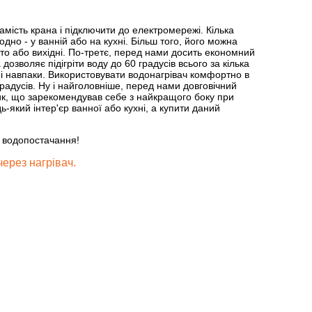
мість крана і підключити до електромережі. Кілька
но - у ванній або на кухні. Більш того, його можна
літо або вихідні. По-третє, перед нами досить економний
зволяє підігріти воду до 60 градусів всього за кілька
 і навпаки. Використовувати водонагрівач комфортно в
 градусів. Ну і найголовніше, перед нами довговічний
ик, що зарекомендував себе з найкращого боку при
який інтер'єр ванної або кухні, а купити даний
о водопостачання!
через нагрівач.