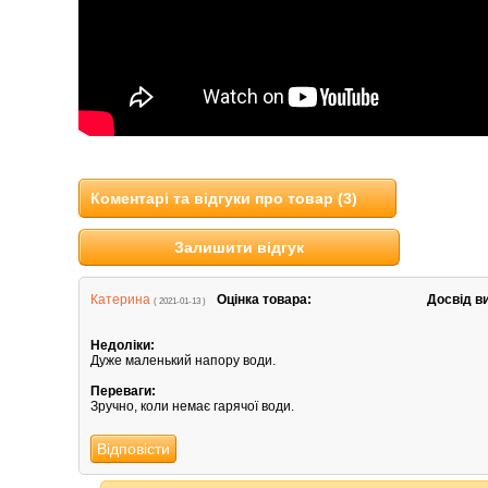
Коментарі та відгуки про товар (3)
Залишити відгук
Катерина
Оцінка товара:
Досвід в
( 2021-01-13 )
Недоліки:
Дуже маленький напору води.
Переваги:
Зручно, коли немає гарячої води.
Відповісти