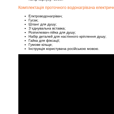
Комплектація проточного водонагрівача електричн
Елктроводонагрівач;
Гусак;
Шланг для душу;
З`єднувальна вставка;
Розпилювач-лійка для душу;
Набір деталей для настінного кріплення душу;
Гайка для фіксації;
Гумове кільце;
Інструкція користувача російською мовою.