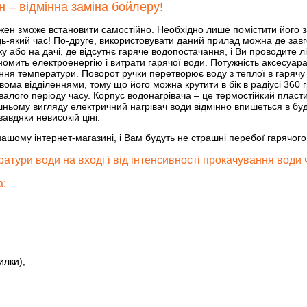
 – відмінна заміна бойлеру!
жен зможе встановити самостійно. Необхідно лише помістити його за
ь-який час! По-друге, використовувати даний прилад можна де завгод
нку або на дачі, де відсутнє гаряче водопостачання, і Ви проводите 
ить електроенергію і витрати гарячої води. Потужність аксесуара до
ння температури. Поворот ручки перетворює воду з теплої в гарячу
з двома відділеннями, тому що його можна крутити в бік в радіусі 360
алого періоду часу. Корпус водонагрівача – це термостійкий пласт
ьому вигляду електричний нагрівач води відмінно впишеться в будь-
вдяки невисокій ціні.
ашому інтернет-магазині, і Вам будуть не страшні перебої гарячог
тури води на вході і від інтенсивності прокачування води 
а:
илки);