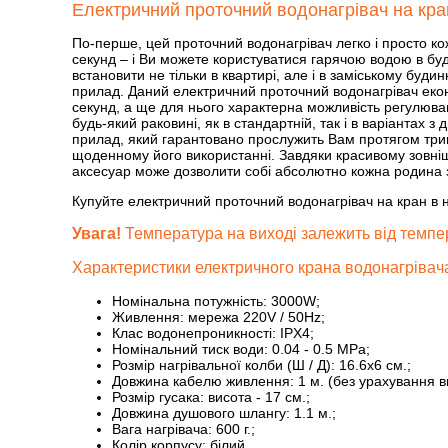
Електричний проточний водонагрівач на кран
По-перше, цей проточний водонагрівач легко і просто ко
секунд – і Ви можете користуватися гарячою водою в буд
встановити не тільки в квартирі, але і в заміському буди
прилад. Даний електричний проточний водонагрівач економ
секунд, а ще для нього характерна можливість регулюва
будь-який раковині, як в стандартній, так і в варіантах 
прилад, який гарантовано прослужить Вам протягом трив
щоденному його використанні. Завдяки красивому зовнішн
аксесуар може дозволити собі абсолютно кожна родина за
Купуйте електричний проточний водонагрівач на кран в н
Увага!
Температура на виході залежить від темпера
Характеристики електричного крана водонагрівач
Номінальна потужність: 3000W;
Живлення: мережа 220V / 50Hz;
Клас водонепроникності: IPX4;
Номінальний тиск води: 0.04 - 0.5 MPa;
Розмір нагрівальної колби (Ш / Д): 16.6x6 см.;
Довжина кабелю живлення: 1 м. (без урахування в
Розмір гусака: висота - 17 см.;
Довжина душового шлангу: 1.1 м.;
Вага нагрівача: 600 г.;
Колір корпусу: білий.