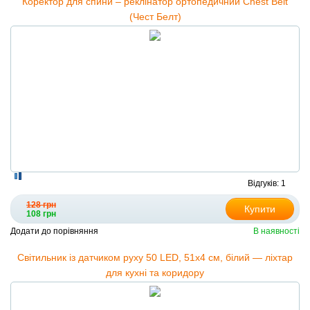
Коректор для спини – реклінатор ортопедичний Chest Belt
(Чест Белт)
Відгуків: 1
128 грн
Купити
108 грн
Додати до порівняння
В наявності
Світильник із датчиком руху 50 LED, 51х4 см, білий — ліхтар
для кухні та коридору