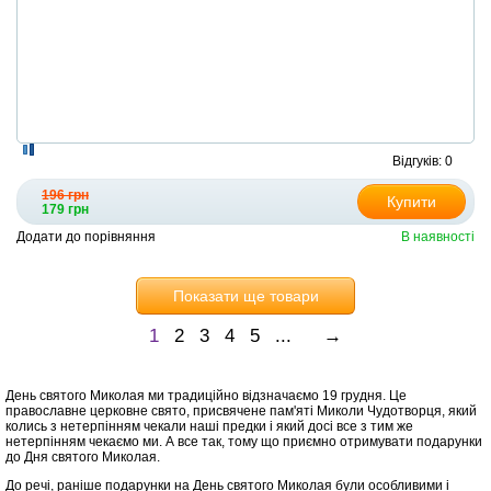
Відгуків: 0
196 грн
Купити
179 грн
Додати до порівняння
В наявності
Показати ще товари
1
2
3
4
5
...
→
День святого Миколая ми традиційно відзначаємо 19 грудня. Це
православне церковне свято, присвячене пам'яті Миколи Чудотворця, який
колись з нетерпінням чекали наші предки і який досі все з тим же
нетерпінням чекаємо ми. А все так, тому що приємно отримувати подарунки
до Дня святого Миколая.
До речі, раніше подарунки на День святого Миколая були особливими і