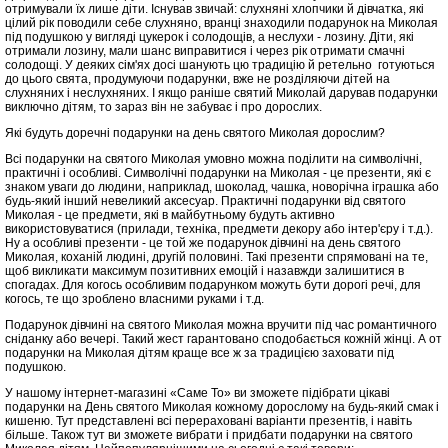
отримували їх лише діти. Існував звичай: слухняні хлопчики й дівчатка, які
цілий рік поводили себе слухняно, вранці знаходили подарунок на Миколая
під подушкою у вигляді цукерок і солодощів, а неслухи - лозину. Діти, які
отримали лозину, мали шанс виправитися і через рік отримати смачні
солодощі. У деяких сім'ях досі шанують цю традицію й ретельно готуються
до цього свята, продумуючи подарунки, вже не розділяючи дітей на
слухняних і неслухняних. І якщо раніше святий Миколай дарував подарунки
виключно дітям, то зараз він не забуває і про дорослих.
Які будуть доречні подарунки на день святого Миколая дорослим?
Всі подарунки на святого Миколая умовно можна поділити на символічні,
практичні і особливі. Символічні подарунки на Миколая - це презенти, які є
знаком уваги до людини, наприклад, шоколад, чашка, новорічна іграшка або
будь-який інший невеликий аксесуар. Практичні подарунки від святого
Миколая - це предмети, які в майбутньому будуть активно
використовуватися (прилади, техніка, предмети декору або інтер'єру і т.д.).
Ну а особливі презенти - це той же подарунок дівчині на день святого
Миколая, коханій людині, другій половині. Такі презенти спрямовані на те,
щоб викликати максимум позитивних емоцій і назавжди залишитися в
спогадах. Для когось особливим подарунком можуть бути дорогі речі, для
когось, те що зроблено власними руками і т.д.
Подарунок дівчині на святого Миколая можна вручити під час романтичного
сніданку або вечері. Такий жест гарантовано сподобається кожній жінці. А от
подарунки на Миколая дітям краще все ж за традицією заховати під
подушкою.
У нашому інтернет-магазині «Саме То» ви зможете підібрати цікаві
подарунки на День святого Миколая кожному дорослому на будь-який смак і
кишеню. Тут представлені всі перераховані варіанти презентів, і навіть
більше. Також тут ви зможете вибрати і придбати подарунки на святого