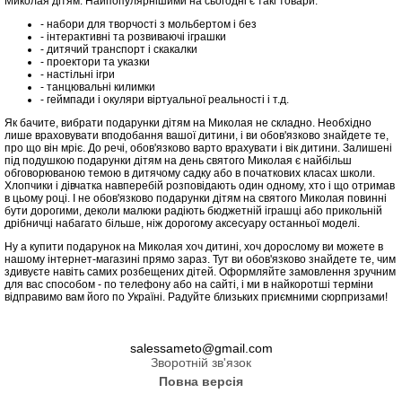
Миколая дітям. Найпопулярнішими на сьогодні є такі товари:
- набори для творчості з мольбертом і без
- інтерактивні та розвиваючі іграшки
- дитячий транспорт і скакалки
- проектори та указки
- настільні ігри
- танцювальні килимки
- геймпади і окуляри віртуальної реальності і т.д.
Як бачите, вибрати подарунки дітям на Миколая не складно. Необхідно
лише враховувати вподобання вашої дитини, і ви обов'язково знайдете те,
про що він мріє. До речі, обов'язково варто врахувати і вік дитини. Залишені
під подушкою подарунки дітям на день святого Миколая є найбільш
обговорюваною темою в дитячому садку або в початкових класах школи.
Хлопчики і дівчатка навперебій розповідають один одному, хто і що отримав
в цьому році. І не обов'язково подарунки дітям на святого Миколая повинні
бути дорогими, деколи малюки радіють бюджетній іграшці або прикольній
дрібничці набагато більше, ніж дорогому аксесуару останньої моделі.
Ну а купити подарунок на Миколая хоч дитині, хоч дорослому ви можете в
нашому інтернет-магазині прямо зараз. Тут ви обов'язково знайдете те, чим
здивуєте навіть самих розбещених дітей. Оформляйте замовлення зручним
для вас способом - по телефону або на сайті, і ми в найкоротші терміни
відправимо вам його по Україні. Радуйте близьких приємними сюрпризами!
salessameto@gmail.com
Зворотній зв'язок
Повна версія