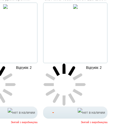
 різнокольоровий
чорний корпус
Відгуків: 2
Відгуків: 2
-
Знятий з виробництва
Знятий з виробництва