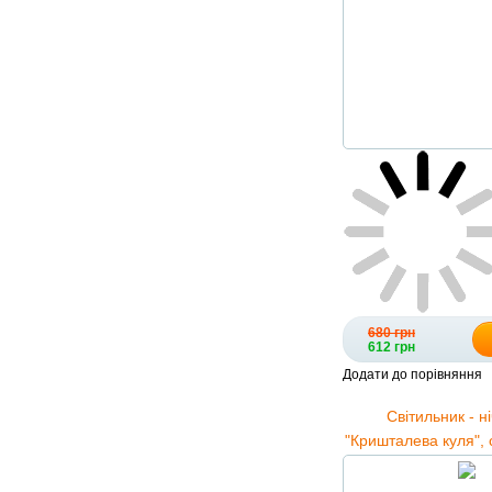
680 грн
612 грн
Додати до порівняння
Світильник - н
"Кришталева куля", 
нічник