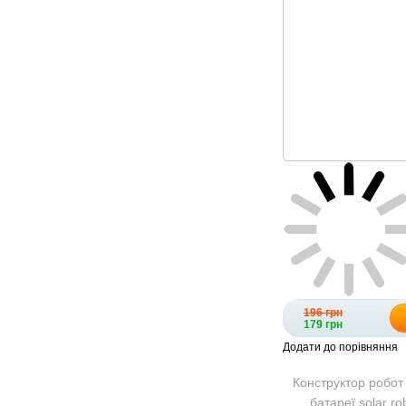
196 грн
179 грн
Додати до порівняння
Конструктор робот
батареї solar ro