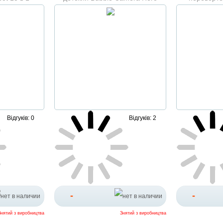
Team Фотоаппарат генератор для
Блискучий
мыльных пузырей
Відгуків: 0
Відгуків: 2
-
-
Знятий з виробництва
Знятий з виробництва