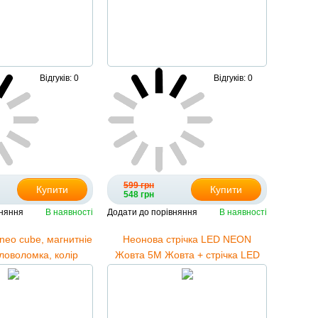
Відгуків: 0
Відгуків: 0
599 грн
Купити
Купити
548 грн
вняння
В наявності
Додати до порівняння
В наявності
neo cube, магнитніе
Неонова стрічка LED NEON
ловоломка, колір
Жовта 5M Жовта + стрічка LED
металік
NEON Синя 5M Синя