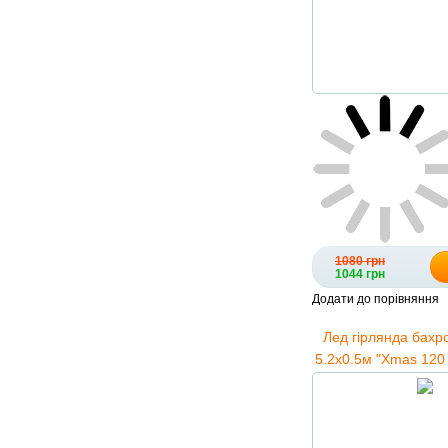
1080 грн
1044 грн
Додати до порівняння
Лед гірлянда бахр
5.2х0.5м "Xmas 120 S
WW-1" 115 LED Те