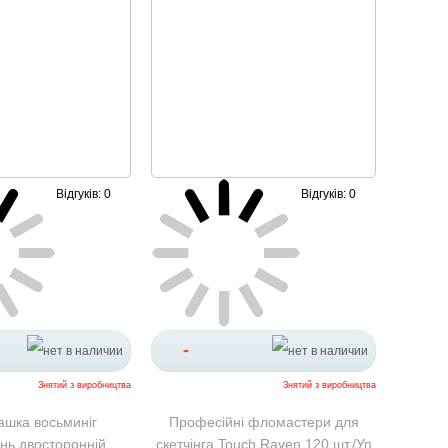
Відгуків: 0
Відгуків: 0
-
Знятий з виробництва
Знятий з виробництва
рашка восьминіг
Професійні фломастери для
нь двосторонній
скетчінга Touch Raven 120 шт./Уп