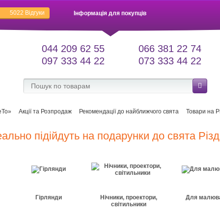
5022
Відгуки
Інформація для покупців
044 209 62 55
066 381 22 74
097 333 44 22
073 333 44 22
еТо»
Акції та Розпродаж
Рекомендації до найближчого свята
Товари на Р
деально підійдуть на подарунки до свята Різ
Гірлянди
Нічники, проектори,
Для малюв
світильники