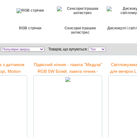
RGB стрічки
Сенсорні іграшки
Дискокулі і сві
антистрес
Товарів, що купуються:
а з датчиком
Підвісний нічник - лампа "Медуза"
Світломузик
орі, Motion
RGB 5W Білий, лампа нічник -
для вечірок 
ght
світильник