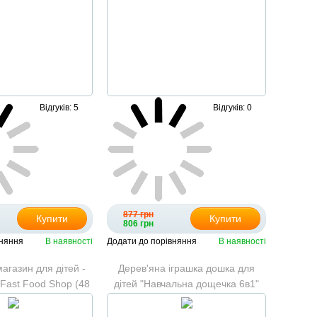
Відгуків: 5
Відгуків: 0
877 грн
Купити
Купити
806 грн
вняння
В наявності
Додати до порівняння
В наявності
агазин для дітей -
Дерев'яна іграшка дошка для
 Fast Food Shop (48
дітей "Навчальна дощечка 6в1"
едметів)