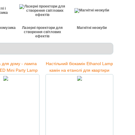
тломузика
Лазерні проектори для
Магнітні неокуби
створення світлових
ефектів
а для дому - лампа
Настільний біокамін Ethanol Lamp
LED Mini Party Lamp
камін на етанолі для квартири