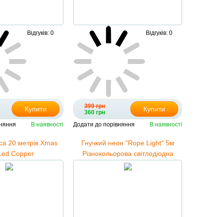
Відгуків: 0
Відгуків: 0
399 грн
Купити
Купити
360 грн
вняння
В наявності
Додати до порівняння
В наявності
са 20 метрів Xmas
Гнучкий неон "Rope Light" 5м
Led Copper
Різнокольорова світлодіодна
орова, 8 режимів
стрічка в силіконі