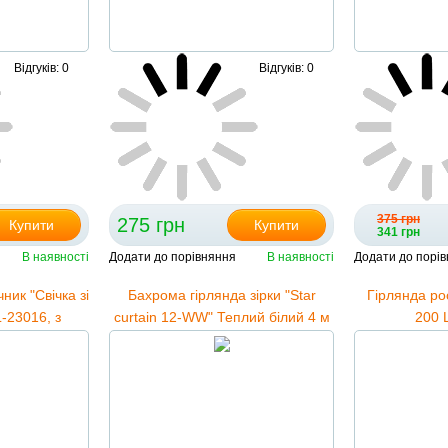
Відгуків: 0
Відгуків: 0
375 грн
275 грн
Купити
Купити
341 грн
В наявності
Додати до порівняння
В наявності
Додати до порі
ник "Свічка зі
Бахрома гірлянда зірки "Star
Гірлянда ро
-23016, з
curtain 12-WW" Теплий білий 4 м
200 
ого снігу
120 LED
Мультиколь