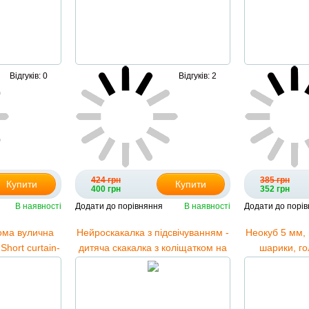
Відгуків: 0
Відгуків: 2
424 грн
385 грн
Купити
Купити
400 грн
352 грн
В наявності
Додати до порівняння
В наявності
Додати до порі
ома вулична
Нейроскакалка з підсвічуванням -
Неокуб 5 мм, 
hort curtain-
дитяча скакалка з коліщатком на
шарики, го
плий білий
одну ногу в асортименті