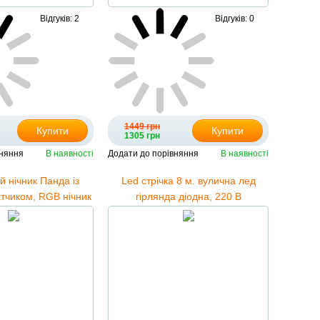
Відгуків: 2
Відгуків: 0
1449 грн
Купити
Купити
1305 грн
вняння
В наявності
Додати до порівняння
В наявності
й нічник Панда із
Led стрічка 8 м. вулична лед
тчиком, RGB нічник
гірлянда діодна, 220 В
 дитячу