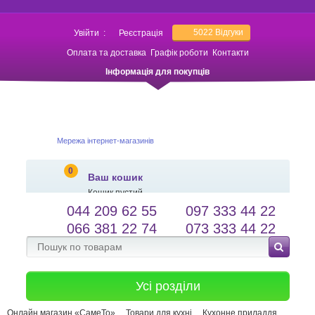
5022
Відгуки
Увійти
:
Реєстрація
Оплата та доставка
Графік роботи
Контакти
Інформація для покупців
Мережа інтернет-магазинів
0
Ваш кошик
Кошик пустий
044 209 62 55
097 333 44 22
salessameto@gmail.com
Мова сайту
066 381 22 74
073 333 44 22
Зворотній зв'язок
Усі розділи
Онлайн магазин «СамеТо»
Товари для кухні
Кухонне приладдя