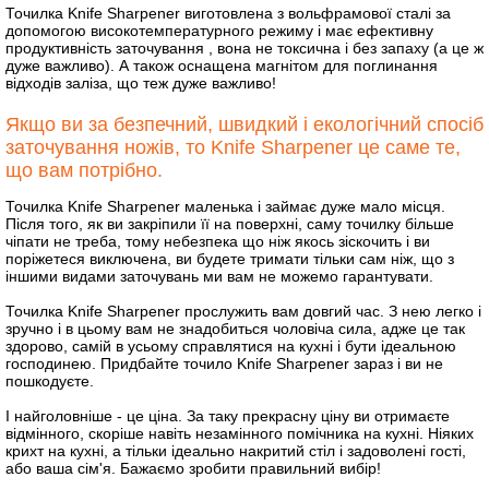
Точилка Knife Sharpener виготовлена з вольфрамової сталі за
допомогою високотемпературного режиму і має ефективну
продуктивність заточування , вона не токсична і без запаху (а це ж
дуже важливо). А також оснащена магнітом для поглинання
відходів заліза, що теж дуже важливо!
Якщо ви за безпечний, швидкий і екологічний спосіб
заточування ножів, то Knife Sharpener це саме те,
що вам потрібно.
Точилка Knife Sharpener маленька і займає дуже мало місця.
Після того, як ви закріпили її на поверхні, саму точилку більше
чіпати не треба, тому небезпека що ніж якось зіскочить і ви
поріжетеся виключена, ви будете тримати тільки сам ніж, що з
іншими видами заточувань ми вам не можемо гарантувати.
Точилка Knife Sharpener прослужить вам довгий час. З нею легко і
зручно і в цьому вам не знадобиться чоловіча сила, адже це так
здорово, самій в усьому справлятися на кухні і бути ідеальною
господинею. Придбайте точило Knife Sharpener зараз і ви не
пошкодуєте.
І найголовніше - це ціна. За таку прекрасну ціну ви отримаєте
відмінного, скоріше навіть незамінного помічника на кухні. Ніяких
крихт на кухні, а тільки ідеально накритий стіл і задоволені гості,
або ваша сім'я. Бажаємо зробити правильний вибір!