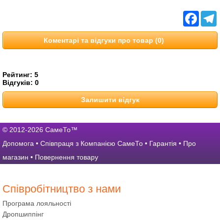
Facebo
T
Коментарі та відгуки про товар (0)
Рейтинг:
5
Відгуків:
0
Залишити відгук
© 2012-2026 СамеТо™
Допомога
•
Співпраця з Компанією СамеТо
•
Гарантія
•
Про
магазин
•
Повернення товару
Співробітництво з нами
Програма лояльності
Дропшиппінг