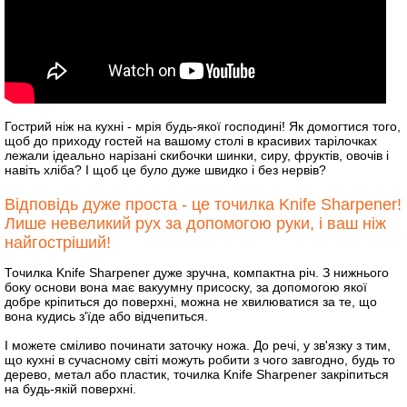
Гострий ніж на кухні - мрія будь-якої господині! Як домогтися того,
щоб до приходу гостей на вашому столі в красивих тарілочках
лежали ідеально нарізані скибочки шинки, сиру, фруктів, овочів і
навіть хліба? І щоб це було дуже швидко і без нервів?
Відповідь дуже проста - це точилка Knife Sharpener!
Лише невеликий рух за допомогою руки, і ваш ніж
найгостріший!
Точилка Knife Sharpener дуже зручна, компактна річ. З нижнього
боку основи вона має вакуумну присоску, за допомогою якої
добре кріпиться до поверхні, можна не хвилюватися за те, що
вона кудись з'їде або відчепиться.
І можете сміливо починати заточку ножа. До речі, у зв'язку з тим,
що кухні в сучасному світі можуть робити з чого завгодно, будь то
дерево, метал або пластик, точилка Knife Sharpener закріпиться
на будь-якій поверхні.