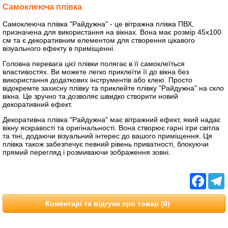
Самоклеюча плівка
Самоклеюча плівка "Райдужна" - це вітражна плівка ПВХ,
призначена для використання на вікнах. Вона має розмір 45х100
см та є декоративним елементом для створення цікавого
візуального ефекту в приміщенні.
Головна перевага цієї плівки полягає в її самоклеїться
властивостях. Ви можете легко приклеїти її до вікна без
використання додаткових інструментів або клею. Просто
відокремте захисну плівку та приклейте плівку "Райдужна" на скло
вікна. Це зручно та дозволяє швидко створити новий
декоративний ефект.
Декоративна плівка "Райдужна" має вітражний ефект, який надає
вікну яскравості та оригінальності. Вона створює гарні ігри світла
та тіні, додаючи візуальний інтерес до вашого приміщення. Ця
плівка також забезпечує певний рівень приватності, блокуючи
прямий перегляд і розмиваючи зображення зовні.
Facebo
T
Коментарі та відгуки про товар (0)