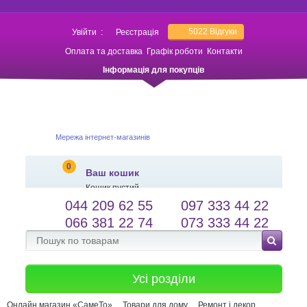
5022
Відгуки
Увійти
:
Реєстрація
Оплата та доставка
Графік роботи
Контакти
Інформація для покупців
Мережа інтернет-магазинів
0
Ваш кошик
Кошик пустий
044 209 62 55
097 333 44 22
salessameto@gmail.com
Мова сайту
066 381 22 74
073 333 44 22
Зворотній зв'язок
Усі розділи
Онлайн магазин «СамеТо»
Товари для дому
Ремонт і декор