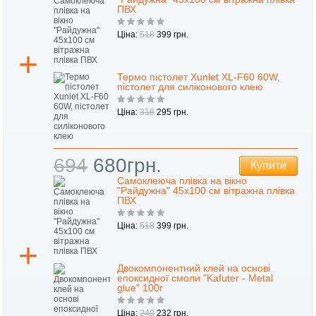
ПВХ
Ціна:
518
399 грн.
Термо пістолет Xunlet XL-F60 60W,
пістолет для силіконового клею
Ціна:
316
295 грн.
694
680грн.
Купити
Самоклеюча плівка на вікно
"Райдужна" 45х100 см вітражна плівка
ПВХ
Ціна:
518
399 грн.
Двокомпонентний клей на основі
епоксидної смоли "Kafuter - Metal
glue" 100г
Ціна:
240
232 грн.