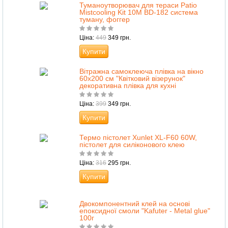
Туманоутворювач для тераси Patio
Mistcooling Kit 10M BD-182 система
туману, фоггер
Ціна:
449
349 грн.
Купити
Вітражна самоклеюча плівка на вікно
60х200 см "Квітковий візерунок"
декоративна плівка для кухні
Ціна:
399
349 грн.
Купити
Термо пістолет Xunlet XL-F60 60W,
пістолет для силіконового клею
Ціна:
316
295 грн.
Купити
Двокомпонентний клей на основі
епоксидної смоли "Kafuter - Metal glue"
100г