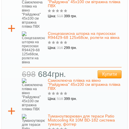
"Райдужна" 45х100 см вітражна плівка
ПВХ
Ціна:
518
399 грн.
Сонцезахисна шторка на присосках
R94429-68 125х68см, ролети на вікна
Ціна:
316
299 грн.
698
684грн.
Купити
Самоклеюча плівка на вікно
"Райдужна" 45х100 см вітражна плівка
ПВХ
Ціна:
518
399 грн.
Туманоутворювач для тераси Patio
Mistcooling Kit 10M BD-182 система
туману, фоггер