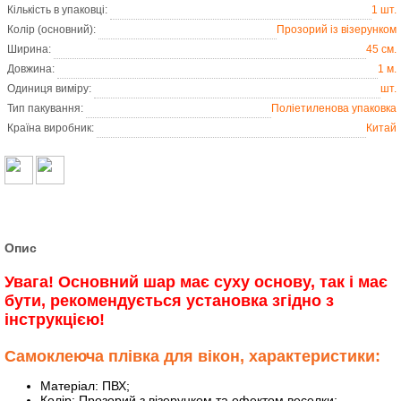
Кількість в упаковці:
1 шт.
Колір (основний):
Прозорий із візерунком
Ширина:
45 см.
Довжина:
1 м.
Одиниця виміру:
шт.
Тип пакування:
Поліетиленова упаковка
Країна виробник:
Китай
Опис
Увага! Основний шар має суху основу, так і має
бути, рекомендується установка згідно з
інструкцією!
Самоклеюча плівка для вікон, характеристики:
Матеріал: ПВХ;
Колір: Прозорий з візерунком та ефектом веселки;