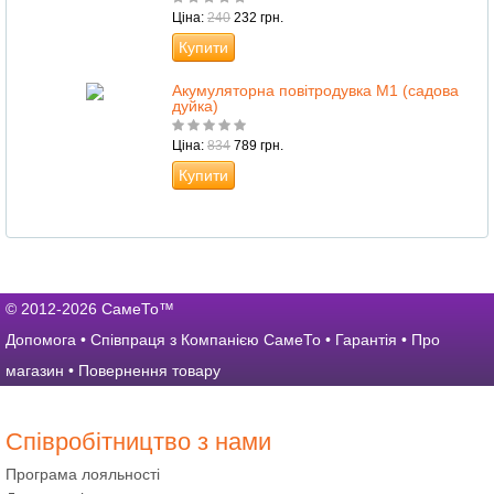
Ціна:
240
232 грн.
Купити
Акумуляторна повітродувка M1 (садова
дуйка)
Ціна:
834
789 грн.
Купити
© 2012-2026 СамеТо™
Допомога
•
Співпраця з Компанією СамеТо
•
Гарантія
•
Про
магазин
•
Повернення товару
Співробітництво з нами
Програма лояльності