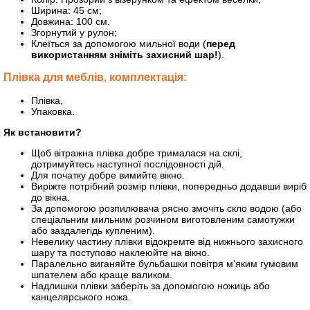
Ширина: 45 см;
Довжина: 100 см.
Згорнутий у рулон;
Клеїться за допомогою мильної води (
перед
використанням зніміть захисний шар!
).
Плівка для меблів, комплектація:
Плівка,
Упаковка.
Як встановити?
Щоб вітражна плівка добре трималася на склі,
дотримуйтесь наступної послідовності дій.
Для початку добре вимийте вікно.
Виріжте потрібний розмір плівки, попередньо додавши виріб
до вікна.
За допомогою розпилювача рясно змочіть скло водою (або
спеціальним мильним розчином виготовленим самотужки
або заздалегідь купленим).
Невелику частину плівки відокремте від нижнього захисного
шару та поступово наклеюйте на вікно.
Паралельно виганяйте бульбашки повітря м'яким гумовим
шпателем або краще валиком.
Надлишки плівки заберіть за допомогою ножиць або
канцелярського ножа.