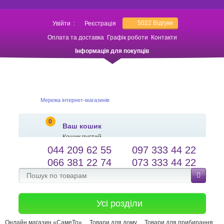
5022
Відгуки
Увійти
:
Реєстрація
Оплата та доставка
Графік роботи
Контакти
Інформація для покупців
Мережа інтернет-магазинів
0
Ваш кошик
Кошик пустий
044 209 62 55
097 333 44 22
salessameto@gmail.com
Мова сайту
066 381 22 74
073 333 44 22
Зворотній зв'язок
Усі розділи
Онлайн магазин «СамеТо»
Товари для дому
Товари для прибирання