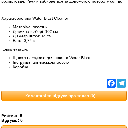
розпилювач. Режим вибирається за допомогою повороту сопла.
Характеристики Water Blast Cleaner:
Матеріал: пластик
Довжина в зборі: 102 см
Діаметр щітки: 14 см
Вага: 0,74 кг
Комплектація:
Щітка з насадкою для шланга Water Blast
Інструкція англійською мовою
Коробка
Facebo
T
Коментарі та відгуки про товар (0)
Рейтинг:
5
Відгуків:
0