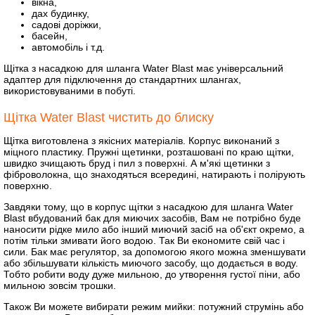
вікна,
дах будинку,
садові доріжки,
басейн,
автомобіль і т.д.
Щітка з насадкою для шланга Watеr Blast має універсальний
адаптер для підключення до стандартних шлангах,
використовуваними в побуті.
Щітка Watеr Blast чистить до блиску
Щітка виготовлена з якісних матеріалів. Корпус виконаний з
міцного пластику. Пружні щетинки, розташовані по краю щітки,
швидко зчищають бруд і пил з поверхні. А м'які щетинки з
фіброволокна, що знаходяться всередині, натирають і полірують
поверхню.
Завдяки тому, що в корпус щітки з насадкою для шланга Watеr
Blast вбудований бак для миючих засобів, Вам не потрібно буде
наносити рідке мило або інший миючий засіб на об'єкт окремо, а
потім тільки змивати його водою. Так Ви економите свій час і
сили. Бак має регулятор, за допомогою якого можна зменшувати
або збільшувати кількість миючого засобу, що додається в воду.
Тобто робити воду дуже мильною, до утворення густої піни, або
мильною зовсім трошки.
Також Ви можете вибирати режим мийки: потужний струмінь або