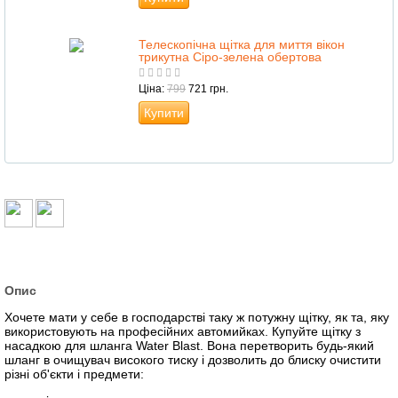
Телескопічна щітка для миття вікон
трикутна Сіро-зелена обертова
Ціна:
799
721 грн.
Купити
Опис
Хочете мати у себе в господарстві таку ж потужну щітку, як та, яку
використовують на професійних автомийках. Купуйте щітку з
насадкою для шланга Watеr Blast. Вона перетворить будь-який
шланг в очищувач високого тиску і дозволить до блиску очистити
різні об'єкти і предмети: