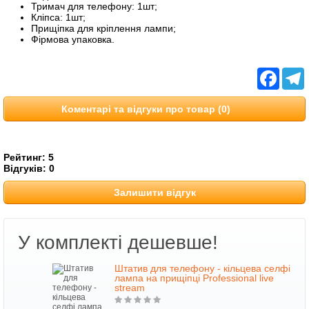
Тримач для телефону: 1шт;
Кліпса: 1шт;
Прищіпка для кріплення лампи;
Фірмова упаковка.
Facebo
T
Коментарі та відгуки про товар (0)
Рейтинг:
5
Відгуків:
0
Залишити відгук
У комплекті дешевше!
Штатив для телефону - кільцева селфі
лампа на прищіпці Professional live
stream