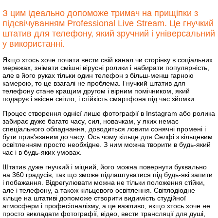
З цим ідеально допоможе тримач на прищіпки з
підсвічуванням Professional Live Stream. Це гнучкий
штатив для телефону, який зручний і універсальний
у використанні.
Якщо хтось хоче почати вести свій канал чи сторінку в соціальних
мережах, знімати смішні вірусні ролики і набирати популярність,
але в його руках тільки один телефон з більш-менш гарною
камерою, то це взагалі не проблема. Гнучкий штатив для
телефону стане кращим другом і вірним помічником, який
подарує і якісне світло, і стійкість смартфона під час зйомки.
Процес створення однієї лише фотографії в Instagram або ролика
забирає дуже багато часу, сил, новачкам, у яких немає
спеціального обладнання, доводиться ловити сонячні промені і
бути прив'язаним до часу. Ось чому кільце для Селфі з кільцевим
освітленням просто необхідне. З ним можна творити в будь-який
час і в будь-яких умовах.
Штатив дуже гнучкий і міцний, його можна повернути буквально
на 360 градусів, так що зможе підлаштуватися під будь-які запити
і побажання. Відрегулювати можна не тільки положення стійки,
але і телефону, а також кільцевого освітлення. Світлодіодне
кільце на штативі допоможе створити видимість студійної
атмосфери і професіоналізму, а це важливо, якщо хтось хоче не
просто викладати фотографії, відео, вести трансляції для душі,