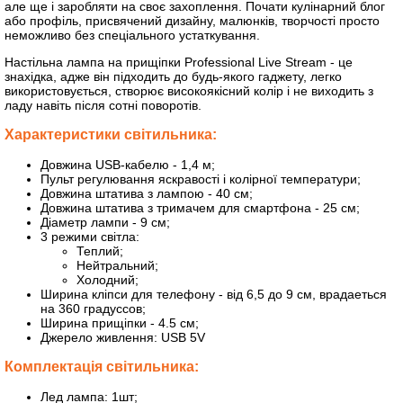
але ще і заробляти на своє захоплення. Почати кулінарний блог
або профіль, присвячений дизайну, малюнків, творчості просто
неможливо без спеціального устаткування.
Настільна лампа на прищіпки Professional Live Stream - це
знахідка, адже він підходить до будь-якого гаджету, легко
використовується, створює високоякісний колір і не виходить з
ладу навіть після сотні поворотів.
Характеристики світильника:
Довжина USB-кабелю - 1,4 м;
Пульт регулювання яскравості і колірної температури;
Довжина штатива з лампою - 40 см;
Довжина штатива з тримачем для смартфона - 25 см;
Діаметр лампи - 9 см;
3 режими світла:
Теплий;
Нейтральний;
Холодний;
Ширина кліпси для телефону - від 6,5 до 9 см, врадаеться
на 360 градуссов;
Ширина прищіпки - 4.5 см;
Джерело живлення: USB 5V
Комплектація світильника:
Лед лампа: 1шт;