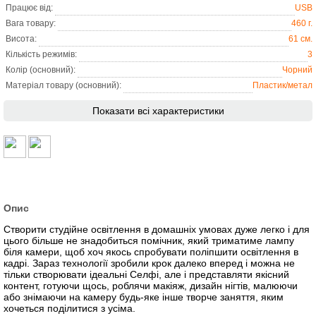
Працює від:
USB
Вага товару:
460 г.
Висота:
61 см.
Кількість режимів:
3
Колір (основний):
Чорний
Матеріал товару (основний):
Пластик/метал
Показати всі характеристики
Опис
Створити студійне освітлення в домашніх умовах дуже легко і для
цього більше не знадобиться помічник, який триматиме лампу
біля камери, щоб хоч якось спробувати поліпшити освітлення в
кадрі. Зараз технології зробили крок далеко вперед і можна не
тільки створювати ідеальні Селфі, але і представляти якісний
контент, готуючи щось, роблячи макіяж, дизайн нігтів, малюючи
або знімаючи на камеру будь-яке інше творче заняття, яким
хочеться поділитися з усіма.