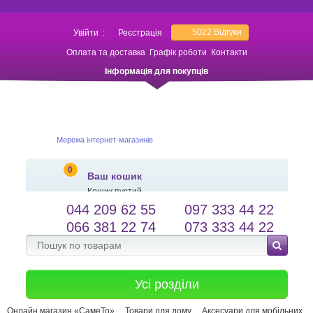
5022
Відгуки
Увійти
:
Реєстрація
Оплата та доставка
Графік роботи
Контакти
Інформація для покупців
Мережа інтернет-магазинів
0
Ваш кошик
Кошик пустий
044 209 62 55
097 333 44 22
salessameto@gmail.com
Мова сайту
066 381 22 74
073 333 44 22
Зворотній зв'язок
Усі розділи
Онлайн магазин «СамеТо»
Товари для дому
Аксесуари для мобільних