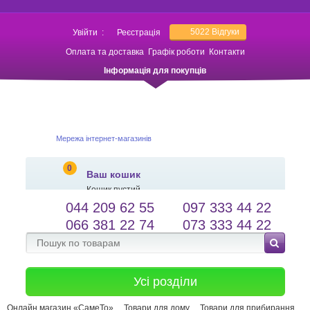
5022
Відгуки
Увійти
:
Реєстрація
Оплата та доставка
Графік роботи
Контакти
Інформація для покупців
Мережа інтернет-магазинів
0
Ваш кошик
Кошик пустий
044 209 62 55
097 333 44 22
salessameto@gmail.com
Мова сайту
066 381 22 74
073 333 44 22
Зворотній зв'язок
Усі розділи
Онлайн магазин «СамеТо»
Товари для дому
Товари для прибирання