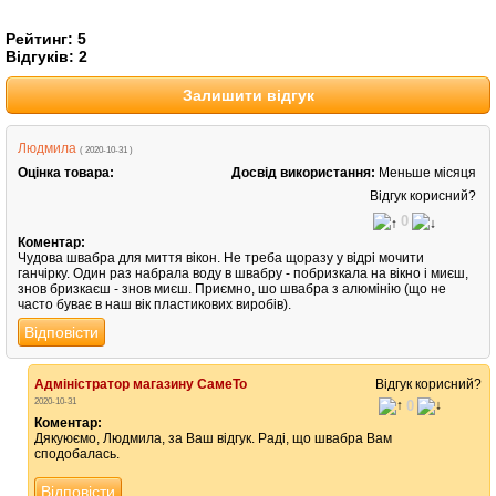
Рейтинг:
5
Відгуків:
2
Залишити відгук
Людмила
( 2020-10-31 )
Оцінка товара:
Досвід використання:
Меньше місяця
Відгук корисний?
0
Коментар:
Чудова швабра для миття вікон. Не треба щоразу у відрі мочити
ганчірку. Один раз набрала воду в швабру - побризкала на вікно і миєш,
знов бризкаєш - знов миєш. Приємно, шо швабра з алюмінію (що не
часто буває в наш вік пластикових виробів).
Відповісти
Адміністратор магазину СамеТо
Відгук корисний?
2020-10-31
0
Коментар:
Дякуюємо, Людмила, за Ваш відгук. Раді, що швабра Вам
сподобалась.
Відповісти