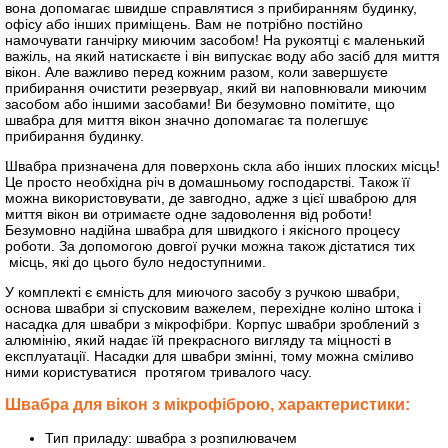
вона допомагає швидше справлятися з прибиранням будинку,
офісу або інших приміщень. Вам не потрібно постійно
намочувати ганчірку миючим засобом! На рукоятці є маленький
важіль, на який натискаєте і він випускає воду або засіб для миття
вікон. Але важливо перед кожним разом, коли завершуєте
прибирання очистити резервуар, який ви наповнювали миючим
засобом або іншими засобами! Ви безумовно помітите, що
швабра для миття вікон значно допомагає та полегшує
прибирання будинку.
Швабра призначена для поверхонь скла або інших плоских місць!
Це просто необхідна річ в домашньому господарстві. Також її
можна використовувати, де завгодно, адже з цієї шваброю для
миття вікон ви отримаєте одне задоволення від роботи!
Безумовно надійна швабра для швидкого і якісного процесу
роботи. За допомогою довгої ручки можна також дістатися тих
місць, які до цього було недоступними.
У комплекті є ємність для миючого засобу з ручкою швабри,
основа швабри зі спусковим важелем, перехідне коліно штока і
насадка для швабри з мікрофібри. Корпус швабри зроблений з
алюмінію, який надає їй прекрасного вигляду та міцності в
експлуатації. Насадки для швабри змінні, тому можна сміливо
ними користуватися протягом тривалого часу.
Швабра для вікон з мікрофіброю, характеристики:
Тип приладу: швабра з розпилювачем