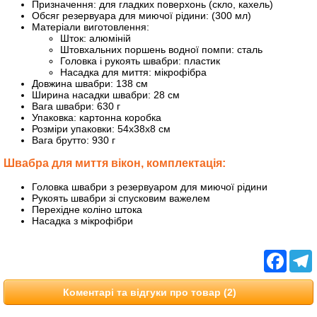
Призначення: для гладких поверхонь (скло, кахель)
Обсяг резервуара для миючої рідини: (300 мл)
Матеріали виготовлення:
Шток: алюміній
Штовхальних поршень водної помпи: сталь
Головка і рукоять швабри: пластик
Насадка для миття: мікрофібра
Довжина швабри: 138 см
Ширина насадки швабри: 28 см
Вага швабри: 630 г
Упаковка: картонна коробка
Розміри упаковки: 54х38х8 см
Вага брутто: 930 г
Швабра для миття вікон, комплектація:
Головка швабри з резервуаром для миючої рідини
Рукоять швабри зі спусковим важелем
Перехідне коліно штока
Насадка з мікрофібри
Facebo
T
Коментарі та відгуки про товар (2)