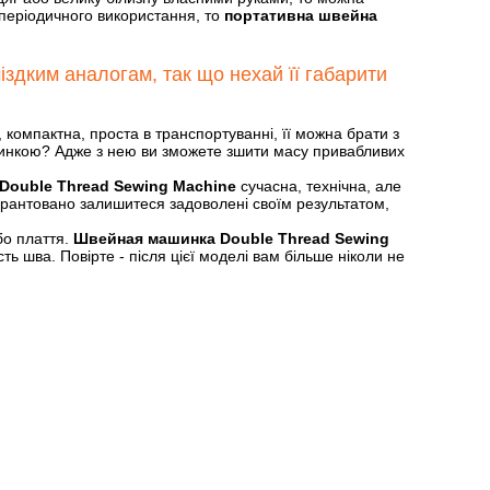
 періодичного використання, то
портативна швейна
здким аналогам, так що нехай її габарити
, компактна, проста в транспортуванні, її можна брати з
ашинкою? Адже з нею ви зможете зшити масу привабливих
Double Thread Sewing Machine
сучасна, технічна, але
гарантовано залишитеся задоволені своїм результатом,
бо плаття.
Швейная машинка Double Thread Sewing
ь шва. Повірте - після цієї моделі вам більше ніколи не