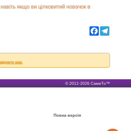
навіть якщо ви цілковитий новачок в
Facebook
Telegram
овідомте нам.
© 2012-2026 СамеТо™
Повна версія