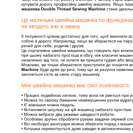
купувати дорогу професійну швейну машинку. Якщо перед
машинка Double Thread Sewing Machine
стане ідеаль
Ця маленька швейна машинка по функціональн
не вводять вас в оману.
Її потужності цілком достатньо для того, щоб виконати в
собою в дорогу. Наприклад, якщо ви збираєтеся на пару
речей для себе, родичів і друзів.
Це портативна швейна машинка, що говорить про можливіс
при цьому набагато простіша в обігу, ніж класичні маши
незалежно від того, чи хочете ви пришити гудзик або вк
Можливо, ви тільки збираєтеся приступити до пошиття в
Machine
буде дуже до речі, тому що за рахунок невелико
захочеться сісти за свою стару машинку.
Міні швейна машинка має свої особливості:
• Працює подвійною ниткою, тому вона не рветься при р
• Можна по своєму бажанню невимушеним рухом відрегу
• Є зовнішня ножна педаль;
• Встановити шпульку на цій машинці набагато простіше 
• Можна вибрати два режими швидкості роботи;
• Особливо зручно обробляти рукава завдяки окремій сп
• Всі необхідні аксесуари можна зберігати поряд з маши
• Котушка перемотується дуже швидко в автоматичному 