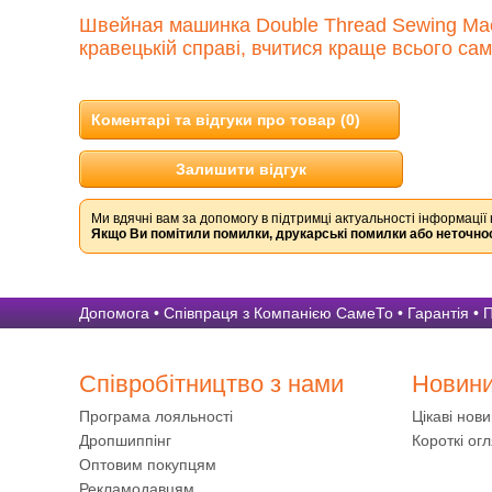
Швейная машинка Double Thread Sewing Mach
кравецькій справі, вчитися краще всього са
Коментарі та відгуки про товар (0)
Залишити відгук
Ми вдячні вам за допомогу в підтримці актуальності інформації 
Якщо Ви помітили помилки, друкарські помилки або неточнос
Допомога
•
Співпраця з Компанією СамеТо
•
Гарантія
•
П
Співробітництво з нами
Новин
Програма лояльності
Цікаві нов
Дропшиппінг
Короткі огл
Оптовим покупцям
Рекламодавцям