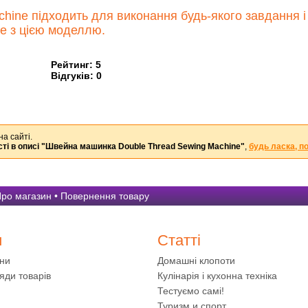
ine підходить для виконання будь-якого завдання і 
ме з цією моделлю.
Рейтинг:
5
Відгуків:
0
на сайті.
ті в описі
"Швейна машинка Double Thread Sewing Machine"
,
будь ласка, п
ро магазин
•
Повернення товару
и
Статті
ини
Домашні клопоти
яди товарів
Кулінарія і кухонна техніка
Тестуємо самі!
Туризм и спорт