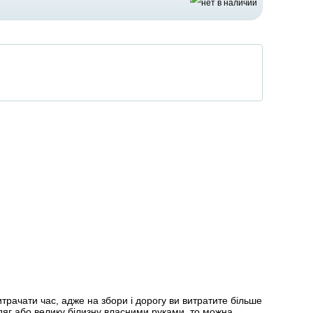
итрачати час, адже на збори і дорогу ви витратите більше
одяг або велику білизну власними руками, то можна