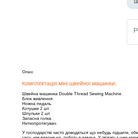
П
Р
Опис
Комплектація міні швейної машинки:
Швейна машинка Double Thread Sewing Machine.
Блок живлення.
Ножна педаль.
Котушки 2 шт.
Шпульки 2 шт.
Запасна голка.
Ниткопротягувач.
У господарстві часто доводиться що небудь підшити, обмі
часу, ніж власне на, роботу в ательє. У зв'язку з цим 