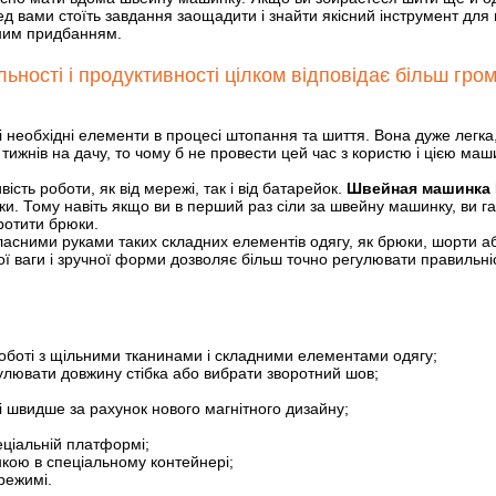
 вами стоїть завдання заощадити і знайти якісний інструмент для
ним придбанням.
ості і продуктивності цілком відповідає більш громі
сі необхідні елементи в процесі штопання та шиття. Вона дуже легка
 тижнів на дачу, то чому б не провести цей час з користю і цією м
ть роботи, як від мережі, так і від батарейок.
Швейная машинка 
нки. Тому навіть якщо ви в перший раз сіли за швейну машинку, ви 
оротити брюки.
ласними руками таких складних елементів одягу, як брюки, шорти а
ї ваги і зручної форми дозволяє більш точно регулювати правильніст
оботі з щільними тканинами і складними елементами одягу;
лювати довжину стібка або вибрати зворотний шов;
і швидше за рахунок нового магнітного дизайну;
еціальній платформі;
нкою в спеціальному контейнері;
режимі.