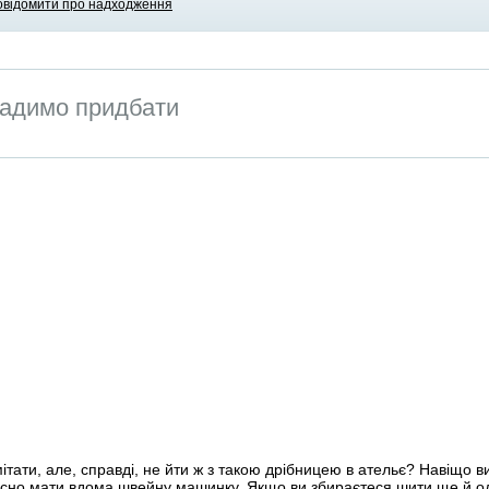
овідомити про надходження
адимо придбати
тати, але, справді, не йти ж з такою дрібницею в ательє? Навіщо в
корисно мати вдома швейну машинку. Якщо ви збираєтеся шити ще й 