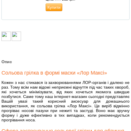
Купити
Опис
Сольова грілка в формі маски «Лор Максі»
Кожен з нас стикався із захворюваннями ЛОР-органів і далеко не
раз. Тому всім нам відомі неприємні відчуття під час таких хвороб,
які хочеться мінімізувати, від яких хочеться якомога швидше
позбутися. Саме тому наш інтернет-магазин сьогодні представляє
Вашій увазі такий корисний аксесуар для домашнього
використання, як сольова грілка «Лор Максі». Це виріб відмінно
прогріває носові пазухи при нежиті та застуді. Воно має зручну
форму і дуже ефективно в тих випадках, коли рекомендується
прогрівання носа.