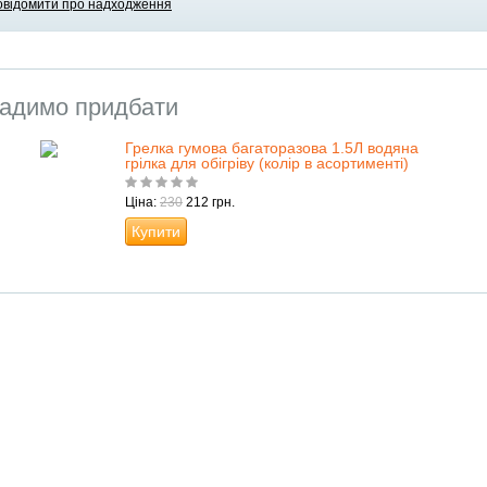
овідомити про надходження
адимо придбати
Грелка гумова багаторазова 1.5Л водяна
грілка для обігріву (колір в асортименті)
Ціна:
230
212 грн.
Купити