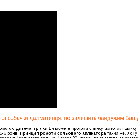
авної собачки далматинця, не залишить байдужим Ваш
опомогою
дитячої грілки
Ви можете прогріти спинку, животик і шийку
5-6 років.
Принцип роботи сольового аплікатора
такий же, як і у