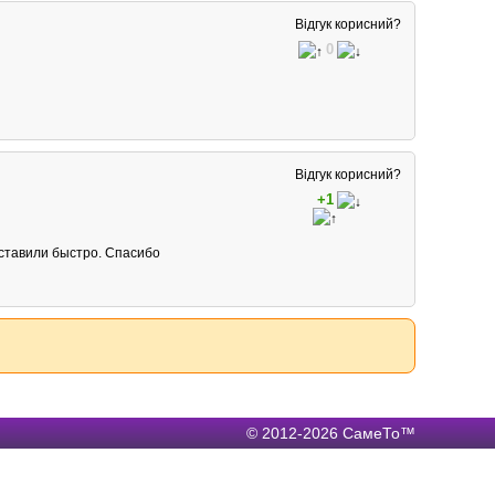
Відгук корисний?
0
Відгук корисний?
+1
оставили быстро. Спасибо
© 2012-2026 СамеТо™