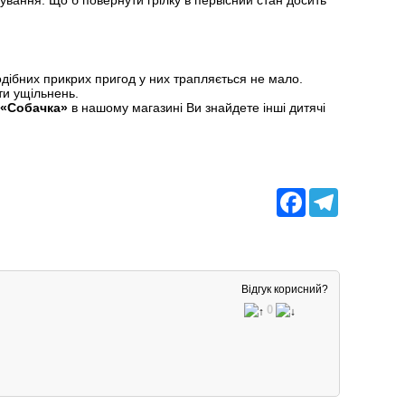
ування. Що б повернути грілку в первісний стан досить
подібних прикрих пригод у них трапляється не мало.
ти ущільнень.
 «Собачка»
в нашому магазині Ви знайдете інші дитячі
Facebook
Telegram
Відгук корисний?
0