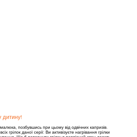
у дитину!
 малюка, позбувшись при цьому від одвічних капризів.
 всіх грілок даної серії: Ви активізуєте нагрівання грілки