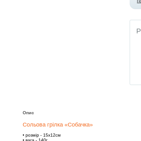
П
Р
Опис
Сольова грілка «Собачка»
• розмір - 15х12см
• вага - 140г