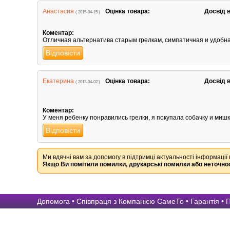
Анастасия
Оцінка товара:
Досвід 
( 2015-04-15 )
Коментар:
Отличная альтернатива старым грелкам, симпатичная и удобная
Відповісти
Екатерина
Оцінка товара:
Досвід 
( 2013-04-02 )
Коментар:
У меня ребенку понравились грелки, я покупала собачку и мишк
Відповісти
Ми вдячні вам за допомогу в підтримці актуальності інформації 
Якщо Ви помітили помилки, друкарські помилки або неточнос
Допомога
•
Співпраця з Компанією СамеТо
•
Гарантія
•
П