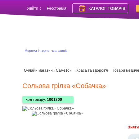
КАТАЛОГ ТОВАРІВ
Увійти
:
Реєстрація
Мережа інтернет-магазинів
Онлайн магазин «СамеТо»
Краса та здоров'я
Товари медичн
Сольова грілка «Собачка»
Код товару:
1001300
Зняти