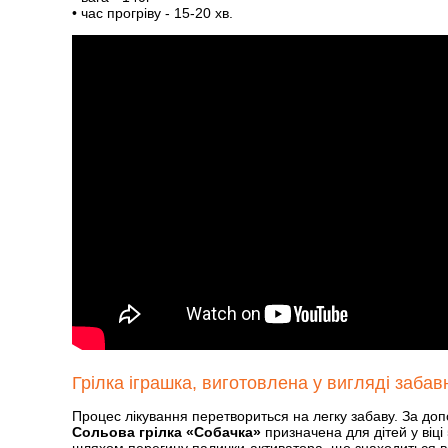
• час прогріву - 15-20 хв.
Грілка іграшка, виготовлена у вигляді заб
Процес лікування перетвориться на легку забаву. За д
Сольова грілка «Собачка»
призначена для дітей у віці 