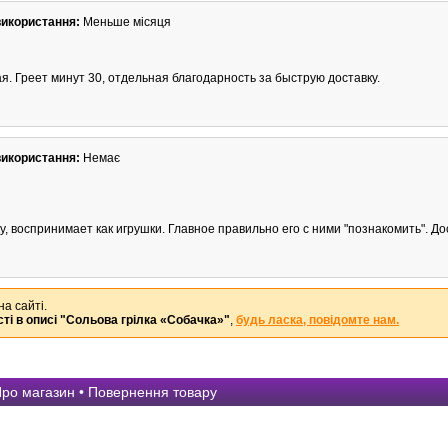
використання:
Меньше місяця
. Греет минут 30, отдельная благодарность за быструю доставку.
використання:
Немає
у, воспринимает как игрушки. Главное правильно его с ними "познакомить". Д
на сайті.
ті в описі
"Сольова грілка «Собачка»"
,
будь ласка, повідомте нам.
ро магазин
•
Повернення товару