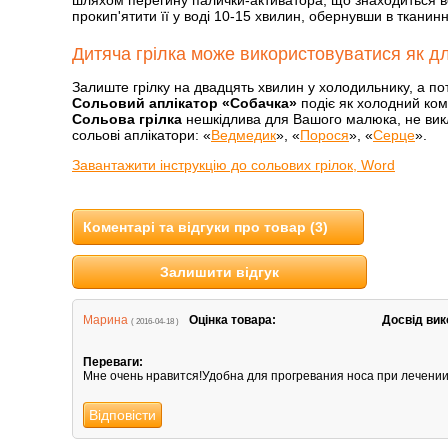
шляхом перегину палички-активатора, що знаходиться все
прокип'ятити її у воді 10-15 хвилин, обернувши в тканинн
Дитяча грілка може використовуватися як дл
Залиште грілку на двадцять хвилин у холодильнику, а пот
Сольовий аплікатор «Собачка»
подіє як холодний ком
Сольова грілка
нешкідлива для Вашого малюка, не викли
сольові аплікатори: «
Ведмедик
», «
Порося
», «
Серце
».
Завантажити інструкцію до сольових грілок, Word
Коментарі та відгуки про товар (3)
Залишити відгук
Марина
Оцінка товара:
Досвід вик
( 2016-04-18 )
Переваги:
Мне очень нравится!Удобна для прогревания носа при лечени
Відповісти