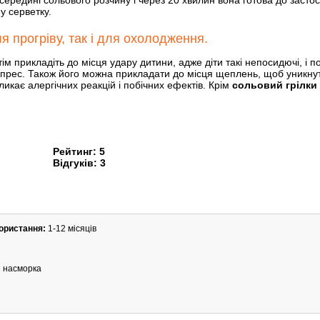
редині сольового розчину і через 20 хвилин вона готова до застос
у серветку.
я прогріву, так і для охолодження.
ім прикладіть до місця удару дитини, адже діти такі непосидючі, і 
прес. Також його можна прикладати до місця щеплень, щоб уникну
кає алергічних реакцій і побічних ефектів. Крім
сольовий грілки
Рейтинг:
5
Відгуків:
3
ористання:
1-12 місяців
и насморка