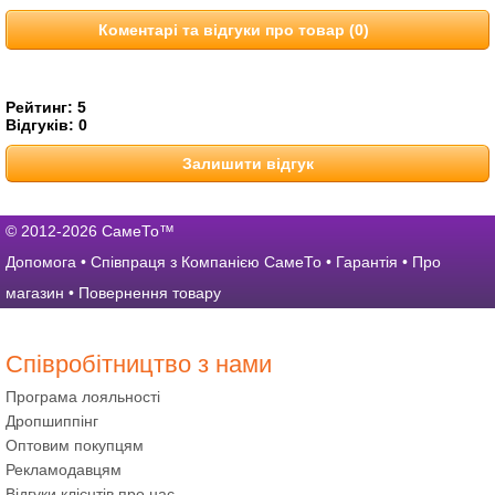
Коментарі та відгуки про товар (0)
Рейтинг:
5
Відгуків:
0
Залишити відгук
© 2012-2026 СамеТо™
Допомога
•
Співпраця з Компанією СамеТо
•
Гарантія
•
Про
магазин
•
Повернення товару
Співробітництво з нами
Програма лояльності
Дропшиппінг
Оптовим покупцям
Рекламодавцям
Відгуки клієнтів про нас