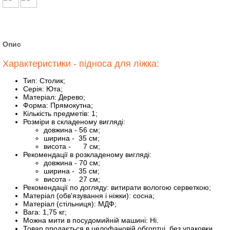
Опис
Характеристики - підноса для ліжка:
Тип: Столик;
Серія: Юта;
Матеріал: Дерево;
Форма: Прямокутна;
Кількість предметів: 1;
Розміри в складеному вигляді:
довжина - 56 см;
ширина - 35 см;
висота - 7 см;
Рекомендації в розкладеному вигляді:
довжина - 70 см;
ширина - 35 см;
висота - 27 см;
Рекомендації по догляду: витирати вологою серветкою;
Матеріал (обв'язування і ніжки): сосна;
Матеріал (стільниця): МДФ;
Вага: 1,75 кг;
Можна мити в посудомийній машині: Ні.
Товар продається в целофановій обгортці, без упаковки.