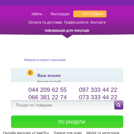
5022
Відгуки
Увійти
:
Реєстрація
Оплата та доставка
Графік роботи
Контакти
Інформація для покупців
Мережа інтернет-магазинів
0
Ваш кошик
Кошик пустий
044 209 62 55
097 333 44 22
salessameto@gmail.com
Мова сайту
066 381 22 74
073 333 44 22
Зворотній зв'язок
Усі розділи
Онлайн магазин «СамеТо»
Товари для дому
Меблі та аксесуари