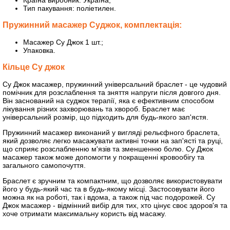
Країна виробник: Україна;
Тип пакування: поліетилен.
Пружинний масажер Суджок, комплектація:
Масажер Су Джок 1 шт.;
Упаковка.
Кільце Су джок
Су Джок масажер, пружинний універсальний браслет - це чудовий
помічник для розслаблення та зняття напруги після довгого дня.
Він заснований на суджок терапії, яка є ефективним способом
лікування різних захворювань та хвороб. Браслет має
універсальний розмір, що підходить для будь-якого зап'ястя.
Пружинний масажер виконаний у вигляді рельєфного браслета,
який дозволяє легко масажувати активні точки на зап'ясті та руці,
що сприяє розслабленню м'язів та зменшенню болю. Су Джок
масажер також може допомогти у покращенні кровообігу та
загального самопочуття.
Браслет є зручним та компактним, що дозволяє використовувати
його у будь-який час та в будь-якому місці. Застосовувати його
можна як на роботі, так і вдома, а також під час подорожей. Су
Джок масажер - відмінний вибір для тих, хто цінує своє здоров'я та
хоче отримати максимальну користь від масажу.