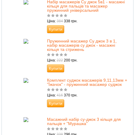
Набір масажерів Су джок 5в1 - масажні
кільця для пальців та масажер
пружинний універсальний
Ціна:
384
338 грн.
Купити
Пружинний масажер Су джок 3 в 1,
набір масажерів су джок - масажні
кільця та стрижень
Ціна:
222
200 грн.
Купити
Комплект суджок масажерів 9,11,13мм +
"Їжачок" - пружинний масажер суджок
Ціна:
416
370 грн.
Купити
Масажний набір су-джок 3 кільця для
пальців + "Мурашка"
Ціна:
338
296 грн.