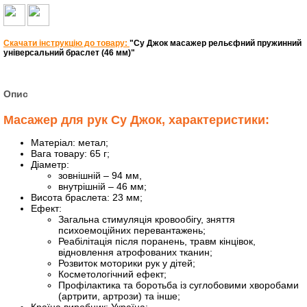
Скачати інструкцію до товару:
"Су Джок масажер рельєфний пружинний
універсальний браслет (46 мм)"
Опис
Масажер для рук Су Джок, характеристики:
Матеріал: метал;
Вага товару: 65 г;
Діаметр:
зовнішній – 94 мм,
внутрішній – 46 мм;
Висота браслета: 23 мм;
Ефект:
Загальна стимуляція кровообігу, зняття
психоемоційних перевантажень;
Реабілітація після поранень, травм кінцівок,
відновлення атрофованих тканин;
Розвиток моторики рук у дітей;
Косметологічний ефект;
Профілактика та боротьба із суглобовими хворобами
(артрити, артрози) та інше;