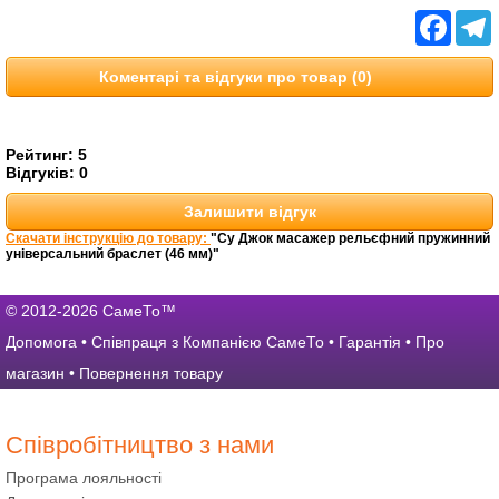
Facebo
T
Коментарі та відгуки про товар (0)
Рейтинг:
5
Відгуків:
0
Залишити відгук
Скачати інструкцію до товару:
"Су Джок масажер рельєфний пружинний
універсальний браслет (46 мм)"
© 2012-2026 СамеТо™
Допомога
•
Співпраця з Компанією СамеТо
•
Гарантія
•
Про
магазин
•
Повернення товару
Співробітництво з нами
Програма лояльності