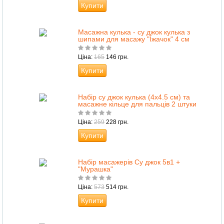
Купити
Масажна кулька - су джок кулька з
шипами для масажу "Їжачок" 4 см
Ціна:
165
146 грн.
Купити
Набір су джок кулька (4х4.5 см) та
масажне кільце для пальців 2 штуки
Ціна:
259
228 грн.
Купити
Набір масажерів Су джок 5в1 +
"Мурашка"
Ціна:
573
514 грн.
Купити