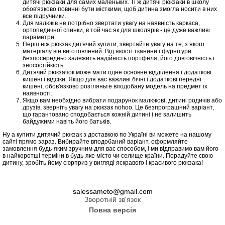
дитячі рюкзаки для самих маленьких. Ті ж дитячі рюкзаки в школу
обов'язково повинні бути місткими, щоб дитина змогла носити в них
все підручники.
Для малюків не потрібно звертати увагу на наявність каркаса,
ортопедичної спинки, в той час як для школярів - це дуже важливі
параметри.
Перш ніж рюкзак дитячий купити, звертайте увагу на те, з якого
матеріалу він виготовлений. Від якості тканини і фурнітури
безпосередньо залежить надійність портфеля, його довговічність і
зносостійкість.
Дитячий рюкзачок може мати одне основне відділення і додаткові
кишені і відсіки. Якщо для вас важливі бічні і додаткові передні
кишені, обов'язково розгляньте вподобану модель на предмет їх
наявності.
Якщо вам необхідно вибрати подарунок малюкові, дитині родичів або
друзів, зверніть увагу на рюкзак nohoo. Це безпрограшний варіант,
що гарантовано сподобається кожній дитині і не залишить
байдужими навіть його батьків.
Ну а купити дитячий рюкзак з доставкою по Україні ви можете на нашому
сайті прямо зараз. Вибирайте вподобаний варіант, оформляйте
замовлення будь-яким зручним для вас способом, і ми відправимо вам його
в найкоротші терміни в будь-яке місто чи селище країни. Порадуйте свою
дитину, зробіть йому сюрприз у вигляді яскравого і красивого рюкзака!
salessameto@gmail.com
Зворотній зв'язок
Повна версія