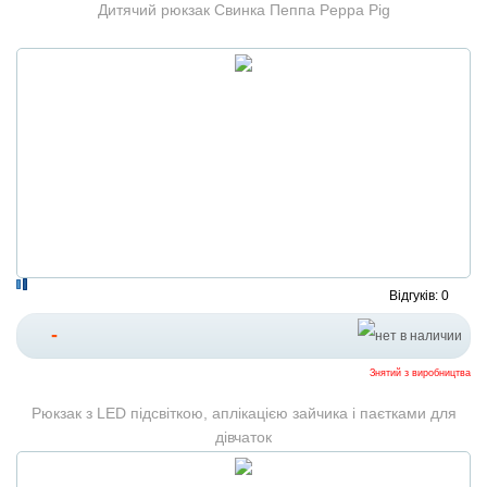
Дитячий рюкзак Свинка Пеппа Peppa Pig
Відгуків: 0
-
Знятий з виробництва
Рюкзак з LED підсвіткою, аплікацією зайчика і паєтками для
дівчаток