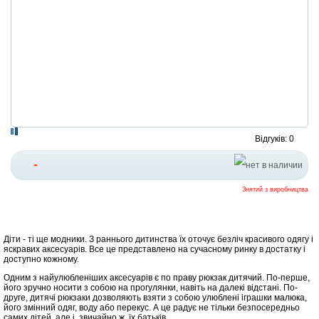
Відгуків: 0
-
Знятий з виробництва
Діти - ті ще модники. З раннього дитинства їх оточує безліч красивого одягу і
яскравих аксесуарів. Все це представлено на сучасному ринку в достатку і
доступно кожному.
Одним з найулюбленіших аксесуарів є по праву рюкзак дитячий. По-перше,
його зручно носити з собою на прогулянки, навіть на далекі відстані. По-
друге, дитячі рюкзаки дозволяють взяти з собою улюблені іграшки малюка,
його змінний одяг, воду або перекус. А це радує не тільки безпосередньо
самих дітей, але і, звичайно ж, їх батьків.