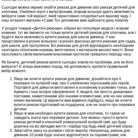
Сьогодні можна окремо знайти рюкзак для дівчинки або рюкзак дитячий для
хлопчика. Улюблені герої з мультфільмів, яскраві кольори дають можливість
вибрати саме той варіант, який гарантовано сподобається вашому чаду. І
наш інтернет-магазин «Саме То» допоможе вам здійснити дану покупку.
У розділі товарів «Дитячі рюкзаки» зібрані всі популярні моделі і яскраві
новинки, тут ви зможете не тільки купити дитячий рюкзак для хлопчика, але і
будете мати можливість купити рюкзак для школи дівчинці. У нас
представлені в різних кольорах і в різних фасонах дитячі рюкзаки для садка,
для школи, для прогулянок. Всі рюкзаки для дітей відповідають необхідним
санітарно-гігієнічним нормам, виготовлені з матеріалів високої якості. Вони
прослужать своїм маленьким власникам протягом тривалого періоду часу.
Як бачите, дитячий рюкзак купити сьогодні зовсім не проблема, але як його
вибрати? Є кілька важливих порад, які допоможуть зробити правильний
вибір кожного.
Якщо ви хочете купити рюкзак для дівчинки, дізнайтеся про її
переваги по колірній гамі, про її улюблених персонажів або героїв.
Портфелі для дівчаток виготовлені в основному в рожевих тонах, але
бувають і інші колірні оформлення. Є моделі, які просто декоровані
паєтками, намистинками або іншими елементами, але на них немає
ніяких малюнків. Ці варіанти вам відмінно підійдуть, якщо ви хочете
купити рюкзак підлітковий на подарунок, але не знаєте про переваги
дитини.
Якщо ж вам необхідно купити рюкзак для хлопчика, то також не
завадить знати про переваги дитини. Але можна і просто купити
рюкзак дитячий в класичній універсальній колірній гамі, що буде
доречна на всі випадки життя і підійде під будь-який дитячий образ.
Звертайте увагу на розміри і обсяг виробу. Наприклад, рюкзак для
дівчинки 10 років буде значно відрізнятися за параметрами, ніж