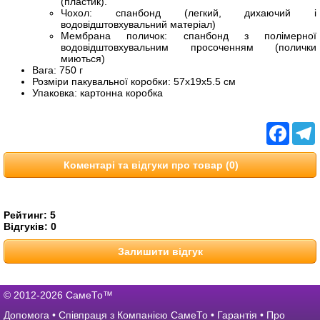
(пластик).
Чохол: спанбонд (легкий, дихаючий і
водовідштовхувальний матеріал)
Мембрана поличок: спанбонд з полімерної
водовідштовхувальним просоченням (полички
миються)
Вага: 750 г
Розміри пакувальної коробки: 57х19х5.5 см
Упаковка: картонна коробка
Facebo
T
Коментарі та відгуки про товар (0)
Рейтинг:
5
Відгуків:
0
Залишити відгук
© 2012-2026 СамеТо™
Допомога
•
Співпраця з Компанією СамеТо
•
Гарантія
•
Про