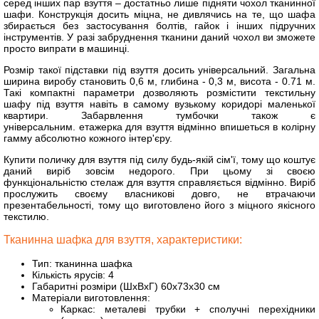
серед інших пар взуття – достатньо лише підняти чохол тканинної
шафи. Конструкція досить міцна, не дивлячись на те, що шафа
збирається без застосування болтів, гайок і інших підручних
інструментів. У разі забруднення тканини даний чохол ви зможете
просто випрати в машинці.
Розмір такої підставки під взуття досить універсальний. Загальна
ширина виробу становить 0,6 м, глибина - 0,3 м, висота - 0.71 м.
Такі компактні параметри дозволяють розмістити текстильну
шафу під взуття навіть в самому вузькому коридорі маленької
квартири. Забарвлення тумбочки також є
універсальним. етажерка для взуття відмінно впишеться в колірну
гамму абсолютно кожного інтер'єру.
Купити поличку для взуття під силу будь-якій сім'ї, тому що коштує
даний виріб зовсім недорого. При цьому зі своєю
функціональністю стелаж для взуття справляється відмінно. Виріб
прослужить своєму власникові довго, не втрачаючи
презентабельності, тому що виготовлено його з міцного якісного
текстилю.
Тканинна шафка для взуття, характеристики:
Тип: тканинна шафка
Кількість ярусів: 4
Габаритні розміри (ШхВхГ) 60х73х30 см
Матеріали виготовлення:
Каркас: металеві трубки + сполучні перехідники