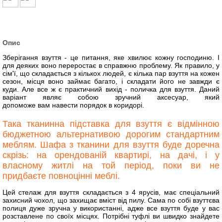
Опис
Зберігання взуття - це питання, яке хвилює кожну господиню. І
для деяких воно переростає в справжню проблему. Як правило, у
сім'ї, що складається з кількох людей, є кілька пар взуття на кожен
сезон, місця воно займає багато, і складати його не завжди є
куди. Але все ж є практичний вихід - поличка для взуття. Даний
варіант являє собою зручний аксесуар, який
допоможе вам навести порядок в коридорі.
Така тканинна підставка для взуття є відмінною
бюджетною альтернативою дорогим стандартним
меблям. Шафа з тканини для взуття буде доречна
скрізь: на орендованій квартирі, на дачі, і у
власному житлі на той період, поки ви не
придбаєте повноцінні меблі.
Цей стелаж для взуття складається з 4 ярусів, має спеціальний
захисний чохол, що захищає вміст від пилу. Сама по собі взуттєва
полиця дуже зручна у використанні, адже все взуття буде у вас
розставлене по своїх місцях. Потрібні туфлі ви швидко знайдете