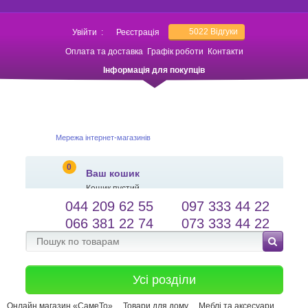
5022
Відгуки
Увійти
:
Реєстрація
Оплата та доставка
Графік роботи
Контакти
Інформація для покупців
Мережа інтернет-магазинів
0
Ваш кошик
Кошик пустий
044 209 62 55
097 333 44 22
salessameto@gmail.com
Мова сайту
066 381 22 74
073 333 44 22
Зворотній зв'язок
Усі розділи
Онлайн магазин «СамеТо»
Товари для дому
Меблі та аксесуари