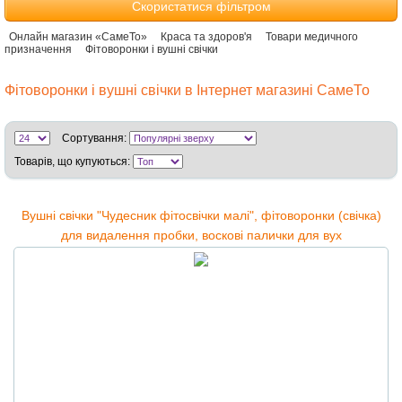
Скористатися фільтром
Онлайн магазин «СамеТо»
Краса та здоров'я
Товари медичного
призначення
Фітоворонки і вушні свічки
Фітоворонки і вушні свічки в Інтернет магазині СамеТо
Сортування:
Товарів, що купуються:
Вушні свічки "Чудесник фітосвічки малі", фітоворонки (свічка)
для видалення пробки, воскові палички для вух