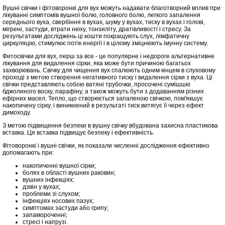
Вушні свічки і фітоворонкі для вух можуть надавати благотворний вплив при
лікуванні симптомів вушної болю, головного болю, легкого запалення
середнього вуха, свербіння в вухах, шуму у вухах, тиску в вухах і голові,
мігрені, застуди, втрати нюху, тонзиліту, дратівливості і стресу. За
результатами досліджень ці кошти покращують слух, лімфатичну
циркуляцію, стимулює потік енергії і в цілому зміцнюють імунну систему.
Фитосвічки для вух, перш за все - це популярне і недороге альтернативне
лікування для видалення сірки, яка може бути причиною багатьох
захворювань. Свічку для чищення вух спалюють одним кінцем в слуховому
проході з метою створення негативного тиску і видалення сірки з вуха. Ці
свічки представляють собою ватяні трубочки, просочені сумішшю
бджолиного воску, парафіну, а також можуть бути з додаванням різних
ефірних масел. Тепло, що створюється запаленою свічкою, пом'якшує
накопичену сірку, і виникнений в результаті тиск витягує її через ефект
димоходу.
З метою підвищення безпеки в вушну свічку вбудована захисна пластикова
вставка. Ця вставка підвищує безпеку і ефективність.
Фітоворонкі і вушні свічки, як показали численні дослідження ефективно
допомагають при:
накопиченні вушної сірки;
болях в області вушних раковин;
вушних інфекціях;
дзвін у вухах;
проблеми зі слухом;
інфекціях носових пазух;
симптомах застуди або грипу;
запамороченні;
стресі і напрузі.