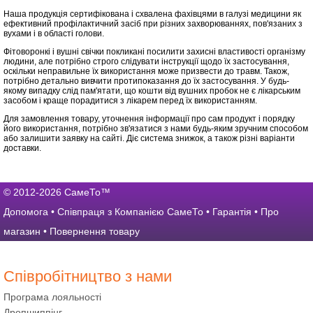
Наша продукція сертифікована і схвалена фахівцями в галузі медицини як
ефективний профілактичний засіб при різних захворюваннях, пов'язаних з
вухами і в області голови.
Фітоворонкі і вушні свічки покликані посилити захисні властивості організму
людини, але потрібно строго слідувати інструкції щодо їх застосування,
оскільки неправильне їх використання може призвести до травм. Також,
потрібно детально вивчити протипоказання до їх застосування. У будь-
якому випадку слід пам'ятати, що кошти від вушних пробок не є лікарським
засобом і краще порадитися з лікарем перед їх використанням.
Для замовлення товару, уточнення інформації про сам продукт і порядку
його використання, потрібно зв'язатися з нами будь-яким зручним способом
або залишити заявку на сайті. Діє система знижок, а також різні варіанти
доставки.
© 2012-2026 СамеТо™
Допомога
•
Співпраця з Компанією СамеТо
•
Гарантія
•
Про
магазин
•
Повернення товару
Співробітництво з нами
Програма лояльності
Дропшиппінг