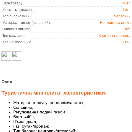
Вага товару:
440 г.
Кількість в упаковці:
1 шт.
Колір (основний):
Червоний
Матеріал товару (основний):
Нержавіюча сталь
Одиниця виміру:
шт.
Тип пакування:
Картонна упаковка
Країна виробник:
Китай
Опис
Туристична міні плита:
характеристики:
Матеріал корпусу: нержавіюча сталь;
Складний;
Регулювання подачі газу: є;
Вага: 440 г;
П’єзопідпал;
Газ: бутан/пропан;
Тип балона: цанговий/штоковий;