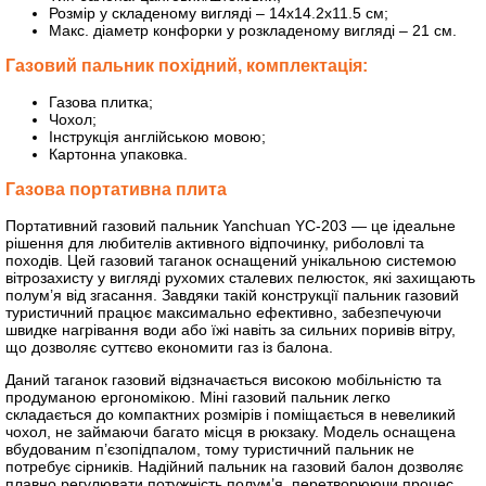
Розмір у складеному вигляді – 14х14.2х11.5 см;
Макс. діаметр конфорки у розкладеному вигляді – 21 см.
Газовий пальник похідний, комплектація:
Газова плитка;
Чохол;
Інструкція англійською мовою;
Картонна упаковка.
Газова портативна плита
Портативний газовий пальник Yanchuan YC-203 — це ідеальне
рішення для любителів активного відпочинку, риболовлі та
походів. Цей газовий таганок оснащений унікальною системою
вітрозахисту у вигляді рухомих сталевих пелюсток, які захищають
полум’я від згасання. Завдяки такій конструкції пальник газовий
туристичний працює максимально ефективно, забезпечуючи
швидке нагрівання води або їжі навіть за сильних поривів вітру,
що дозволяє суттєво економити газ із балона.
Даний таганок газовий відзначається високою мобільністю та
продуманою ергономікою. Міні газовий пальник легко
складається до компактних розмірів і поміщається в невеликий
чохол, не займаючи багато місця в рюкзаку. Модель оснащена
вбудованим п’єзопідпалом, тому туристичний пальник не
потребує сірників. Надійний пальник на газовий балон дозволяє
плавно регулювати потужність полум’я, перетворюючи процес