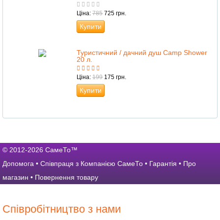
Ціна:
785
725 грн.
Купити
Туристичний / дачний душ Camp Shower
20 л.
Ціна:
199
175 грн.
Купити
© 2012-2026 СамеТо™
Допомога
•
Співпраця з Компанією СамеТо
•
Гарантія
•
Про
магазин
•
Повернення товару
Співробітництво з нами