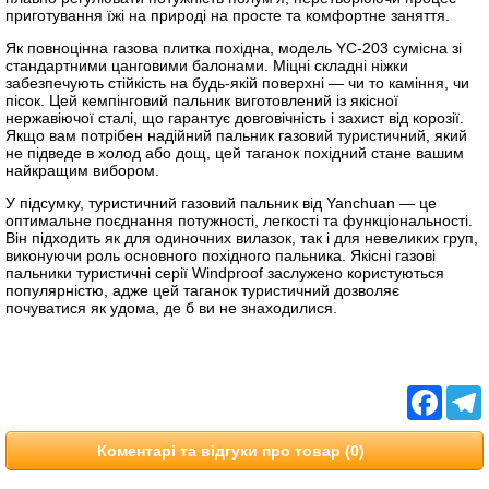
приготування їжі на природі на просте та комфортне заняття.
Як повноцінна газова плитка похідна, модель YC-203 сумісна зі
стандартними цанговими балонами. Міцні складні ніжки
забезпечують стійкість на будь-якій поверхні — чи то каміння, чи
пісок. Цей кемпінговий пальник виготовлений із якісної
нержавіючої сталі, що гарантує довговічність і захист від корозії.
Якщо вам потрібен надійний пальник газовий туристичний, який
не підведе в холод або дощ, цей таганок похідний стане вашим
найкращим вибором.
У підсумку, туристичний газовий пальник від Yanchuan — це
оптимальне поєднання потужності, легкості та функціональності.
Він підходить як для одиночних вилазок, так і для невеликих груп,
виконуючи роль основного похідного пальника. Якісні газові
пальники туристичні серії Windproof заслужено користуються
популярністю, адже цей таганок туристичний дозволяє
почуватися як удома, де б ви не знаходилися.
Facebo
T
Коментарі та відгуки про товар (0)