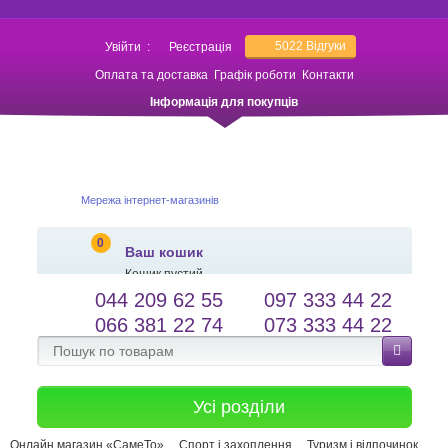
5022
Відгуки
Увійти
:
Реєстрація
Оплата та доставка
Графік роботи
Контакти
Інформація для покупців
Мережа інтернет-магазинів
0
Ваш кошик
Кошик пустий
044 209 62 55
097 333 44 22
salessameto@gmail.com
Мова сайту
066 381 22 74
073 333 44 22
Зворотній зв'язок
Усі розділи
Онлайн магазин «СамеТо»
Спорт і захоплення
Туризм і відпочинок