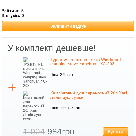
Рейтинг:
5
Відгуків:
0
Залишити відгук
У комплекті дешевше!
Туристична газова плита Windproof
camping stove Yanchuan YC-203
Ціна: 279 грн.
Кемпінговий душ переносний 20л Хакі,
літній душ сумка
Ціна:
785
725 грн.
1 004
984грн.
Купити