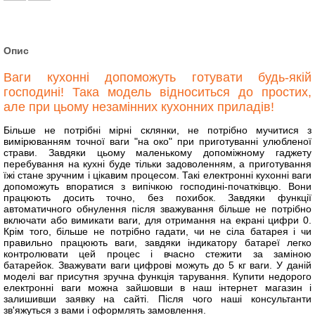
Опис
Ваги кухонні допоможуть готувати будь-якій
господині! Така модель відноситься до простих,
але при цьому незамінних кухонних приладів!
Більше не потрібні мірні склянки, не потрібно мучитися з
вимірюванням точної ваги "на око" при приготуванні улюбленої
страви. Завдяки цьому маленькому допоміжному гаджету
перебування на кухні буде тільки задоволенням, а приготування
їжі стане зручним і цікавим процесом. Такі електронні кухонні ваги
допоможуть впоратися з випічкою господині-початківцю. Вони
працюють досить точно, без похибок. Завдяки функції
автоматичного обнулення після зважування більше не потрібно
включати або вимикати ваги, для отримання на екрані цифри 0.
Крім того, більше не потрібно гадати, чи не сіла батарея і чи
правильно працюють ваги, завдяки індикатору батареї легко
контролювати цей процес і вчасно стежити за заміною
батарейок. Зважувати ваги цифрові можуть до 5 кг ваги. У даній
моделі ваг присутня зручна функція тарування. Купити недорого
електронні ваги можна зайшовши в наш інтернет магазин і
залишивши заявку на сайті. Після чого наші консультанти
зв'яжуться з вами і оформлять замовлення.