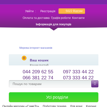
5022
Відгуки
Увійти
:
Реєстрація
Оплата та доставка
Графік роботи
Контакти
Інформація для покупців
Мережа інтернет-магазинів
0
Ваш кошик
Кошик пустий
044 209 62 55
097 333 44 22
salessameto@gmail.com
Мова сайту
066 381 22 74
073 333 44 22
Зворотній зв'язок
Усі розділи
Онлайн магазин «СамеТо»
Побутова техніка
Для кухні
Кухонні