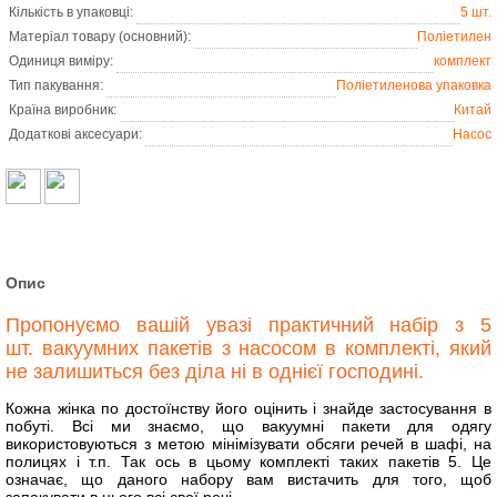
Кількість в упаковці:
5 шт.
Матеріал товару (основний):
Поліетилен
Одиниця виміру:
комплект
Тип пакування:
Поліетиленова упаковка
Країна виробник:
Китай
Додаткові аксесуари:
Насос
Опис
Пропонуємо вашій увазі практичний набір з 5
шт. вакуумних пакетів з насосом в комплекті, який
не залишиться без діла ні в однієї господині.
Кожна жінка по достоїнству його оцінить і знайде застосування в
побуті. Всі ми знаємо, що вакуумні пакети для одягу
використовуються з метою мінімізувати обсяги речей в шафі, на
полицях і т.п. Так ось в цьому комплекті таких пакетів 5. Це
означає, що даного набору вам вистачить для того, щоб