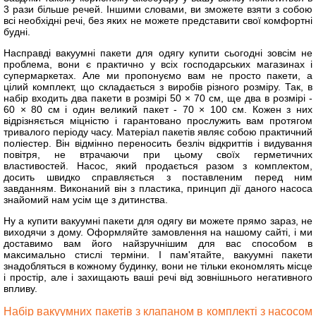
3 рази більше речей. Іншими словами, ви зможете взяти з собою
всі необхідні речі, без яких не можете представити свої комфортні
будні.
Насправді вакуумні пакети для одягу купити сьогодні зовсім не
проблема, вони є практично у всіх господарських магазинах і
супермаркетах. Але ми пропонуємо вам не просто пакети, а
цілий комплект, що складається з виробів різного розміру. Так, в
набір входить два пакети в розмірі 50 × 70 см, ще два в розмірі -
60 × 80 см і один великий пакет - 70 × 100 см. Кожен з них
відрізняється міцністю і гарантовано прослужить вам протягом
тривалого періоду часу. Матеріал пакетів являє собою практичний
поліестер. Він відмінно переносить безліч відкриттів і видування
повітря, не втрачаючи при цьому своїх герметичних
властивостей. Насос, який продається разом з комплектом,
досить швидко справляється з поставленим перед ним
завданням. Виконаний він з пластика, принцип дії даного насоса
знайомий нам усім ще з дитинства.
Ну а купити вакуумні пакети для одягу ви можете прямо зараз, не
виходячи з дому. Оформляйте замовлення на нашому сайті, і ми
доставимо вам його найзручнішим для вас способом в
максимально стислі терміни. І пам'ятайте, вакуумні пакети
знадобляться в кожному будинку, вони не тільки економлять місце
і простір, але і захищають ваші речі від зовнішнього негативного
впливу.
Набір вакуумних пакетів з клапаном в комплекті з насосом