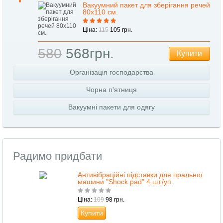
Вакуумний пакет для зберігання речей
80х110 см.
Ціна:
115
105 грн.
580
568грн.
Купити
Організація господарства
Чорна п'ятниця
Вакуумні пакети для одягу
Радимо придбати
Антивібраційні підставки для пральної
машини "Shock pad" 4 шт./уп.
Ціна:
109
98 грн.
Купити