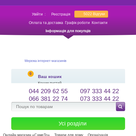
5022
Відгуки
Увійти
:
Реєстрація
Оплата та доставка
Графік роботи
Контакти
Інформація для покупців
Мережа інтернет-магазинів
0
Ваш кошик
Кошик пустий
044 209 62 55
097 333 44 22
salessameto@gmail.com
Мова сайту
066 381 22 74
073 333 44 22
Зворотній зв'язок
Усі розділи
Онлайн магазин «СамеТо»
Товари для дому
Організація