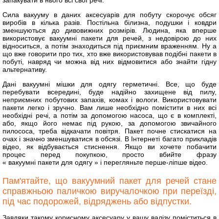
запакувати в нього всі свої речі.
Сила вакууму в даних аксесуарів для побуту скорочує обсяг
виробів в кілька разів. Постільна білизна, подушки і ковдри
зменшуються до дивовижних розмірів. Людина, яка вперше
використовує вакуумні пакети для речей, з недовірою до них
відноситься, а потім знаходиться під приємним враженням. Ну а
що вже говорити про тих, хто вже використовував подібні пакети в
побуті, навряд чи можна від них відмовитися або знайти гідну
альтернативу.
Дані вакуумні мішки для одягу герметичні. Все, що буде
перебувати всередині, буде надійно захищене від пилу,
неприємних побутових запахів, комах і вологи. Використовувати
пакети легко і зручно. Вам лише необхідно помістити в них всі
необхідні речі, а потім за допомогою насоса, що є в комплекті,
або, якщо його немає під рукою, за допомогою звичайного
пилососа, треба відкачати повітря. Пакет почне стискатися на
очах і значно зменшуватися в обсязі. В Інтернеті багато прикладів
відео, як відбувається стиснення. Якщо ви хочете побачити
процес перед покупкою, просто вбийте фразу
« вакуумні пакети для одягу » і перегляньте перше-ліпше відео.
Пам'ятайте, що вакуумний пакет для речей стане
справжньою паличкою виручалочкою при переїзді,
під час подорожей, відряджень або відпустки.
Завдяки такому корисному аксесуару у вашу валізу поміститься в