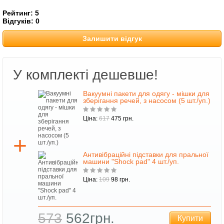
Рейтинг:
5
Відгуків:
0
Залишити відгук
У комплекті дешевше!
Вакуумні пакети для одягу - мішки для
зберігання речей, з насосом (5 шт./уп.)
Ціна:
617
475 грн.
Антивібраційні підставки для пральної
машини "Shock pad" 4 шт./уп.
Ціна:
109
98 грн.
573
562грн.
Купити