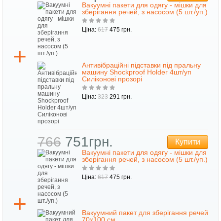
Вакуумні пакети для одягу - мішки для
зберігання речей, з насосом (5 шт./уп.)
Ціна:
617
475 грн.
Антивібраційні підставки під пральну
машину Shockproof Holder 4шт/уп
Силіконові прозорі
Ціна:
323
291 грн.
766
751грн.
Купити
Вакуумні пакети для одягу - мішки для
зберігання речей, з насосом (5 шт./уп.)
Ціна:
617
475 грн.
Вакуумний пакет для зберігання речей
70х100 см.