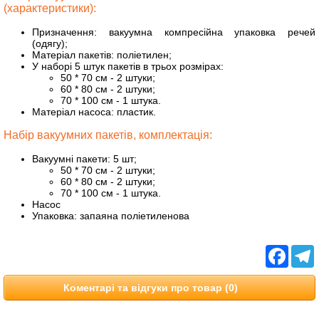
(характеристики):
Призначення: вакуумна компресійна упаковка речей
(одягу);
Матеріал пакетів: поліетилен;
У наборі 5 штук пакетів в трьох розмірах:
50 * 70 см - 2 штуки;
60 * 80 см - 2 штуки;
70 * 100 см - 1 штука.
Матеріал насоса: пластик.
Набір вакуумних пакетів, комплектація:
Вакуумні пакети: 5 шт;
50 * 70 см - 2 штуки;
60 * 80 см - 2 штуки;
70 * 100 см - 1 штука.
Насос
Упаковка: запаяна поліетиленова
Facebo
T
Коментарі та відгуки про товар (0)