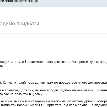
овідомити про надходження
адимо придбати
ас дитини, але і позитивно позначаються на його розвитку. І кожна д
в.
ті. Купуючи такий чемоданчик, вам не доведеться нічого докуповува
ться малювати, і для тих, які вже володіє подібними навичками. З р
иває на розвиток в цілому.
 то існує зв'язок між створенням малюнків, розвитком дрібної моторик
 вивчають іноземні мови і т.ін. Крім того, під час малювання відбува