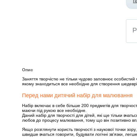
П
Р
Опис
Заняття творчістю не тільки чудово заповнює особистий ч
якому знаходиться все необхідне для створення шедеврі
Перед нами дитячий набір для малювання
Набір включає в себе більше 200 предметів для творчос
маючи під рукою все необхідне.
Даний набір для творчості для дітей, які ще тільки вча
любов до процесу малювання, тому що він позитивно впл
Якщо розглянути користь творчості з наукової точки зору,
швидше вчаться говорити, будувати логічні зв'язки, легше