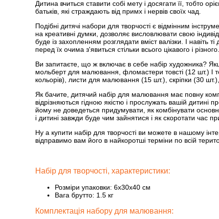
Дитина вчиться ставити собі мету і досягати її, тобто о
батьків, які страждають від примх і нервів своїх чад.
Подібні дитячі набори для творчості є відмінним інструм
на креативні думки, дозволяє висловлювати свою індивід
буде із захопленням розглядати вміст валізки. І навіть ті
перед їх очима з'явиться стільки всього цікавого і різного
Ви запитаєте, що ж включає в себе набір художника? Якщ
мольберт для малювання, фломастери товсті (12 шт.) І тон
кольорів), листи для малювання (15 шт.), скріпки (30 шт.),
Як бачите, дитячий набір для малювання має повну комп
відрізняються гідною якістю і прослужать вашій дитині п
йому не доведеться придумувати, як комбінувати основні 
і дитині завжди буде чим зайнятися і як скоротати час п
Ну а купити набір для творчості ви можете в нашому інт
відправимо вам його в найкоротші терміни по всій терито
Набір для творчості, характеристики:
Розміри упаковки: 6х30х40 см
Вага брутто: 1.5 кг
Комплектація набору для малювання: