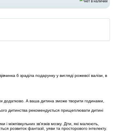
івчинка б зраділа подарунку у вигляді рожевої валізи, в
ти додатково. А ваша дитина зможе творити годинами,
аннього дитинства рекомендується прищеплювати дитині
и і міжпівкульних зв'язків мозку. Діти, які малюють,
ється розвиток фантазії, уяви та просторового інтелекту.