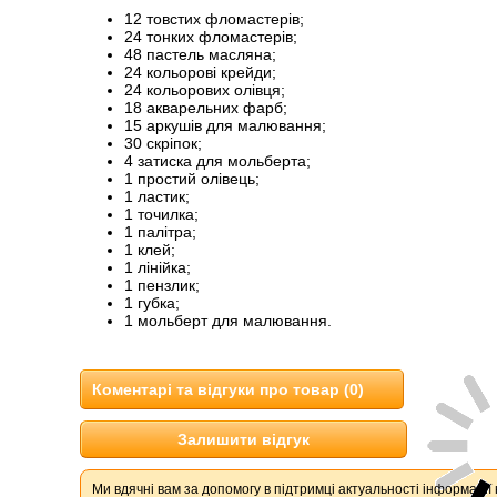
12 товстих фломастерів;
24 тонких фломастерів;
48 пастель масляна;
24 кольорові крейди;
24 кольорових олівця;
18 акварельних фарб;
15 аркушів для малювання;
30 скріпок;
4 затиска для мольберта;
1 простий олівець;
1 ластик;
1 точилка;
1 палітра;
1 клей;
1 лінійка;
1 пензлик;
1 губка;
1 мольберт для малювання.
Коментарі та відгуки про товар (0)
Залишити відгук
Ми вдячні вам за допомогу в підтримці актуальності інформації 