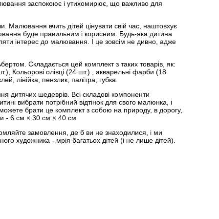
 малювання заспокоює і утихомирює, що важливо для
ли. Малювання вчить дітей цінувати свій час, наштовхує
лювання буде правильним і корисним. Будь-яка дитина
являти інтерес до малювання. І це зовсім не дивно, адже
ертом. Складається цей комплект з таких товарів, як:
.), Кольорові олівці (24 шт.) , акварельні фарби (18
лей, лінійка, пензлик, палітра, губка.
ня дитячих шедеврів. Всі складові компоненти
итині вибрати потрібний відтінок для свого малюнка, і
 можете брати це комплект з собою на природу, в дорогу,
 - 6 см × 30 см × 40 см.
рмляйте замовлення, де б ви не знаходилися, і ми
го художника - мрія багатьох дітей (і не лише дітей).