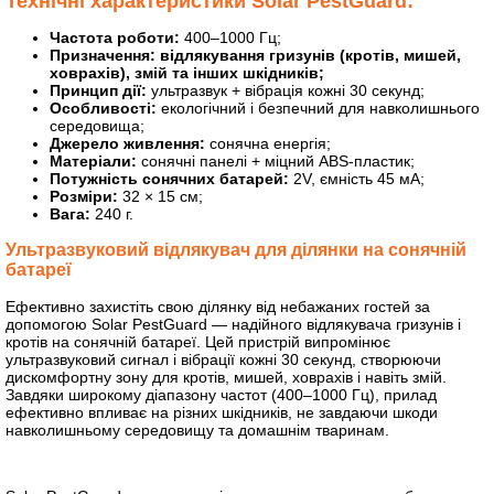
Технічні характеристики Solar PestGuard:
Частота роботи:
400–1000 Гц;
Призначення: відлякування гризунів (кротів, мишей,
ховрахів), змій та інших шкідників;
Принцип дії:
ультразвук + вібрація кожні 30 секунд;
Особливості:
екологічний і безпечний для навколишнього
середовища;
Джерело живлення:
сонячна енергія;
Матеріали:
сонячні панелі + міцний ABS-пластик;
Потужність сонячних батарей:
2V, ємність 45 мА;
Розміри:
32 × 15 см;
Вага:
240 г.
Ультразвуковий відлякувач для ділянки на сонячній
батареї
Ефективно захистіть свою ділянку від небажаних гостей за
допомогою Solar PestGuard — надійного відлякувача гризунів і
кротів на сонячній батареї. Цей пристрій випромінює
ультразвуковий сигнал і вібрації кожні 30 секунд, створюючи
дискомфортну зону для кротів, мишей, ховрахів і навіть змій.
Завдяки широкому діапазону частот (400–1000 Гц), прилад
ефективно впливає на різних шкідників, не завдаючи шкоди
навколишньому середовищу та домашнім тваринам.