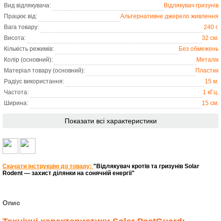
Вид відлякувача:
Відлякувач гризунів
Працює від:
Альтернативне джерело живлення
Вага товару:
240 г.
Висота:
32 см.
Кількість режимів:
Без обмежень
Колір (основний):
Металік
Матеріал товару (основний):
Пластик
Радіус використання:
15 м.
Частота:
1 кГц.
Ширина:
15 см.
Показати всі характеристики
Скачати інструкцію до товару:
"Відлякувач кротів та гризунів Solar
Rodent — захист ділянки на сонячній енергії"
Опис