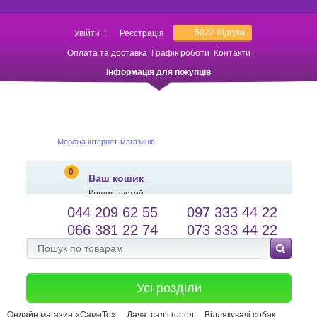
5022
Відгуки
Увійти
:
Реєстрація
Оплата та доставка
Графік роботи
Контакти
Інформація для покупців
Мережа інтернет-магазинів
0
Ваш кошик
Кошик пустий
044 209 62 55
097 333 44 22
salessameto@gmail.com
Мова сайту
066 381 22 74
073 333 44 22
Зворотній зв'язок
Усі розділи
Онлайн магазин «СамеТо»
Дача, сад і город
Відлякувачі собак,