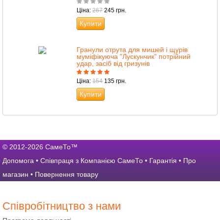
Ціна:
267
245 грн.
Купити
Гранули отрута для мишей і щурів
муміфікуюча "Лускунчик" потрійний
удар, засіб від гризунів
Ціна:
154
135 грн.
Купити
© 2012-2026 СамеТо™
Допомога
•
Співпраця з Компанією СамеТо
•
Гарантія
•
Про
магазин
•
Повернення товару
Співробітництво з нами