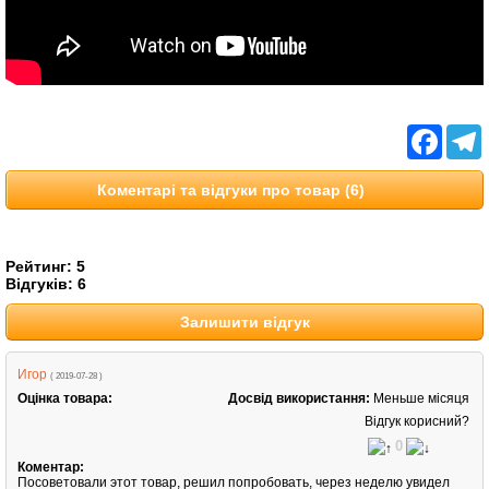
Facebo
T
Коментарі та відгуки про товар (6)
Рейтинг:
5
Відгуків:
6
Залишити відгук
Игор
( 2019-07-28 )
Оцінка товара:
Досвід використання:
Меньше місяця
Відгук корисний?
0
Коментар:
Посоветовали этот товар, решил попробовать, через неделю увидел