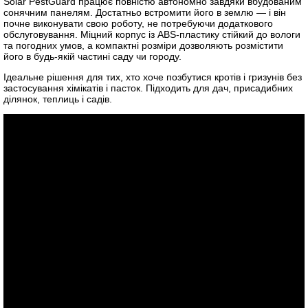
Solar PestGuard працює повністю автономно завдяки вбудованим
сонячним панелям. Достатньо встромити його в землю — і він
почне виконувати свою роботу, не потребуючи додаткового
обслуговування. Міцний корпус із ABS-пластику стійкий до вологи
та погодних умов, а компактні розміри дозволяють розмістити
його в будь-якій частині саду чи городу.
Ідеальне рішення для тих, хто хоче позбутися кротів і гризунів без
застосування хімікатів і пасток. Підходить для дач, присадибних
ділянок, теплиць і садів.