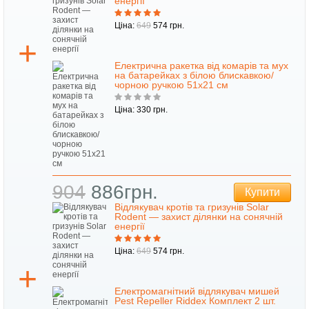
енергії
Ціна:
649
574 грн.
Електрична ракетка від комарів та мух
на батарейках з білою блискавкою/
чорною ручкою 51х21 см
Ціна: 330 грн.
904
886грн.
Купити
Відлякувач кротів та гризунів Solar
Rodent — захист ділянки на сонячній
енергії
Ціна:
649
574 грн.
Електромагнітний відлякувач мишей
Pest Repeller Riddex Комплект 2 шт.