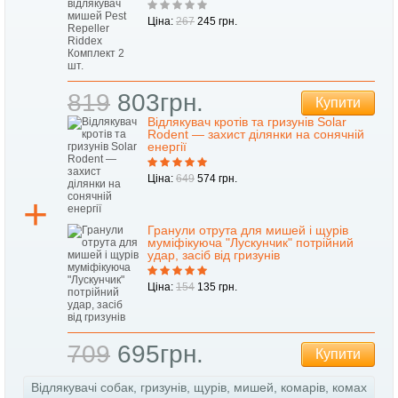
Ціна:
267
245 грн.
819
803грн.
Купити
Відлякувач кротів та гризунів Solar
Rodent — захист ділянки на сонячній
енергії
Ціна:
649
574 грн.
Гранули отрута для мишей і щурів
муміфікуюча "Лускунчик" потрійний
удар, засіб від гризунів
Ціна:
154
135 грн.
709
695грн.
Купити
Відлякувачі собак, гризунів, щурів, мишей, комарів, комах