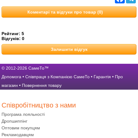
Коментарі та відгуки про товар (0)
Рейтинг:
5
Відгуків:
0
Залишити відгук
© 2012-2026 СамеТо™
Допомога
•
Співпраця з Компанією СамеТо
•
Гарантія
•
Про
магазин
•
Повернення товару
Співробітництво з нами
Програма лояльності
Дропшиппінг
Оптовим покупцям
Рекламодавцям