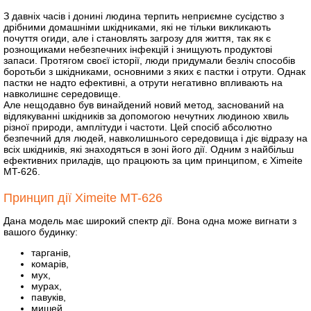
З давніх часів і донині людина терпить неприємне сусідство з
дрібними домашніми шкідниками, які не тільки викликають
почуття огиди, але і становлять загрозу для життя, так як є
рознощиками небезпечних інфекцій і знищують продуктові
запаси. Протягом своєї історії, люди придумали безліч способів
боротьби з шкідниками, основними з яких є пастки і отрути. Однак
пастки не надто ефективні, а отрути негативно впливають на
навколишнє середовище.
Але нещодавно був винайдений новий метод, заснований на
відлякуванні шкідників за допомогою нечутних людиною хвиль
різної природи, амплітуди і частоти. Цей спосіб абсолютно
безпечний для людей, навколишнього середовища і діє відразу на
всіх шкідників, які знаходяться в зоні його дії. Одним з найбільш
ефективних приладів, що працюють за цим принципом, є Ximeite
MT-626.
Принцип дії Ximeite MT-626
Дана модель має широкий спектр дії. Вона одна може вигнати з
вашого будинку:
тарганів,
комарів,
мух,
мурах,
павуків,
мишей,