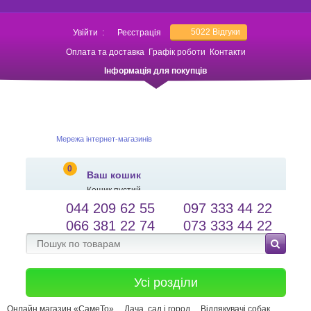
5022
Відгуки
Увійти
:
Реєстрація
Оплата та доставка
Графік роботи
Контакти
Інформація для покупців
Мережа інтернет-магазинів
0
Ваш кошик
Кошик пустий
044 209 62 55
097 333 44 22
salessameto@gmail.com
Мова сайту
066 381 22 74
073 333 44 22
Зворотній зв'язок
Усі розділи
Онлайн магазин «СамеТо»
Дача, сад і город
Відлякувачі собак,