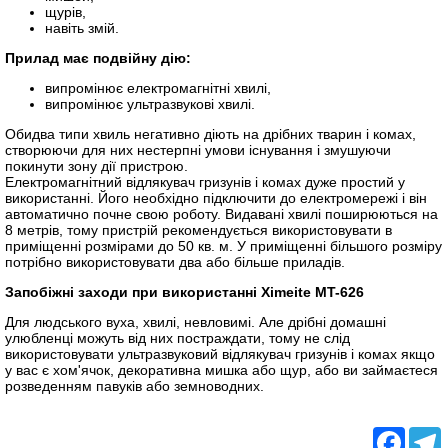
щурів,
навіть змій.
Прилад має подвійну дію:
випромінює електромагнітні хвилі,
випромінює ультразвукові хвилі.
Обидва типи хвиль негативно діють на дрібних тварин і комах,
створюючи для них нестерпні умови існування і змушуючи
покинути зону дії пристрою.
Електромагнітний відлякувач гризунів і комах дуже простий у
використанні. Його необхідно підключити до електромережі і він
автоматично почне свою роботу. Видавані хвилі поширюються на
8 метрів, тому пристрій рекомендується використовувати в
приміщенні розмірами до 50 кв. м. У приміщенні більшого розміру
потрібно використовувати два або більше приладів.
Запобіжні заходи при використанні Ximeite MT-626
Для людського вуха, хвилі, невловимі. Але дрібні домашні
улюбленці можуть від них постраждати, тому не слід
використовувати ультразвуковий відлякувач гризунів і комах якщо
у вас є хом'ячок, декоративна мишка або щур, або ви займаєтеся
розведенням павуків або земноводних.
Facebo
T