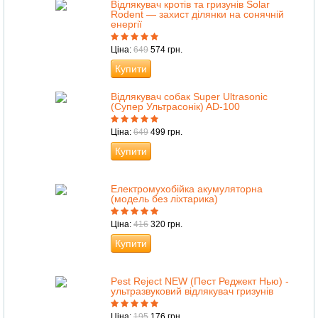
Відлякувач кротів та гризунів Solar
Rodent — захист ділянки на сонячній
енергії
Ціна:
649
574 грн.
Купити
Відлякувач собак Super Ultrasonic
(Супер Ультрасонік) AD-100
Ціна:
649
499 грн.
Купити
Електромухобійка акумуляторна
(модель без ліхтарика)
Ціна:
416
320 грн.
Купити
Pest Reject NEW (Пест Реджект Нью) -
ультразвуковий відлякувач гризунів
Ціна:
195
176 грн.