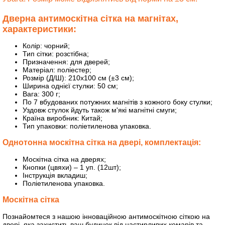
Дверна антимоскітна сітка на магнітах,
характеристики:
Колір: чорний;
Тип сітки: розстібна;
Призначення: для дверей;
Матеріал: поліестер;
Розмір (Д/Ш): 210х100 см (±3 см);
Ширина однієї стулки: 50 см;
Вага: 300 г;
По 7 вбудованих потужних магнітів з кожного боку стулки;
Уздовж стулок йдуть також м'які магнітні смуги;
Країна виробник: Китай;
Тип упаковки: поліетиленова упаковка.
Однотонна москітна сітка на двері, комплектація:
Москітна сітка на дверях;
Кнопки (цвяхи) – 1 уп. (12шт);
Інструкція вкладиш;
Поліетиленова упаковка.
Москітна сітка
Познайомтеся з нашою інноваційною антимоскітною сіткою на
двері, яка захистить ваш будинок від настирливих комарів та