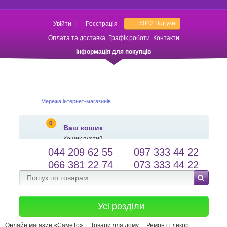
5022
Відгуки
Увійти
:
Реєстрація
Оплата та доставка
Графік роботи
Контакти
Інформація для покупців
Мережа інтернет-магазинів
0
Ваш кошик
Кошик пустий
044 209 62 55
097 333 44 22
salessameto@gmail.com
Мова сайту
066 381 22 74
073 333 44 22
Зворотній зв'язок
Усі розділи
Онлайн магазин «СамеТо»
Товари для дому
Ремонт і декор