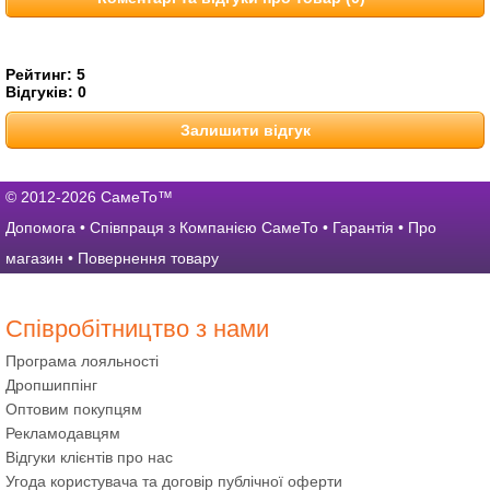
Рейтинг:
5
Відгуків:
0
Залишити відгук
© 2012-2026 СамеТо™
Допомога
•
Співпраця з Компанією СамеТо
•
Гарантія
•
Про
магазин
•
Повернення товару
Співробітництво з нами
Програма лояльності
Дропшиппінг
Оптовим покупцям
Рекламодавцям
Відгуки клієнтів про нас
Угода користувача та договір публічної оферти