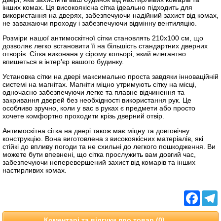
інших комах. Ця високоякісна сітка ідеально підходить для
використання на дверях, забезпечуючи надійний захист від комах,
не заважаючи проходу і забезпечуючи відмінну вентиляцію.
Розміри нашої антимоскітної сітки становлять 210x100 см, що
дозволяє легко встановити її на більшість стандартних дверних
отворів. Сітка виконана у сірому кольорі, який елегантно
впишеться в інтер'єр вашого будинку.
Установка сітки на двері максимально проста завдяки інноваційній
системі на магнітах. Магніти міцно утримують сітку на місці,
одночасно забезпечуючи легке та плавне відчинення та
закривання дверей без необхідності використання рук. Це
особливо зручно, коли у вас в руках є предмети або просто
хочете комфортно проходити крізь дверний отвір.
Антимоскітна сітка на двері також має міцну та довговічну
конструкцію. Вона виготовлена з високоякісних матеріалів, які
стійкі до впливу погоди та не схильні до легкого пошкодження. Ви
можете бути впевнені, що сітка прослужить вам довгий час,
забезпечуючи неперевершений захист від комарів та інших
настирливих комах.
Facebo
T
Коментарі та відгуки про товар (0)