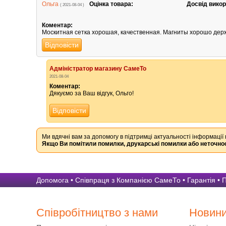
Ольга
Оцінка товара:
Досвід викор
( 2021-08-04 )
Коментар:
Москитная сетка хорошая, качественная. Магниты хорошо держ
Відповісти
Адміністратор магазину СамеТо
2021-08-04
Коментар:
Дякуємо за Ваш відгук, Ольго!
Відповісти
Ми вдячні вам за допомогу в підтримці актуальності інформації 
Якщо Ви помітили помилки, друкарські помилки або неточнос
Допомога
•
Співпраця з Компанією СамеТо
•
Гарантія
•
П
Співробітництво з нами
Новин