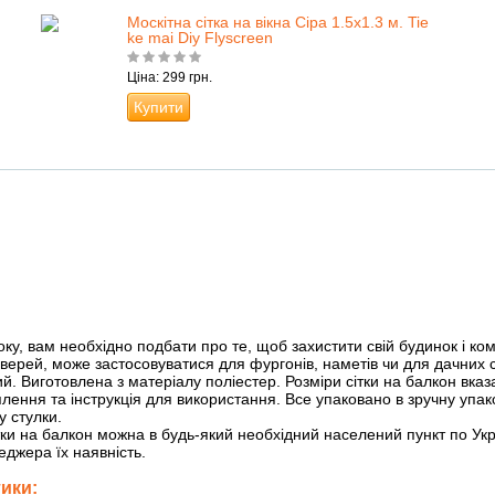
Москітна сітка на вікна Сіра 1.5х1.3 м. Tie
ke mai Diy Flyscreen
Ціна: 299 грн.
Купити
у, вам необхідно подбати про те, щоб захистити свій будинок і кома
дверей, може застосовуватися для фургонів, наметів чи для дачних с
. Виготовлена ​​з матеріалу поліестер. Розміри сітки на балкон вказа
лення та інструкція для використання. Все упаковано в зручну упак
у стулки.
тки на балкон можна в будь-який необхідний населений пункт по Украї
джера їх наявність.
тики: