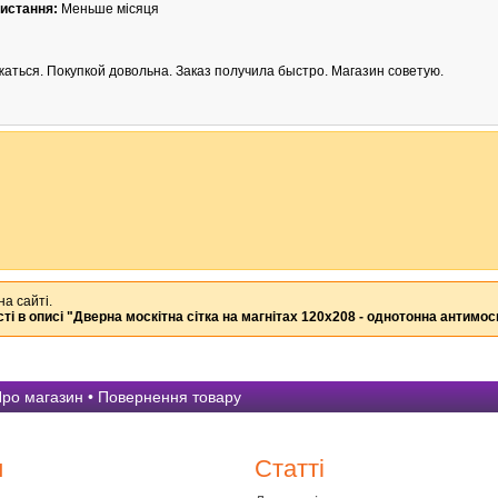
истання:
Меньше місяця
аться. Покупкой довольна. Заказ получила быстро. Магазин советую.
на сайті.
ті в описі
"Дверна москітна сітка на магнітах 120х208 - однотонна антимоск
ро магазин
•
Повернення товару
и
Статті