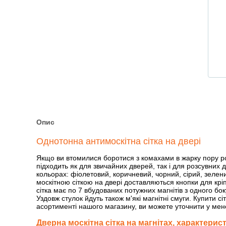
Опис
Однотонна антимоскітна сітка на двері
Якщо ви втомилися боротися з комахами в жарку пору рок
підходить як для звичайних дверей, так і для розсувних 
кольорах: фіолетовий, коричневий, чорний, сірий, зелений
москітною сіткою на двері доставляються кнопки для кріп
сітка має по 7 вбудованих потужних магнітів з одного бок
Уздовж стулок йдуть також м'які магнітні смуги. Купити сі
асортименті нашого магазину, ви можете уточнити у мене
Дверна москітна сітка на магнітах, характерис