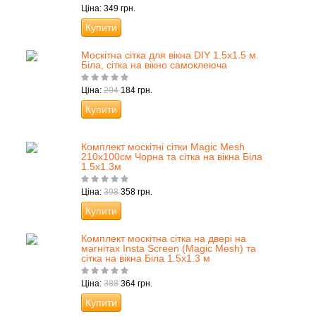
Ціна: 349 грн.
Купити
Москітна сітка для вікна DIY 1.5х1.5 м.
Біла, сітка на вікно самоклеюча
Ціна:
204
184 грн.
Купити
Комплект москітні сітки Magic Mesh
210x100см Чорна та сітка на вікна Біла
1.5х1.3м
Ціна:
398
358 грн.
Купити
Комплект москітна сітка на двері на
магнітах Insta Screen (Magic Mesh) та
сітка на вікна Біла 1.5х1.3 м
Ціна:
388
364 грн.
Купити