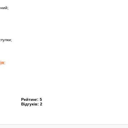
ений;
стулки;
ія:
Рейтинг:
5
Відгуків:
2