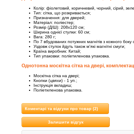
Колір: фіолетовий, коричневий, чорний, сірий, зел
Тип: сітка, що розкривається;
Призначення: для дверей;
Матеріал: поліестер;
Розмір (Д/Ш): 208х120 см;
Ширина однієї стулки: 60 см;
Вага: 280 г;
По 7 вбудованих потужних магнітів з кожного боку 
Уздовж стулок йдуть також м'які магнітні смуги;
Країна виробник: Китай;
Тип упаковки: поліетиленова упаковка.
Однотонна москітна сітка на двері, комплектац
Москітна сітка на двері;
Кнопки (цвяхи) - 1 уп.;
Інструкція вкладиш;
Поліетиленова упаковка.
Коментарі та відгуки про товар (2)
Залишити відгук