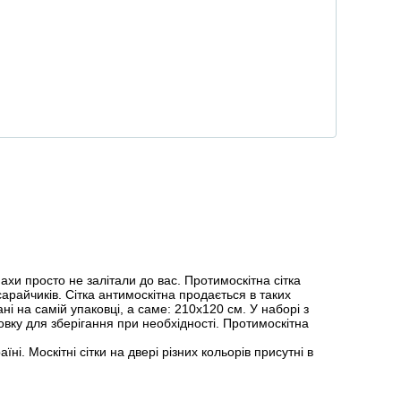
хи просто не залітали до вас. Протимоскітна сітка
арайчиків. Сітка антимоскітна продається в таких
ні на самій упаковці, а саме: 210х120 см. У наборі з
овку для зберігання при необхідності. Протимоскітна
ні. Москітні сітки на двері різних кольорів присутні в