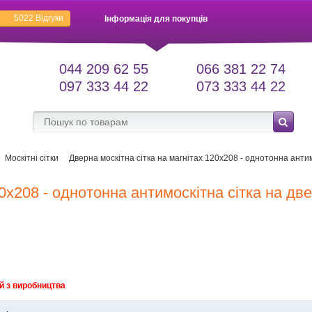
5022
Відгуки
Інформація для покупців
044 209 62 55
066 381 22 74
097 333 44 22
073 333 44 22
Москітні сітки
Дверна москітна сітка на магнітах 120х208 - однотонна антим
0х208 - однотонна антимоскітна сітка на две
й з виробництва