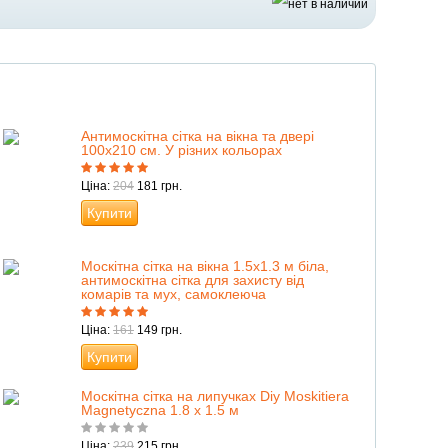
Антимоскітна сітка на вікна та двері
100х210 см. У різних кольорах
Ціна:
204
181 грн.
Купити
Москітна сітка на вікна 1.5х1.3 м біла,
антимоскітна сітка для захисту від
комарів та мух, самоклеюча
Ціна:
161
149 грн.
Купити
Москітна сітка на липучках Diy Moskitiera
Magnetyczna 1.8 х 1.5 м
Ціна:
239
215 грн.