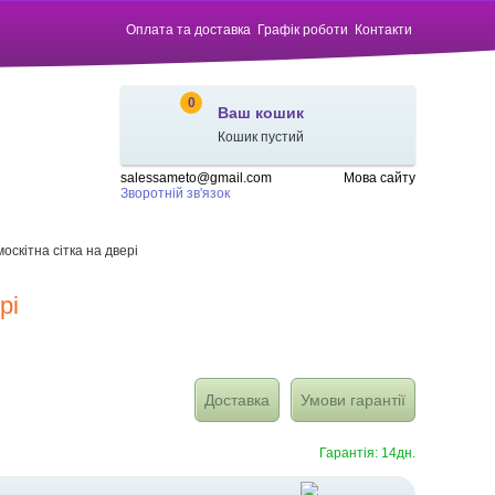
Оплата та доставка
Графік роботи
Контакти
0
Ваш кошик
Кошик пустий
salessameto@gmail.com
Мова сайту
Зворотній зв'язок
оскітна сітка на двері
рі
Доставка
Умови гарантії
Гарантія: 14дн.