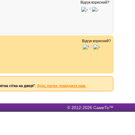
Відгук корисний?
0
Відгук корисний?
0
ітна сітка на двері"
,
будь ласка, повідомте нам.
© 2012-2026 СамеТо™