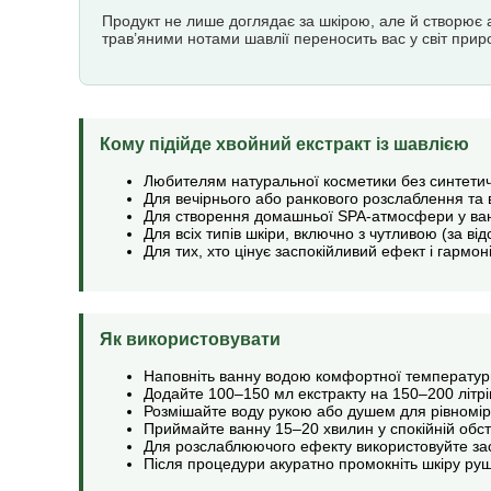
Продукт не лише доглядає за шкірою, але й створює 
трав’яними нотами шавлії переносить вас у світ прир
Кому підійде хвойний екстракт із шавлією
Любителям натуральної косметики без синтетич
Для вечірнього або ранкового розслаблення та 
Для створення домашньої SPA-атмосфери у ван
Для всіх типів шкіри, включно з чутливою (за відс
Для тих, хто цінує заспокійливий ефект і гармон
Як використовувати
Наповніть ванну водою комфортної температури
Додайте 100–150 мл екстракту на 150–200 літрі
Розмішайте воду рукою або душем для рівномір
Приймайте ванну 15–20 хвилин у спокійній обст
Для розслаблюючого ефекту використовуйте засі
Після процедури акуратно промокніть шкіру ру