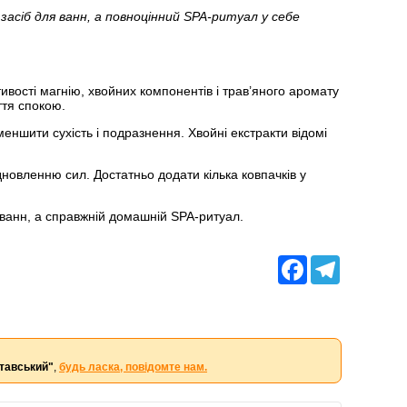
засіб для ванн, а повноцінний SPA-ритуал у себе
вості магнію, хвойних компонентів і трав’яного аромату
ття спокою.
меншити сухість і подразнення. Хвойні екстракти відомі
дновленню сил. Достатньо додати кілька ковпачків у
я ванн, а справжній домашній SPA-ритуал.
Facebook
Telegram
лтавський"
,
будь ласка, повідомте нам.