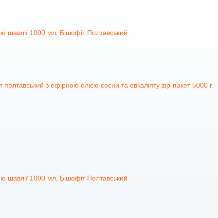
єю шавлії 1000 мл, Бішофіт Полтавський
 полтавський з ефірною олією сосни та евкаліпту zip-пакет 5000 г.
єю шавлії 1000 мл, Бішофіт Полтавський