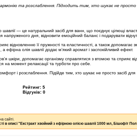
 гармонію та розслаблення. Підходить тим, хто шукає не просто 
 шавлії — це натуральний засіб для ванн, що поєднує цілющі власти
сля напруженого дня, відновити емоційний баланс і подарувати відчу
рияє відновленню її пружності та еластичності, а також допомагає з
 ефірна олія шавлії додає м’який аромат і заспокійливий ефект.
ов’я шкіри, допомагає організму справлятися з втомою та сприяє ві
я на момент релаксації та турботи про себе.
комфорт і розслаблення. Підійде тим, хто шукає не просто засіб дл
Рейтинг:
5
Відгуків:
0
на сайті.
ті в описі
"Екстракт хвойний з ефірною олією шавлії 1000 мл, Бішофіт По