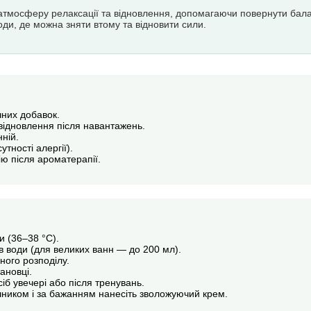
атмосферу релаксації та відновлення, допомагаючи повернути баланс
оди, де можна зняти втому та відновити сили.
них добавок.
відновлення після навантажень.
ній.
утності алергії).
ію після ароматерапії.
 (36–38 °C).
в води (для великих ванн — до 200 мл).
ного розподілу.
ановці.
б увечері або після тренувань.
шником і за бажанням нанесіть зволожуючий крем.