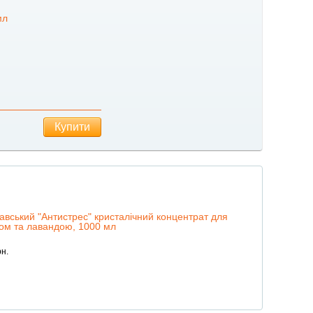
мл
Купити
авський "Антистрес" кристалічний концентрат для
ом та лавандою, 1000 мл
н.