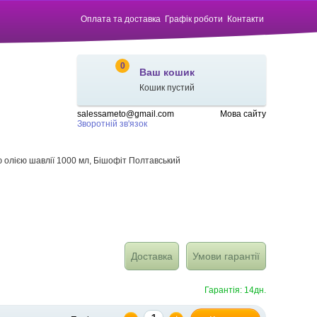
Оплата та доставка
Графік роботи
Контакти
0
Ваш кошик
Кошик пустий
salessameto@gmail.com
Мова сайту
Зворотній зв'язок
 олією шавлії 1000 мл, Бішофіт Полтавський
Доставка
Умови гарантії
Гарантія: 14дн.