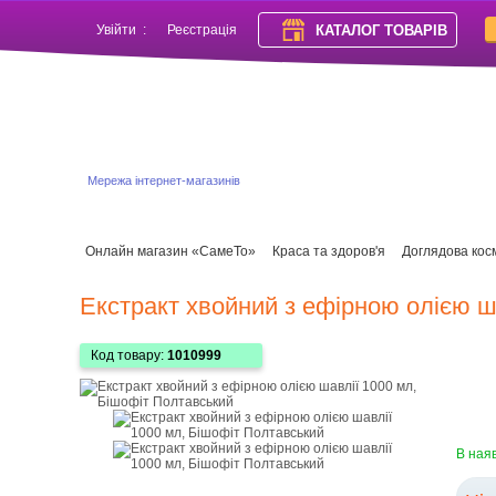
КАТАЛОГ ТОВАРІВ
Увійти
:
Реєстрація
Мережа інтернет-магазинів
Онлайн магазин «СамеТо»
Краса та здоров'я
Доглядова кос
Екстракт хвойний з ефірною олією ш
Код товару:
1010999
В ная