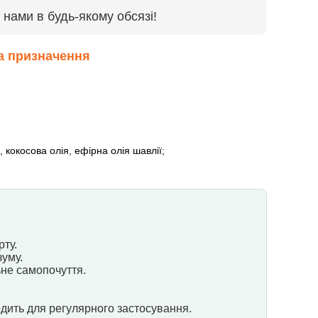
нами в будь-якому обсязі!
та призначення
 кокосова олія, ефірна олія шавлії;
рту.
зуму.
ьне самопочуття.
одить для регулярного застосування.