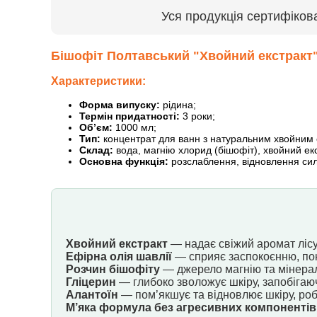
Уся продукція сертифіков
Бішофіт Полтавський "Хвойний екстракт"
Характеристики:
Форма випуску:
рідина;
Термін придатності:
3 роки;
Об’єм:
1000 мл;
Тип:
концентрат для ванн з натуральним хвойним 
Склад:
вода, магнію хлорид (бішофіт), хвойний екс
Основна функція:
розслаблення, відновлення сил
Хвойний екстракт
— надає свіжий аромат лісу,
Ефірна олія шавлії
— сприяє заспокоєнню, покр
Розчин бішофіту
— джерело магнію та мінералі
Гліцерин
— глибоко зволожує шкіру, запобігаючи
Алантоїн
— пом’якшує та відновлює шкіру, роб
М’яка формула без агресивних компонентів