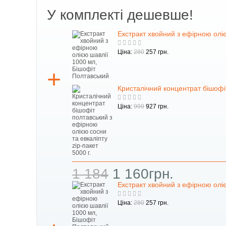
У комплекті дешевше!
Екстракт хвойний з ефірною олі
Ціна:
280
257 грн.
Кристалічний концентрат бішофіт
Ціна:
999
927 грн.
1 184
1 160грн.
Екстракт хвойний з ефірною олі
Ціна:
280
257 грн.