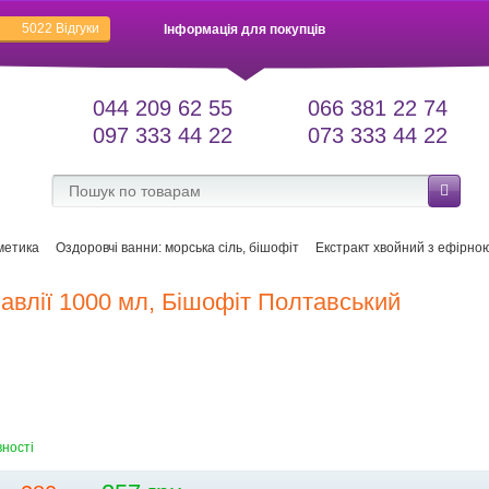
5022
Відгуки
Інформація для покупців
044 209 62 55
066 381 22 74
097 333 44 22
073 333 44 22
метика
Оздоровчі ванни: морська сіль, бішофіт
Екстракт хвойний з ефірною
авлії 1000 мл, Бішофіт Полтавський
вності