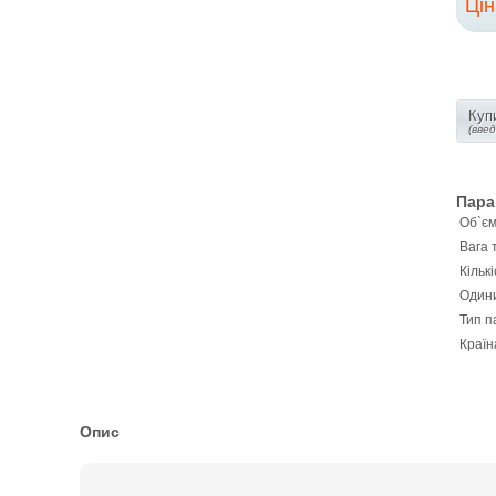
Ці
Купи
(вве
Пара
Об`єм
Вага 
Кількі
Одини
Тип п
Країн
Опис