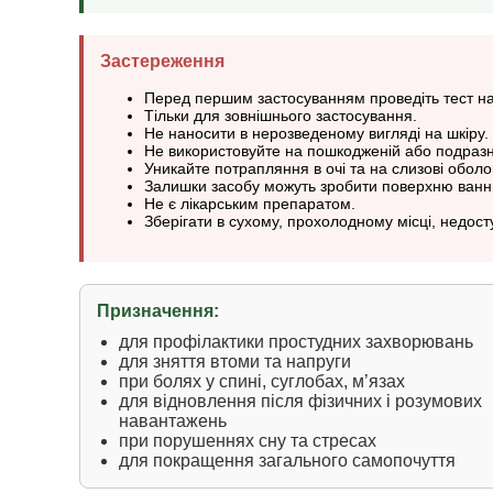
Застереження
Перед першим застосуванням проведіть тест на 
Тільки для зовнішнього застосування.
Не наносити в нерозведеному вигляді на шкіру.
Не використовуйте на пошкодженій або подразне
Уникайте потрапляння в очі та на слизові оболо
Залишки засобу можуть зробити поверхню ванн
Не є лікарським препаратом.
Зберігати в сухому, прохолодному місці, недост
Призначення:
для профілактики простудних захворювань
для зняття втоми та напруги
при болях у спині, суглобах, м’язах
для відновлення після фізичних і розумових
навантажень
при порушеннях сну та стресах
для покращення загального самопочуття