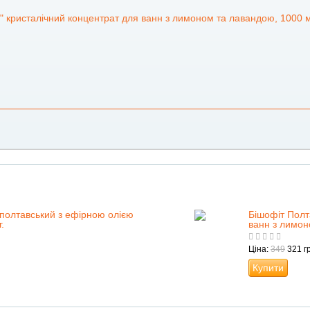
" кристалічний концентрат для ванн з лимоном та лавандою, 1000 
 полтавський з ефірною олією
Бішофіт Полт
.
ванн з лимон
Ціна:
349
321 гр
Купити