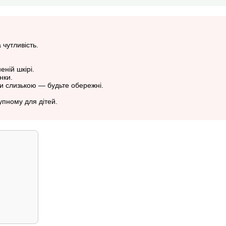
чутливість.
ній шкірі.
нки.
и слизькою — будьте обережні.
упному для дітей.