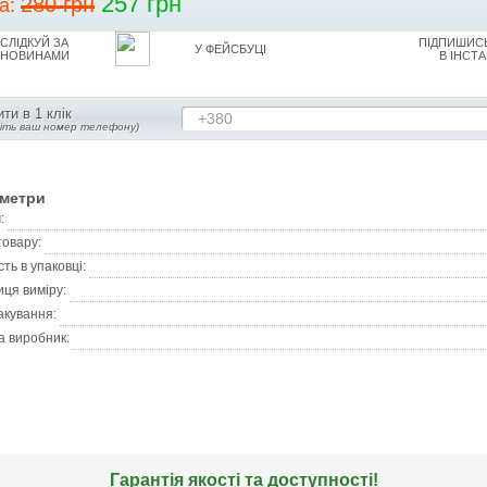
257 грн
280 грн
на:
СЛІДКУЙ ЗА
ПІДПИШИСЬ
У ФЕЙСБУЦІ
НОВИНАМИ
В ІНСТА
ти в 1 клік
+380
діть ваш номер телефону)
метри
:
товару:
сть в упаковці:
ця виміру:
акування:
а виробник:
Гарантія якості та доступності!