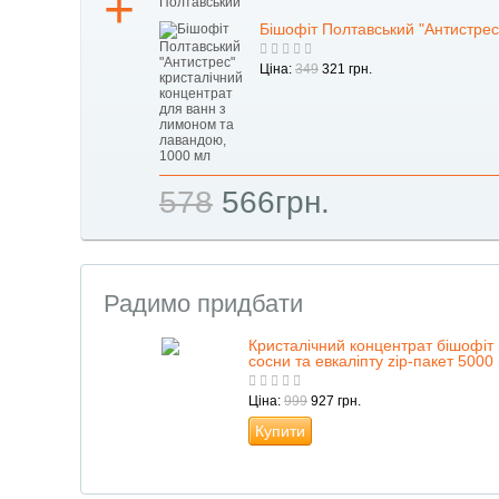
Бішофіт Полтавський "Антистрес
Ціна:
349
321 грн.
578
566грн.
Радимо придбати
Кристалічний концентрат бішофіт
сосни та евкаліпту zip-пакет 5000 г
Ціна:
999
927 грн.
Купити