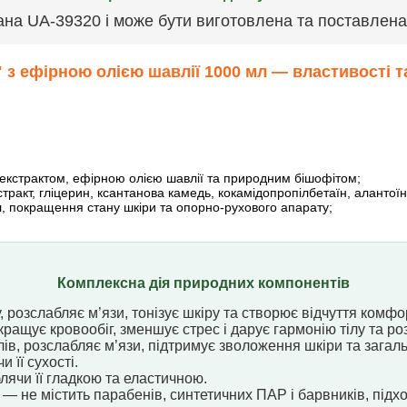
ана UА-39320 і може бути виготовлена та поставлена 
 з ефірною олією шавлії 1000 мл — властивості 
екстрактом, ефірною олією шавлії та природним бішофітом;
тракт, гліцерин, ксантанова камедь, кокамідопропілбетаїн, алантоїн,
, покращення стану шкіри та опорно-рухового апарату;
Комплексна дія природних компонентів
 розслабляє м’язи, тонізує шкіру та створює відчуття комфо
ащує кровообіг, зменшує стрес і дарує гармонію тілу та ро
в, розслабляє м’язи, підтримує зволоження шкіри та загал
 її сухості.
лячи її гладкою та еластичною.
— не містить парабенів, синтетичних ПАР і барвників, підх