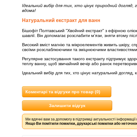
Ідеальний вибір для тих, хто цінує природний догляд,
вдома!
Натуральний екстракт для ванн
Бішофіт Полтавський "Хвойний екстракт" з ефірною олією
шавлії. Він допомагає розслабити м’язи, зняти втому пі
Високий вміст магнію та мікроелементів живить шкіру, сп
своїми розслаблюючими та зміцнюючими властивостями, а
Регулярне застосування такого екстракту підтримує здор
теплу ванну, щоб звичайний вечір або ранок перетворивс
Ідеальний вибір для тих, хто цінує натуральний догляд, 
Коментарі та відгуки про товар (0)
Залишити відгук
Ми вдячні вам за допомогу в підтримці актуальності інформації 
Якщо Ви помітили помилки, друкарські помилки або неточнос