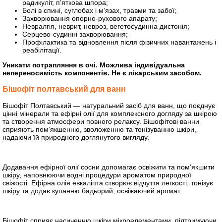
радикуліт, п’яткова шпора;
Болі в спині, суглобах і м’язах, травми та забої;
Захворювання опорно-рухового апарату;
Невралгія, неврит, невроз, вегетосудинна дистонія;
Серцево-судинні захворювання;
Профілактика та відновлення після фізичних навантажень і
реабілітації.
Уникати потрапляння в очі. Можлива індивідуальна
непереносимість компонентів. Не є лікарським засобом.
Бішофіт полтавський для ванн
Бішофіт Полтавський — натуральний засіб для ванн, що поєднує
цінні мінерали та ефірні олії для комплексного догляду за шкірою
та створення атмосфери повного релаксу. Бішофітові ванни
сприяють пом’якшенню, зволоженню та тонізуванню шкіри,
надаючи їй природного доглянутого вигляду.
Додавання ефірної олії сосни допомагає освіжити та пом’якшити
шкіру, наповнюючи водні процедури ароматом природної
свіжості. Ефірна олія евкаліпта створює відчуття легкості, тонізує
шкіру та додає купанню бадьорий, освіжаючий аромат.
Бішофіт сприяє насиченню шкіри мікроелементами, підтримуючи