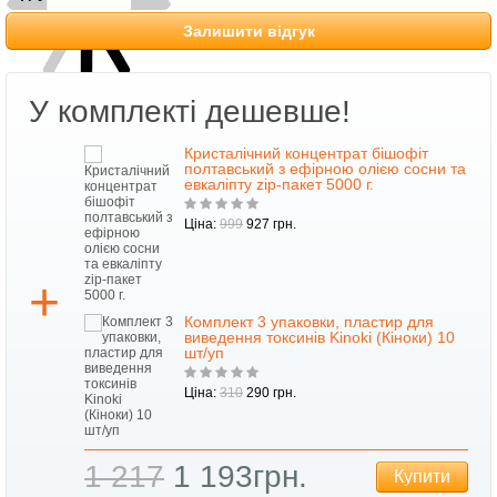
Залишити відгук
У комплекті дешевше!
Кристалічний концентрат бішофіт
и та
полтавський з ефірною олією сосни та
евкаліпту zip-пакет 5000 г.
Ціна:
999
927 грн.
Комплект 3 упаковки, пластир для
кий
виведення токсинів Kinoki (Кіноки) 10
шт/уп
Ціна:
310
290 грн.
ти
1 217
1 193грн.
Купити