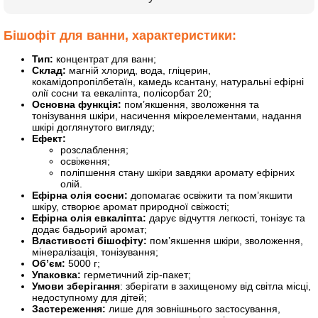
Бішофіт для ванни, характеристики:
Тип:
концентрат для ванн;
Склад:
магній хлорид, вода, гліцерин,
кокамідопропілбетаїн, камедь ксантану, натуральні ефірні
олії сосни та евкаліпта, полісорбат 20;
Основна функція:
пом’якшення, зволоження та
тонізування шкіри, насичення мікроелементами, надання
шкірі доглянутого вигляду;
Ефект:
розслаблення;
освіження;
поліпшення стану шкіри завдяки аромату ефірних
олій.
Ефірна олія сосни:
допомагає освіжити та пом’якшити
шкіру, створює аромат природної свіжості;
Ефірна олія евкаліпта:
дарує відчуття легкості, тонізує та
додає бадьорий аромат;
Властивості бішофіту:
пом’якшення шкіри, зволоження,
мінералізація, тонізування;
Об’єм:
5000 г;
Упаковка:
герметичний zip-пакет;
Умови зберігання
: зберігати в захищеному від світла місці,
недоступному для дітей;
Застереження:
лише для зовнішнього застосування,