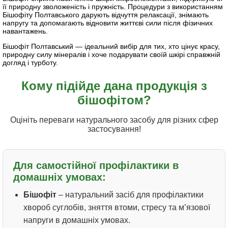
її природну зволоженість і пружність. Процедури з використанням
Бішофіту Полтавського дарують відчуття релаксації, знімають
напругу та допомагають відновити життєві сили після фізичних
навантажень.
Бішофіт Полтавський — ідеальний вибір для тих, хто цінує красу,
природну силу мінералів і хоче подарувати своїй шкірі справжній
догляд і турботу.
Кому підійде дана продукція з
бішофітом?
Оцініть переваги натурального засобу для різних сфер
застосування!
Для самостійної профілактики в
домашніх умовах:
Бішофіт
– натуральний засіб для профілактики
хвороб суглобів, зняття втоми, стресу та м’язової
напруги в домашніх умовах.