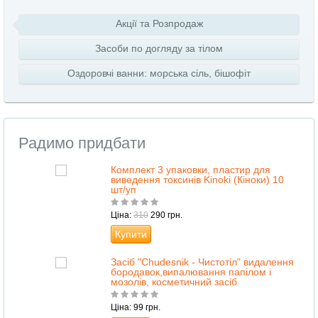
Акції та Розпродаж
Засоби по догляду за тілом
Оздоровчі ванни: морська сіль, бішофіт
Радимо придбати
Комплект 3 упаковки, пластир для
виведення токсинів Kinoki (Кіноки) 10
шт/уп
Ціна:
310
290 грн.
Купити
Засіб "Сhudesnik - Чистотіл" видалення
бородавок,випалювання папілом і
мозолів, косметичний засіб
Ціна: 99 грн.