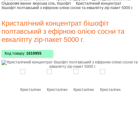
Оздоровчі ванни: морська сіль, бішофіт
Кристалічний концентрат
бішофіт полтавський з ефірною олією сосни та евкаліпту zip-пакет 5000 г.
Кристалічний концентрат бішофіт
полтавський з ефірною олією сосни та
евкаліпту zip-пакет 5000 г.
Код товару:
1010955