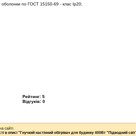
ст оболонки по ГОСТ 15150-69 - клас Ip20;
Рейтинг:
5
Відгуків:
0
на сайті.
ті в описі
"Гнучкий настінний обігрівач для будинку 400Вт "Підводний сві