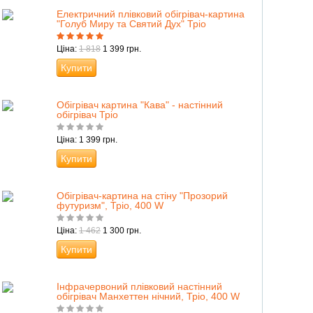
Електричний плівковий обігрівач-картина
"Голуб Миру та Святий Дух" Тріо
Ціна:
1 818
1 399 грн.
Купити
Обігрівач картина "Кава" - настінний
обігрівач Тріо
Ціна: 1 399 грн.
Купити
Обігрівач-картина на стіну "Прозорий
футуризм", Тріо, 400 W
Ціна:
1 462
1 300 грн.
Купити
Інфрачервоний плівковий настінний
обігрівач Манхеттен нічний, Тріо, 400 W