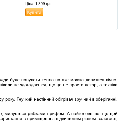
Ціна: 1 399 грн.
Купити
вжди буде панувати тепло на яке можна дивитися вічно.
 ніколи не здогадаєшся, що це не просто декор, а техніка
 року. Гнучкий настінний обігрівач зручний в зберіганні.
ре, милуєтеся рибками і рифом. А найголовніше, що цей
користання в приміщенні з підвищеним рівнем вологості,