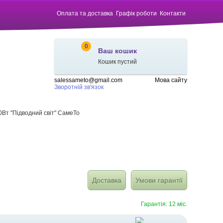
Оплата та доставка
Графік роботи
Контакти
0
Ваш кошик
Кошик пустий
salessameto@gmail.com
Мова сайту
Зворотній зв'язок
0Вт "Підводний світ" СамеТо
Доставка
Умови гарантії
Гарантія: 12 міс.