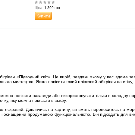
Ціна: 1 399 грн.
Купити
ігрівач «Підводний світ». Це виріб, завдяки якому у вас вдома за
жнього мистецтва. Якщо повісити такий плівковий обігрівач на стіну,
х можна повісити назавжди або використовувати тільки в холодну пору
бочку, яку можна покласти в шафу.
уже яскравий. Дивлячись на картину, ви вмить переноситесь на мо
ле і оснащений продуманою функціональністю. Він підходить для ви