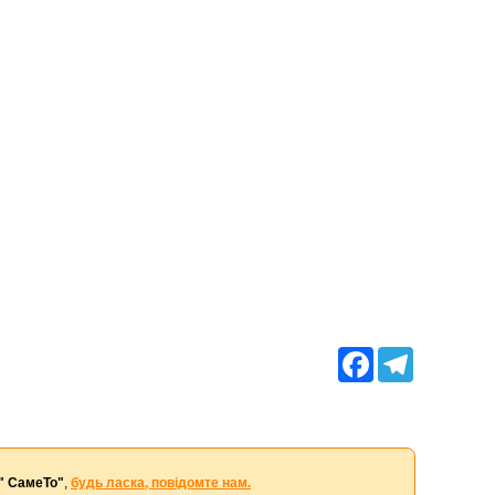
Facebook
Telegram
т" СамеТо"
,
будь ласка, повідомте нам.