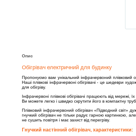
Опис
Обігрівач електричний для будинку
Пропонуємо вам унікальний інфрачервоний плівковий об
Наші плівкові інфрачервоні обігрівачі - це шедеври худо
для обігріву.
Інфрачервоні плівкові обігрівачі працюють від мережі, ї
Ви можете легко і швидко скрутити його в компактну тру
Плівковий інфрачервоний обігрівач «Підводний світ» д
гнучкий обігрівач не тільки радує гарною картинкою, а
не сушить повітря і має захист від перегріву.
Гнучкий настінний обігрівач, характеристики: