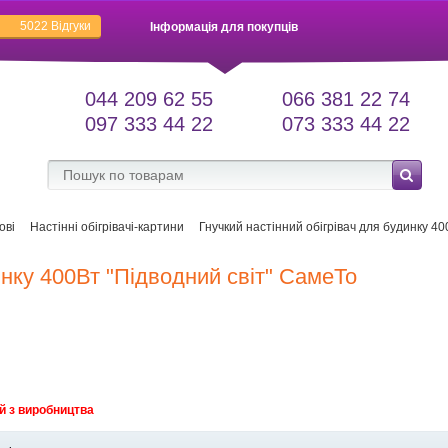
5022
Відгуки
Інформація для покупців
044 209 62 55
066 381 22 74
097 333 44 22
073 333 44 22
ові
Настінні обігрівачі-картини
Гнучкий настінний обігрівач для будинку 40
инку 400Вт "Підводний світ" СамеТо
й з виробництва