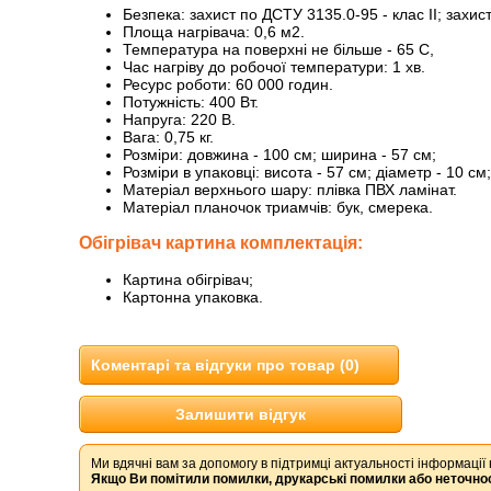
Безпека: захист по ДСТУ 3135.0-95 - клас II; захи
Площа нагрівача: 0,6 м2.
Температура на поверхні не більше - 65 С,
Час нагріву до робочої температури: 1 хв.
Ресурс роботи: 60 000 годин.
Потужність: 400 Вт.
Напруга: 220 В.
Вага: 0,75 кг.
Розміри: довжина - 100 см; ширина - 57 см;
Розміри в упаковці: висота - 57 см; діаметр - 10 см;
Матеріал верхнього шару: плівка ПВХ ламінат.
Матеріал планочок триамчів: бук, смерека.
Обігрівач картина комплектація:
Картина обігрівач;
Картонна упаковка.
Коментарі та відгуки про товар (0)
Залишити відгук
Ми вдячні вам за допомогу в підтримці актуальності інформації 
Якщо Ви помітили помилки, друкарські помилки або неточнос