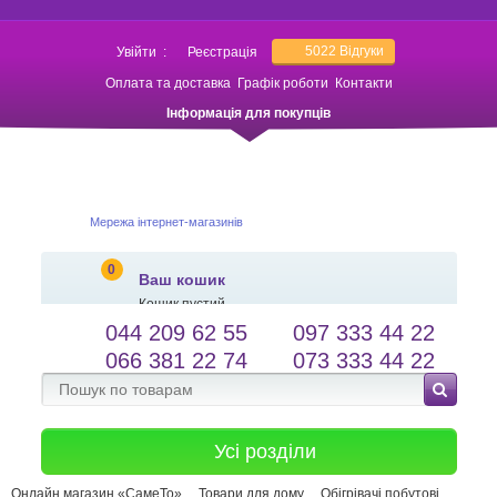
5022
Відгуки
Увійти
:
Реєстрація
Оплата та доставка
Графік роботи
Контакти
Інформація для покупців
Мережа інтернет-магазинів
0
Ваш кошик
Кошик пустий
044 209 62 55
097 333 44 22
salessameto@gmail.com
Мова сайту
066 381 22 74
073 333 44 22
Зворотній зв'язок
Усі розділи
Онлайн магазин «СамеТо»
Товари для дому
Обігрівачі побутові