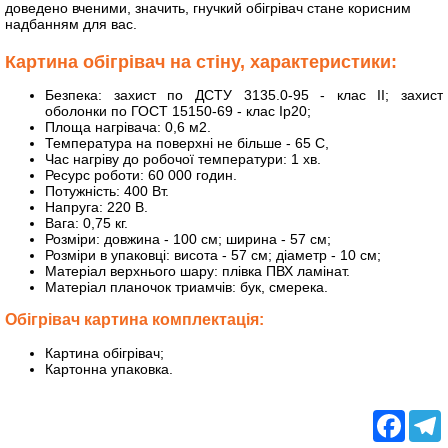
доведено вченими, значить, гнучкий обігрівач стане корисним
надбанням для вас.
Картина обігрівач на стіну, характеристики:
Безпека: захист по ДСТУ 3135.0-95 - клас II; захист
оболонки по ГОСТ 15150-69 - клас Ip20;
Площа нагрівача: 0,6 м2.
Температура на поверхні не більше - 65 С,
Час нагріву до робочої температури: 1 хв.
Ресурс роботи: 60 000 годин.
Потужність: 400 Вт.
Напруга: 220 В.
Вага: 0,75 кг.
Розміри: довжина - 100 см; ширина - 57 см;
Розміри в упаковці: висота - 57 см; діаметр - 10 см;
Матеріал верхнього шару: плівка ПВХ ламінат.
Матеріал планочок триамчів: бук, смерека.
Обігрівач картина комплектація:
Картина обігрівач;
Картонна упаковка.
Facebo
T