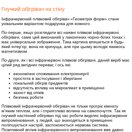
Гнучкий обігрівач на стіну
Інфрачервоний плівковий обігрівач «Геометрія форм» стане
унікальним варіантом подарунка для кожного.
По-перше, якщо розглядати всі наявні плівкові інфрачервоні
обігрівачі, саме цей виконаний у лаконічних чорно-білих тонах і
має універсальне зображення. Така картина впишеться в будь-
який інтер'єр, вона не кричуща, але при цьому володіє якимось
магнетизмом.
По-друге, як і всі інфрачервоні плівкові обігрівачі, даний виріб має
цілий ряд вигідних переваг, і ось які:
економічне споживання електроенергії
простота в застосуванні і зберіганні
локальний обігрів предметів
відсутність впливу на мікроклімат в приміщенні
захист від опіків
безпека роботи
Плівковий інфрачервоний обігрівач не тільки прогріє кімнату
м'яким теплом, але і сприятливо вплине на самопочуття. Так як
гнучкий настінний обігрівач під час роботи виділяє інфрачервоне
випромінювання, у людей, що знаходяться в приміщенні
поліпшується настрій, заспокоюється нервова система.
Позитивний вплив інфрачервоного випромінювання вже давно