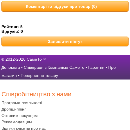
Коментарі та відгуки про товар (0)
Рейтинг:
5
Відгуків:
0
Залишити відгук
© 2012-2026 СамеТо™
Допомога
•
Співпраця з Компанією СамеТо
•
Гарантія
•
Про
магазин
•
Повернення товару
Співробітництво з нами
Програма лояльності
Дропшиппінг
Оптовим покупцям
Рекламодавцям
Відгуки клієнтів про нас