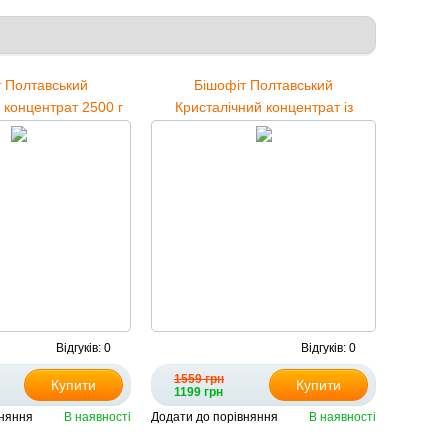
т Полтавський
Бішофіт Полтавський
 концентрат 2500 г
Кристалічний концентрат із
 Бішофіт Полтавський
сосною та евкаліптом 5000 мл
400 мл - комплекс
обів та м'язів
Відгуків: 0
Відгуків: 0
1559 грн
Купити
Купити
1199 грн
вняння
В наявності
Додати до порівняння
В наявності