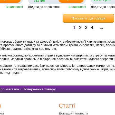
311 грн
В наявності
Додати до порівняння
В наявності
Додати до порі
Показати ще товари
1
2
3
4
→
помагає зберегти красу та здоров'я шкіри, забезпечуючи її харчуванням, зволо
а професійного догляду за обличчям та тілом: креми, сироватки, маски, лосьй
ї більш гладкою, свіжою та доглянутою.
 якісної доглядової косметики сприяє відновленню шкіри після стресу та нег
аріння. Завдяки правильно підібраним засобам ви зможете надовго зберегти її
риділити натуральним засобам на основі мінералів та природних компонентів
на магній та мікроелементи, вони сприяють глибокому відновленню шкіри, зні
 вигляд щодня.
ро магазин
•
Повернення товару
и
Статті
ини
Домашні клопоти