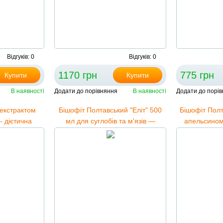
Відгуків: 0
Відгуків: 0
1170 грн
775 грн
Купити
Купити
В наявності
Додати до порівняння
В наявності
Додати до порі
 екстрактом
Бішофіт Полтавський "Еліт" 500
Бішофіт Полт
- дієтична
мл для суглобів та м'язів —
апельсином 
ьна добавка
компреси, масаж, ванни
1