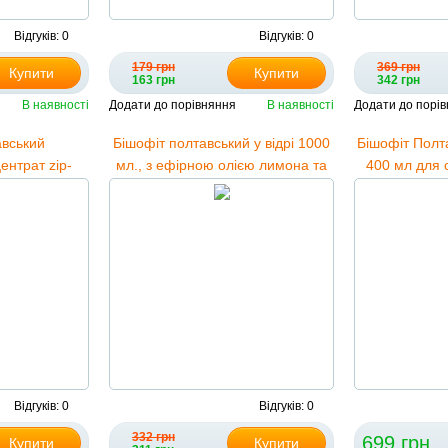
Відгуків: 0
Відгуків: 0
179 грн
369 грн
Купити
Купити
163 грн
342 грн
В наявності
Додати до порівняння
В наявності
Додати до порі
авський
Бішофіт полтавський у відрі 1000
Бішофіт Полт
ентрат zip-
мл., з ефірною олією лимона та
400 мл для с
0 г.
м'яти
магнієві пласт
Відгуків: 0
Відгуків: 0
332 грн
699 грн
Купити
Купити