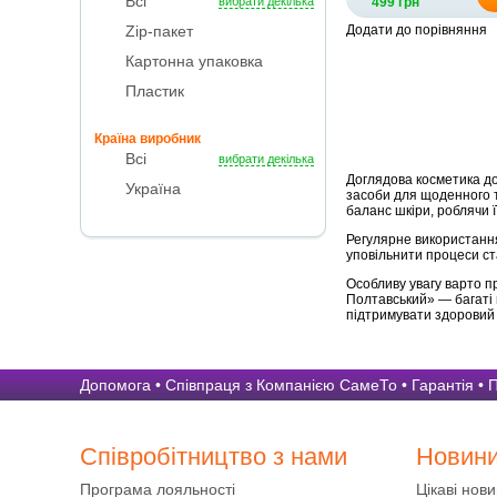
Всі
вибрати декілька
499 грн
Zip-пакет
Додати до порівняння
Картонна упаковка
Пластик
Країна виробник
Всі
вибрати декілька
Доглядова косметика до
Україна
засоби для щоденного т
баланс шкіри, роблячи ї
Регулярне використання
уповільнити процеси ст
Особливу увагу варто п
Полтавський» — багаті 
підтримувати здоровий
Допомога
•
Співпраця з Компанією СамеТо
•
Гарантія
•
П
Співробітництво з нами
Новин
Програма лояльності
Цікаві нов