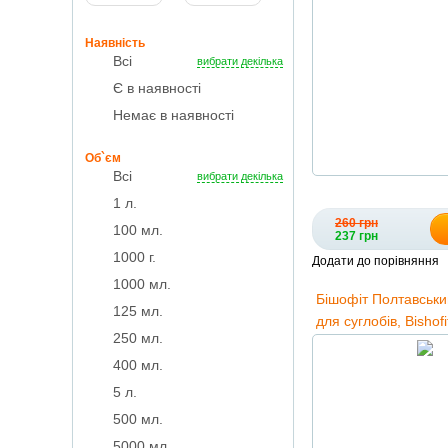
Наявність
Всі
вибрати декілька
Є в наявності
Немає в наявності
Об`єм
Всі
вибрати декілька
1 л.
260 грн
100 мл.
237 грн
1000 г.
Додати до порівняння
1000 мл.
Бішофіт Полтавськи
125 мл.
для суглобів, Bishof
250 мл.
та олією рожевого
400 мл.
мл.
5 л.
500 мл.
5000 мл.