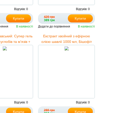
Відгуків: 0
Відгуків: 0
420 грн
Купити
Купити
389 грн
вняння
В наявності
Додати до порівняння
В наявності
авський: Супер гель
Екстракт хвойний з ефірною
углобів та м'язів +
олією шавлії 1000 мл, Бішофіт
івці 1000 г для ванн
Полтавський
Відгуків: 0
Відгуків: 0
280 грн
Купити
Купити