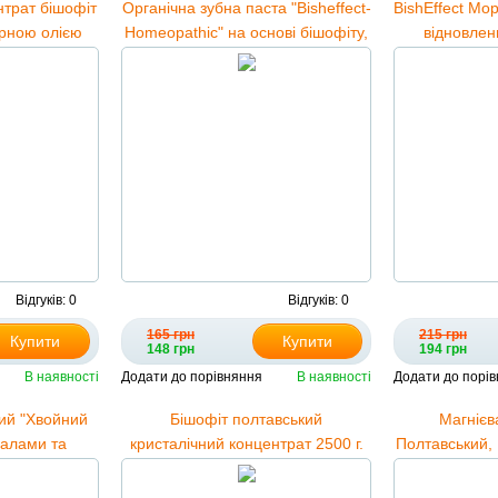
нтрат бішофіт
Органічна зубна паста "Bisheffect-
BishEffect Мор
ірною олією
Homeopathic" на основі бішофіту,
відновлен
ip-пакет 5000
75 ml
напруги та к
Відгуків: 0
Відгуків: 0
165 грн
215 грн
Купити
Купити
148 грн
194 грн
В наявності
Додати до порівняння
В наявності
Додати до порі
ий "Хвойний
Бішофіт полтавський
Магнієв
ралами та
кристалічний концентрат 2500 г.
Полтавський, 
" 1000 мл
та гель 75 мл для суглобів Bishofit
морський ар