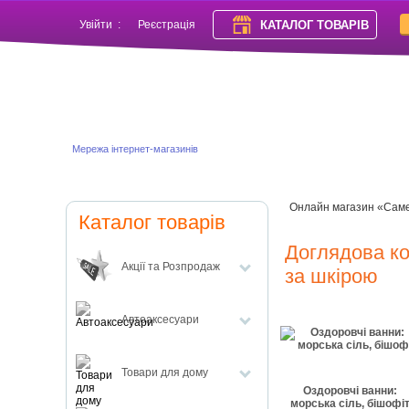
КАТАЛОГ ТОВАРІВ
Увійти
:
Реєстрація
Мережа інтернет-магазинів
Онлайн магазин «Сам
Каталог товарів
Доглядова ко
Акції та Розпродаж
за шкірою
Автоаксесуари
Товари для дому
Оздоровчі ванни:
морська сіль, бішофі