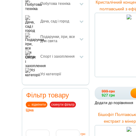
Кристалічний конце
Побутова техніка
полтавський з еф
сосни та евкаліпту z
Дача, сад і город
г.
Подарунки, ігри, все
для свята
Спорт і захоплення
Усі категорії
999 грн
Фільтр товару
927 грн
Додати до порівняння
← відмінити
скинути фільтр
Ціна
Бішофіт Полтавськ
екстракт з міне
мікроелементами
грн