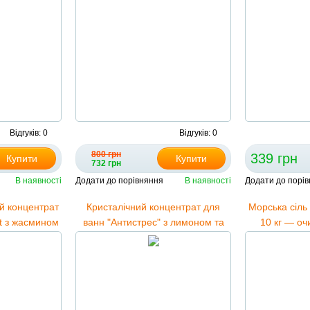
Відгуків: 0
Відгуків: 0
800 грн
339 грн
Купити
Купити
732 грн
В наявності
Додати до порівняння
В наявності
Додати до порі
й концентрат
Кристалічний концентрат для
Морська сіль 
it з жасмином
ванн "Антистрес" з лимоном та
10 кг — оч
 дерева 5000
лавандою, 5000 мл
роз