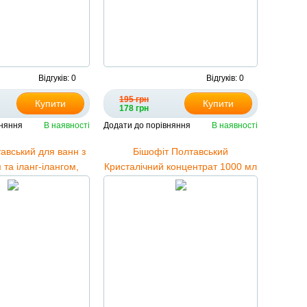
Відгуків: 0
Відгуків: 0
195 грн
Купити
Купити
178 грн
вняння
В наявності
Додати до порівняння
В наявності
авський для ванн з
Бішофіт Полтавський
та іланг-ілангом,
Кристалічний концентрат 1000 мл
000 мл
у відрі, сосна та евкаліпт