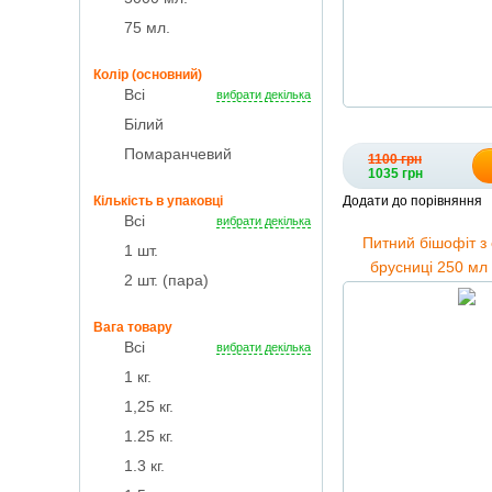
75 мл.
Колір (основний)
Всі
вибрати декілька
Білий
Помаранчевий
1100 грн
1035 грн
Кількість в упаковці
Додати до порівняння
Всі
вибрати декілька
Питний бішофіт з
1 шт.
брусниці 250 мл 
2 шт. (пара)
магнієво-мінерал
Вага товару
Всі
вибрати декілька
1 кг.
1,25 кг.
1.25 кг.
1.3 кг.