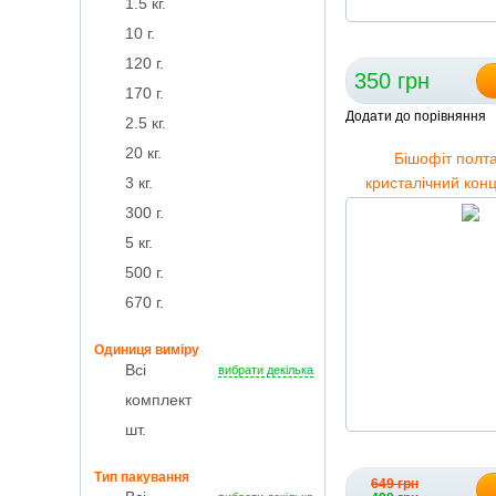
1.5 кг.
10 г.
120 г.
350 грн
170 г.
Додати до порівняння
2.5 кг.
20 кг.
Бішофіт полт
3 кг.
кристалічний конц
пакет, 250
300 г.
5 кг.
500 г.
670 г.
Одиниця виміру
Всі
вибрати декілька
комплект
шт.
Тип пакування
649 грн