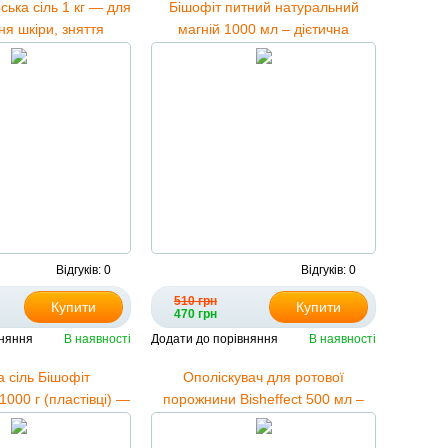
ська сіль 1 кг — для
Бішофіт питний натуральний
ня шкіри, зняття
магній 1000 мл – дієтична
осметичних процедур
добавка Бішофіт Полтавський
Відгуків: 0
Відгуків: 0
510 грн
Купити
Купити
470 грн
вняння
В наявності
Додати до порівняння
В наявності
а сіль Бішофіт
Ополіскувач для ротової
1000 г (пластівці) —
порожнини Bisheffect 500 мл –
омат, розслаблення
Бішофіт Полтавський, для ясен і
зубів