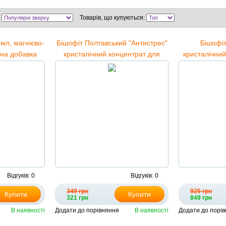
Товарів, що купуються:
мл, магнієво-
Бішофіт Полтавський "Антистрес"
Бішофі
чна добавка
кристалічний концентрат для
кристалічний
т Полтавський
ванн з лимоном та лавандою,
(zip-пакет) +
1000 мл
Супер Гель 
для сугл
Відгуків: 0
Відгуків: 0
349 грн
925 грн
Купити
Купити
321 грн
849 грн
В наявності
Додати до порівняння
В наявності
Додати до порі