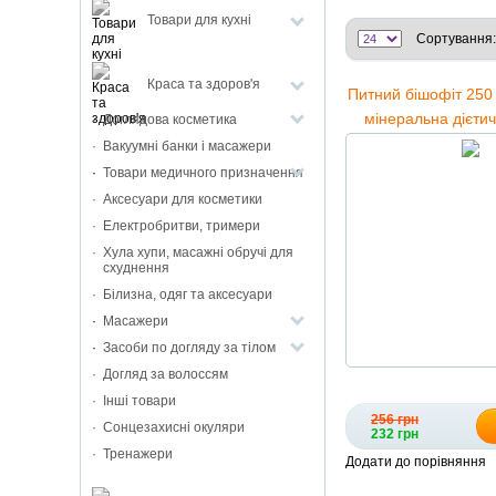
Товари для кухні
Сортування:
Краса та здоров'я
Питний бішофіт 250 
мінеральна дієти
Доглядова косметика
Bisheffect, Бішофі
Вакуумні банки і масажери
Товари медичного призначення
Аксесуари для косметики
Електробритви, тримери
Хула хупи, масажні обручі для
схуднення
Білизна, одяг та аксесуари
Масажери
Засоби по догляду за тілом
Догляд за волоссям
Інші товари
256 грн
Сонцезахисні окуляри
232 грн
Тренажери
Додати до порівняння