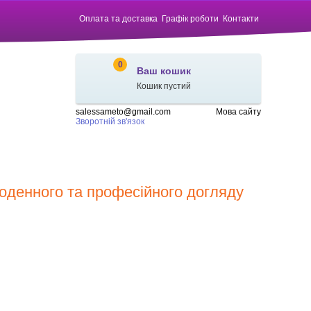
Оплата та доставка
Графік роботи
Контакти
0
Ваш кошик
Кошик пустий
salessameto@gmail.com
Мова сайту
Зворотній зв'язок
щоденного та професійного догляду