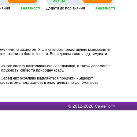
257 грн
вняння
В наявності
Додати до порівняння
В наявності
женням та захистом. У цій категорії представлені різноманітні
они, тоніки та багато іншого. Вони допомагають підтримувати
ативного впливу навколишнього середовища, а також допомагає
 пружність, сяйво та природну красу.
. Серед них особливо виділяються продукти «Бішофіт
мають втому, покращують її еластичність та допомагають
© 2012-2026 СамеТо™