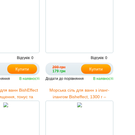
Відгуків: 0
Відгуків: 0
200 грн
Купити
Купити
179 грн
вняння
В наявності
Додати до порівняння
В наявності
для ванн BishEffect
Морська сіль для ванн з іланг-
ищення, тонус та
ілангом Bisheffect, 1300 г –
слаблення
розслаблення, аромотерапія та
догляд