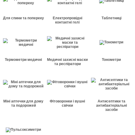
Для спини та попереку
Електропровідні
Таблетниці
контактні гелі
Термометри медичні
Медичні захисні маски
Тонометри
та респіратори
Міні аптечки для дому
Фітоворонки і вушні
Антисептики та
та подорожей
свічки
антибактеріальні
засоби