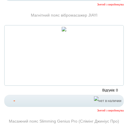
Знятий з виробництва
Магнітний пояс вібромасажер JIAYI
Відгуків: 0
-
Знятий з виробництва
Масажний пояс Slimming Genius Pro (Слімінг Джиніус Про)