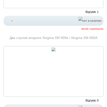
Відгуків: 1
-
Знятий з виробництва
Два слухові апарати Xingmа XM 909e і Xingma XM-900A
Відгуків: 0