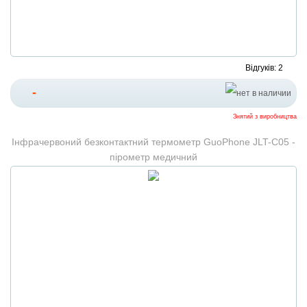
Відгуків: 2
-
Знятий з виробництва
Інфрачервоний безконтактний термометр GuoPhone JLT-C05 -
пірометр медичний