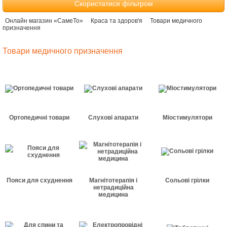
Скористатися фільтром
Онлайн магазин «СамеТо»
Краса та здоров'я
Товари медичного
призначення
Товари медичного призначення
Ортопедичні товари
Слухові апарати
Міостимулятори
Пояси для схуднення
Магнітотерапія і
Сольові грілки
нетрадиційна
медицина