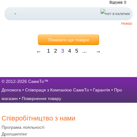
Відгуків: 0
-
Немає
Показати ще товари
←
1
2
3
4
5
...
→
© 2012-2026 СамеТо™
Допомога
•
Співпраця з Компанією СамеТо
•
Гарантія
•
Про
магазин
•
Повернення товару
Співробітництво з нами
Програма лояльності
Дропшиппінг