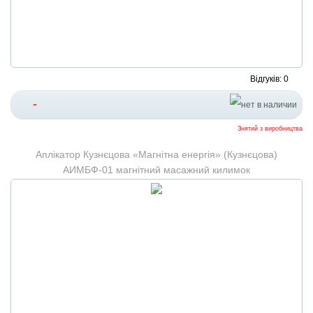
Відгуків: 0
-
Знятий з виробництва
Аплікатор Кузнєцова «Магнітна енергія» (Кузнєцова)
АИМБФ-01 магнітний масажний килимок