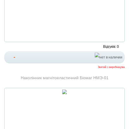
Відгуків: 0
-
Знятий з виробництва
Наколінник магнітоеластичний Біомаг НМЭ-01