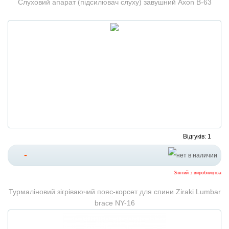
Слуховий апарат (підсилювач слуху) завушний Axon B-63
Відгуків: 1
-
Знятий з виробництва
Турмаліновий зігріваючий пояс-корсет для спини Ziraki Lumbar
brace NY-16