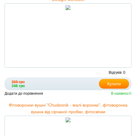
Відгуків: 0
365 грн
Купити
346 грн
Додати до порівняння
В наявності
Фітоворонки вушні "Сhudesnik - малі воронки", фітоворонка
вушна від сірчаної пробки, фітосвічки