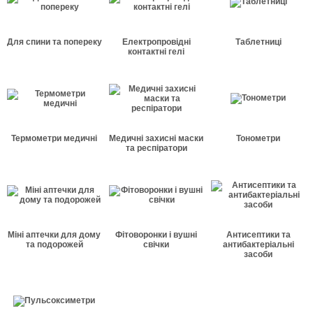
Для спини та попереку
Електропровідні
Таблетниці
контактні гелі
Термометри медичні
Медичні захисні маски
Тонометри
та респіратори
Міні аптечки для дому
Фітоворонки і вушні
Антисептики та
та подорожей
свічки
антибактеріальні
засоби