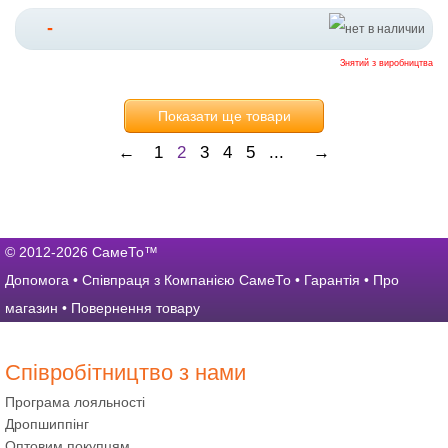
-
Знятий з виробництва
Показати ще товари
←
1
2
3
4
5
...
→
© 2012-2026 СамеТо™
Допомога
•
Співпраця з Компанією СамеТо
•
Гарантія
•
Про
магазин
•
Повернення товару
Співробітництво з нами
Програма лояльності
Дропшиппінг
Оптовим покупцям