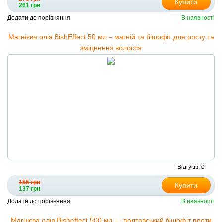
Купити
261 грн
Додати до порівняння
В наявності
Магнієва олія BishEffect 50 мл – магній та бішофіт для росту та
зміцнення волосся
Відгуків: 0
155 грн
Купити
137 грн
Додати до порівняння
В наявності
Магнієва олія Bisheffect 500 мл — полтавський бішофіт проти