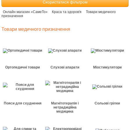
Скористатися фільтром
Онлайн магазин «СамеТо»
Краса та здоров'я
Товари медичного
призначення
Товари медичного призначення
Ортопедичні товари
Слухові апарати
Міостимулятори
Пояси для схуднення
Магнітотерапія і
Сольові грілки
нетрадиційна
медицина