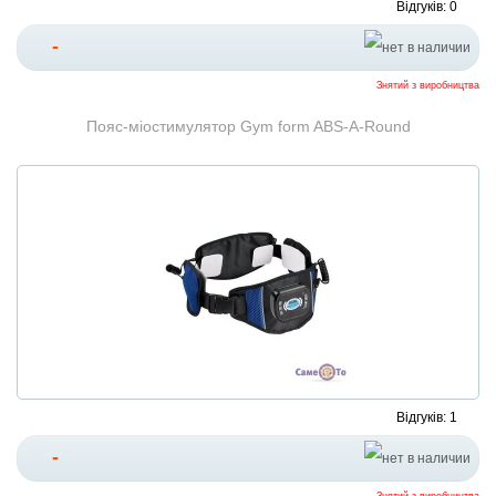
Відгуків: 0
-
Знятий з виробництва
Пояс-міостимулятор Gym form ABS-A-Round
Відгуків: 1
-