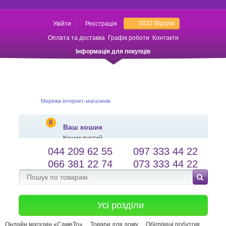
5022
Відгуки
Увійти
:
Реєстрація
Оплата та доставка
Графік роботи
Контакти
Інформація для покупців
Мережа інтернет-магазинів
0
Ваш кошик
Кошик пустий
044 209 62 55
097 333 44 22
salessameto@gmail.com
Мова сайту
066 381 22 74
073 333 44 22
Зворотній зв'язок
Усі розділи
Онлайн магазин «СамеТо»
Товари для дому
Обігрівачі побутові