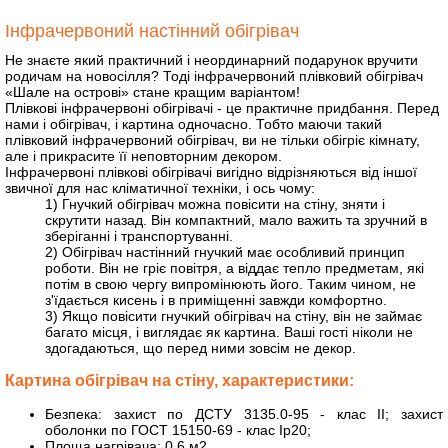
Інфрачервоний настінний обігрівач
Не знаєте який практичний і неординарний подарунок вручити
родичам на новосілля? Тоді інфрачервоний плівковий обігрівач
«Шале на острові» стане кращим варіантом!
Плівкові інфрачервоні обігрівачі - це практичне придбання. Перед
нами і обігрівач, і картина одночасно. Тобто маючи такий
плівковий інфрачервоний обігрівач, ви не тільки обігріє кімнату,
але і прикрасите її неповторним декором.
Інфрачервоні плівкові обігрівачі вигідно відрізняються від іншої
звичної для нас кліматичної техніки, і ось чому:
1) Гнучкий обігрівач можна повісити на стіну, зняти і
скрутити назад. Він компактний, мало важить та зручний в
зберіганні і транспортуванні.
2) Обігрівач настінний гнучкий має особливий принцип
роботи. Він не гріє повітря, а віддає тепло предметам, які
потім в свою чергу випромінюють його. Таким чином, не
з'їдається кисень і в приміщенні завжди комфортно.
3) Якщо повісити гнучкий обігрівач на стіну, він не займає
багато місця, і виглядає як картина. Ваші гості ніколи не
здогадаються, що перед ними зовсім не декор.
Картина обігрівач на стіну, характеристики:
Безпека: захист по ДСТУ 3135.0-95 - клас II; захист
оболонки по ГОСТ 15150-69 - клас Ip20;
Площа нагрівача: 0,6 м2.