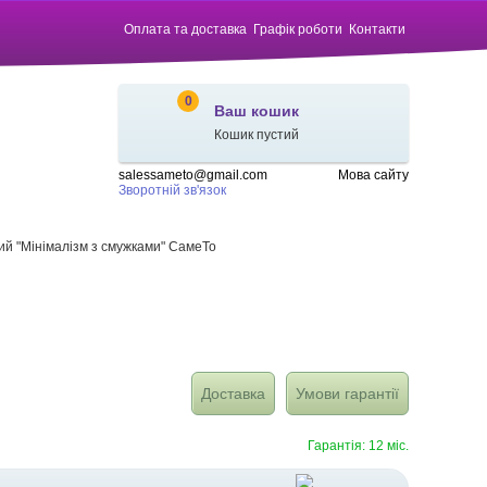
Оплата та доставка
Графік роботи
Контакти
0
Ваш кошик
Кошик пустий
salessameto@gmail.com
Мова сайту
Зворотній зв'язок
ий "Мінімалізм з смужками" СамеТо
Доставка
Умови гарантії
Гарантія: 12 міс.