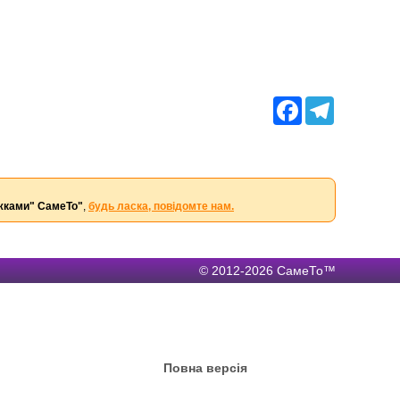
Facebook
Telegram
ужками" СамеТо"
,
будь ласка, повідомте нам.
© 2012-2026 СамеТо™
Повна версія