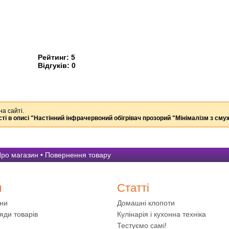
Рейтинг:
5
Відгуків:
0
на сайті.
ті в описі
"Настінний інфрачервоний обігрівач прозорий "Мінімалізм з см
ро магазин
•
Повернення товару
и
Статті
ини
Домашні клопоти
яди товарів
Кулінарія і кухонна техніка
Тестуємо самі!