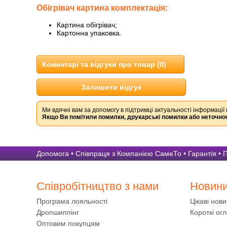
Обігрівач картина комплектація:
Картина обігрівач;
Картонна упаковка.
Коментарі та відгуки про товар (0)
Залишити відгук
Ми вдячні вам за допомогу в підтримці актуальності інформації 
Якщо Ви помітили помилки, друкарські помилки або неточнос
Допомога
•
Співпраця з Компанією СамеТо
•
Гарантія
•
П
Співробітництво з нами
Новин
Програма лояльності
Цікаві нов
Дропшиппінг
Короткі огл
Оптовим покупцям