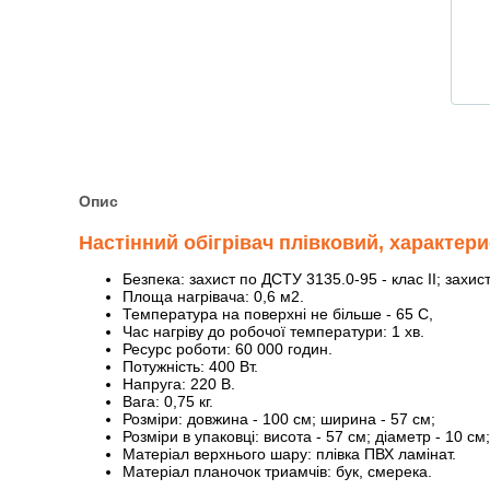
Опис
Настінний обігрівач плівковий, характери
Безпека: захист по ДСТУ 3135.0-95 - клас II; захи
Площа нагрівача: 0,6 м2.
Температура на поверхні не більше - 65 С,
Час нагріву до робочої температури: 1 хв.
Ресурс роботи: 60 000 годин.
Потужність: 400 Вт.
Напруга: 220 В.
Вага: 0,75 кг.
Розміри: довжина - 100 см; ширина - 57 см;
Розміри в упаковці: висота - 57 см; діаметр - 10 см;
Матеріал верхнього шару: плівка ПВХ ламінат.
Матеріал планочок триамчів: бук, смерека.