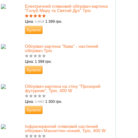
Електричний плівковий обігрівач-картина
"Голуб Миру та Святий Дух" Тріо
Ціна:
1 818
1 399 грн.
Купити
Обігрівач картина "Кава" - настінний
обігрівач Тріо
Ціна: 1 399 грн.
Купити
Обігрівач-картина на стіну "Прозорий
футуризм", Тріо, 400 W
Ціна:
1 462
1 300 грн.
Купити
Інфрачервоний плівковий настінний
обігрівач Манхеттен нічний, Тріо, 400 W