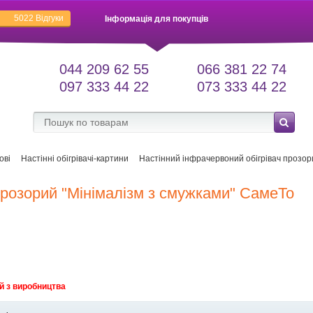
5022
Відгуки
Інформація для покупців
044 209 62 55
066 381 22 74
097 333 44 22
073 333 44 22
ові
Настінні обігрівачі-картини
Настінний інфрачервоний обігрівач прозор
прозорий "Мінімалізм з смужками" СамеТо
й з виробництва