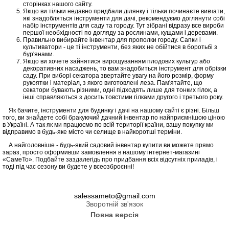
сторінках нашого сайту.
Якщо ви тільки недавно придбали ділянку і тільки починаєте вивчати,
які знадобляться інструменти для дачі, рекомендуємо доглянути собі
набір інструментів для саду та городу. Тут зібрані відразу все вироби
першої необхідності по догляду за рослинами, кущами і деревами.
Правильно вибирайте інвентар для прополки городу. Сапки і
культиватори - це ті інструменти, без яких не обійтися в боротьбі з
бур'янами.
Якщо ви хочете зайнятися вирощуванням плодових культур або
декоративних насаджень, то вам знадобиться інструмент для обрізки
саду. При виборі секатора звертайте увагу на його розмір, форму
рукоятки і матеріал, з якого виготовлені леза. Пам'ятайте, що
секатори бувають різними, одні підходять лише для тонких гілок, а
інші справляються з досить товстими гілками другого і третього року.
Як бачите, інструменти для будинку і дачі на нашому сайті є різні. Більш
того, ви знайдете собі бракуючий дачний інвентар по найприємнішою ціною
в Україні. А так як ми працюємо по всій території країни, вашу покупку ми
відправимо в будь-яке місто чи селище в найкоротші терміни.
А найголовніше - будь-який садовий інвентар купити ви можете прямо
зараз, просто оформивши замовлення в нашому інтернет-магазині
«СамеТо». Подбайте заздалегідь про придбання всіх відсутніх приладів, і
тоді під час сезону ви будете у всеозброєнні!
salessameto@gmail.com
Зворотній зв'язок
Повна версія