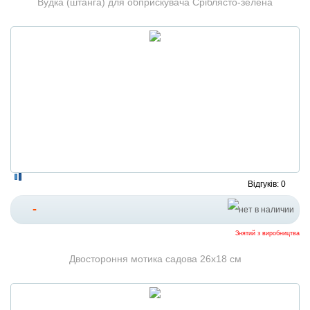
Вудка (штанга) для обприскувача Сріблясто-зелена
Відгуків: 0
-
Знятий з виробництва
Двостороння мотика садова 26х18 см