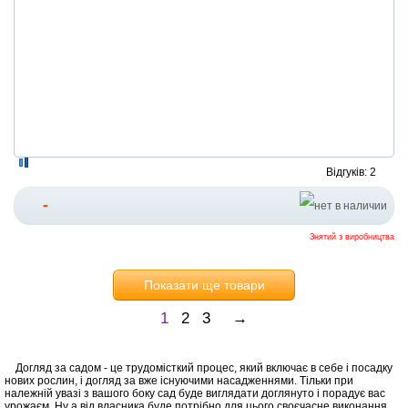
Відгуків: 2
-
Знятий з виробництва
Показати ще товари
1
2
3
→
Догляд за садом - це трудомісткий процес, який включає в себе і посадку
нових рослин, і догляд за вже існуючими насадженнями. Тільки при
належній увазі з вашого боку сад буде виглядати доглянуто і порадує вас
урожаєм. Ну а від власника буде потрібно для цього своєчасне виконання