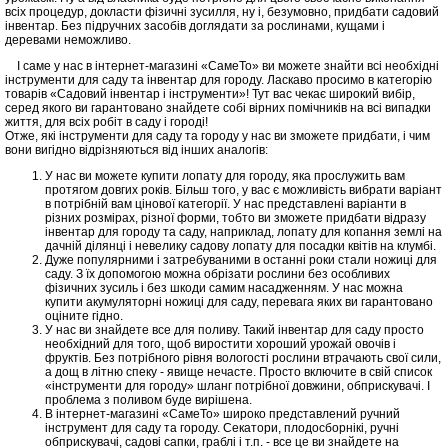
всіх процедур, докласти фізичні зусилля, ну і, безумовно, придбати садовий
інвентар. Без підручних засобів доглядати за рослинами, кущами і
деревами неможливо.
І саме у нас в інтернет-магазині «СамеТо» ви можете знайти всі необхідні
інструменти для саду та інвентар для городу. Ласкаво просимо в категорію
товарів «Садовий інвентар і інструменти»! Тут вас чекає широкий вибір,
серед якого ви гарантовано знайдете собі вірних помічників на всі випадки
життя, для всіх робіт в саду і городі!
Отже, які інструменти для саду та городу у нас ви зможете придбати, і чим
вони вигідно відрізняються від інших аналогів:
У нас ви можете купити лопату для городу, яка прослужить вам
протягом довгих років. Більш того, у вас є можливість вибрати варіант
в потрібній вам цінової категорії. У нас представлені варіанти в
різних розмірах, різної форми, тобто ви зможете придбати відразу
інвентар для городу та саду, наприклад, лопату для копання землі на
дачній ділянці і невелику садову лопату для посадки квітів на клумбі.
Дуже популярними і затребуваними в останні роки стали ножиці для
саду. З їх допомогою можна обрізати рослини без особливих
фізичних зусиль і без шкоди самим насадженням. У нас можна
купити акумуляторні ножиці для саду, перевага яких ви гарантовано
оціните гідно.
У нас ви знайдете все для поливу. Такий інвентар для саду просто
необхідний для того, щоб виростити хороший урожай овочів і
фруктів. Без потрібного рівня вологості рослини втрачають свої сили,
а дощ в літню спеку - явище нечасте. Просто включите в свій список
«інструменти для городу» шланг потрібної довжини, обприскувачі. І
проблема з поливом буде вирішена.
В інтернет-магазині «СамеТо» широко представлений ручний
інструмент для саду та городу. Секатори, плодосборнікі, ручні
обприскувачі, садові сапки, граблі і т.п. - все це ви знайдете на